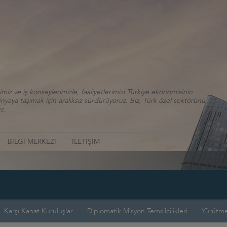
iz ve iş konseylerimizle, faaliyetlerimizi Türkiye ekonomisinin
aya taşımak için aralıksız sürdürüyoruz. Biz, Türk özel sektörünü
z.
BİLGİ MERKEZİ
İLETİŞİM
Karşı Kanat Kuruluşlar
Diplomatik Misyon Temsilcilikleri
Yürütme