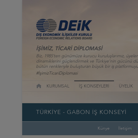
İŞİMİZ, TİCARİ DİPLOMASİ
Biz, 1985’ten günümüze kurucu kuruluşlarımız, üyelerim
dinamiklerini güçlendirmek ve Türkiye’nin gücünü düny
bütün renkleriyle buluşturan büyük bir iş platformuyu
#İşimizTicariDiplomasi
KURUMSAL
İŞ KONSEYLERİ
ÜYELİK
TÜRKİYE - GABON İŞ KONSEYİ
Künye
İletişim