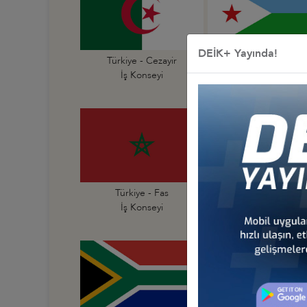
DEİK+ Yayında!
Türkiye - Cezayir
Türkiye - Cibuti
İş Konseyi
İş Konseyi
Türkiye - Fas
Türkiye - Fildişi Sahi
İş Konseyi
İş Konseyi