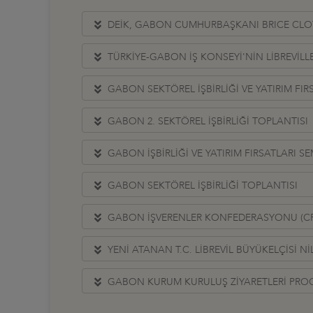
DEİK, GABON CUMHURBAŞKANI BRICE CLOTAI
TÜRKİYE-GABON İŞ KONSEYİ'NİN LİBREVİLL
GABON SEKTÖREL İŞBİRLİĞİ VE YATIRIM FIR
GABON 2. SEKTÖREL İŞBİRLİĞİ TOPLANTISI
GABON İŞBİRLİĞİ VE YATIRIM FIRSATLARI SE
GABON SEKTÖREL İŞBİRLİĞİ TOPLANTISI
GABON İŞVERENLER KONFEDERASYONU (CPG
YENİ ATANAN T.C. LİBREVİL BÜYÜKELÇİSİ Nİ
GABON KURUM KURULUŞ ZİYARETLERİ PROGR