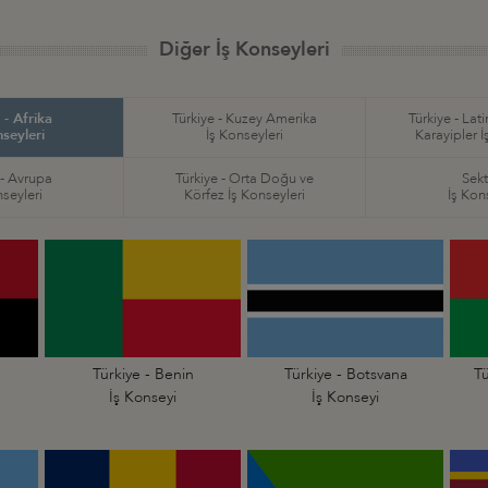
Diğer İş Konseyleri
 - Afrika
Türkiye - Kuzey Amerika
Türkiye - Lat
nseyleri
İş Konseyleri
Karayipler İ
 - Avrupa
Türkiye - Orta Doğu ve
Sekt
nseyleri
Körfez İş Konseyleri
İş Kon
Türkiye - Benin
Türkiye - Botsvana
Tü
İş Konseyi
İş Konseyi