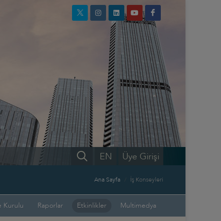
EN
Üye Girişi
Ana Sayfa
İş Konseyleri
 Kurulu
Raporlar
Etkinlikler
Multimedya