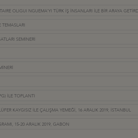
RE OLIGUI NGUEMA’YI TÜRK İŞ İNSANLARI İLE BİR ARAYA GETİRD
E TEMASLARI
SATLARI SEMİNERİ
MİNERİ
) İLE TOPLANTI
LÜFER KAYGISIZ İLE ÇALIŞMA YEMEĞİ, 16 ARALIK 2019, İSTANBUL
AMI, 15-20 ARALIK 2019, GABON