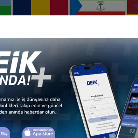
Türkiye - Çad
Türkiye - Ekvator Ginesi
İş Konseyi
İş Konseyi
li
Türkiye - Gabon
Türkiye - Gambiya
İş Konseyi
İş Konseyi