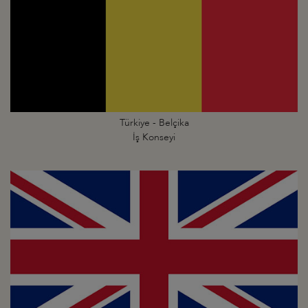
Türkiye - Belçika
İş Konseyi