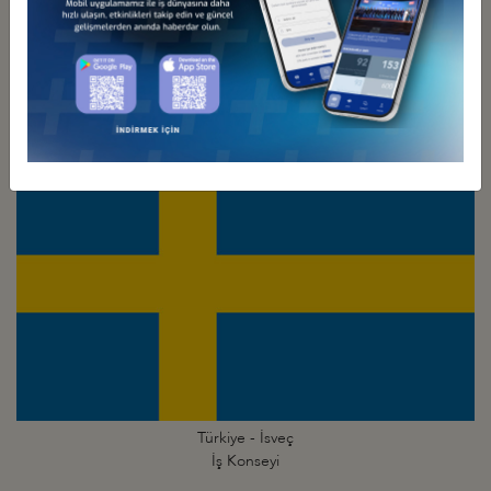
Türkiye - İsrail
İş Konseyi
Türkiye - İsveç
İş Konseyi