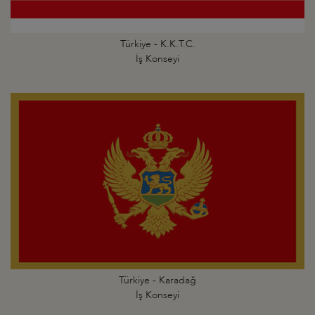
Türkiye - K.K.T.C.
İş Konseyi
Türkiye - Karadağ
İş Konseyi