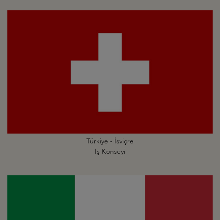
Türkiye - İsviçre
İş Konseyi