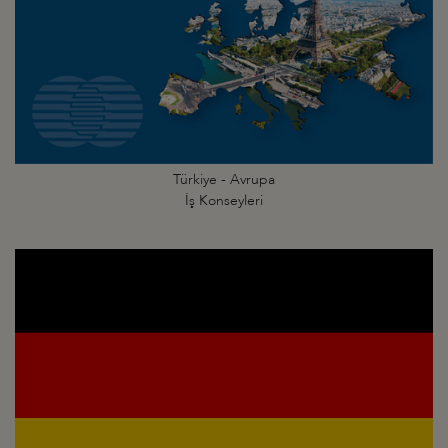
Türkiye - Avrupa
İş Konseyleri