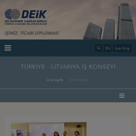
İŞİMİZ, TİCARİ DİPLOMASİ
EN
Üye Girişi
TÜRKİYE - LİTVANYA İŞ KONSEYİ
Ana Sayfa
İş Konseyleri