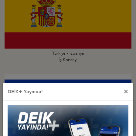
Türkiye - İspanya
İş Konseyi
×
DEİK+ Yayında!