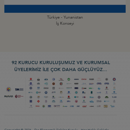
Türkiye - Yunanistan
İş Konseyi
92 KURUCU KURULUŞUMUZ VE KURUMSAL
ÜYELERİMİZ İLE ÇOK DAHA GÜÇLÜYÜZ...
Copyright © 2026 - Dış Ekonomik İlişkiler Kurulu - Her Hakkı Saklıdır.