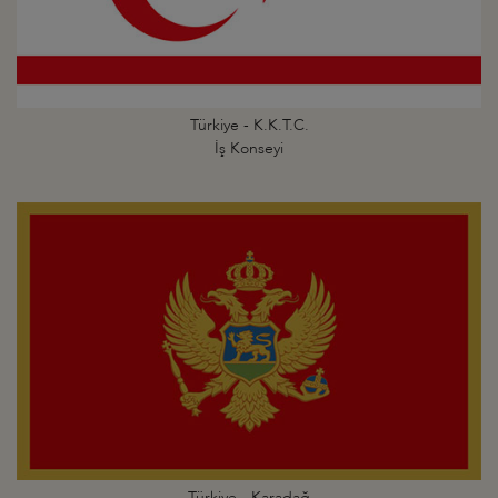
Türkiye - K.K.T.C.
İş Konseyi
Türkiye - Karadağ