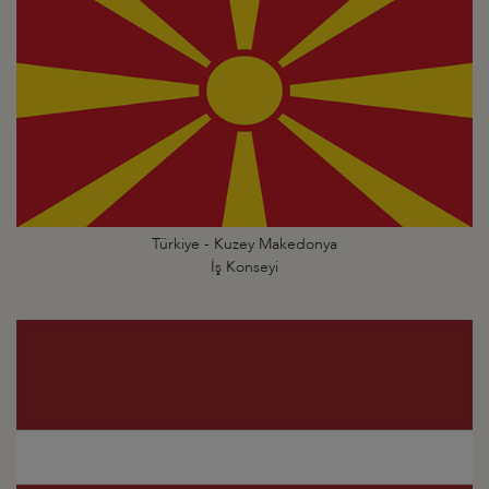
Türkiye - Kuzey Makedonya
İş Konseyi