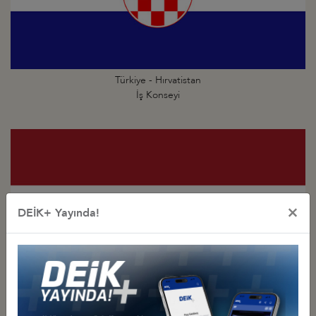
Türkiye - Hırvatistan
İş Konseyi
×
DEİK+ Yayında!