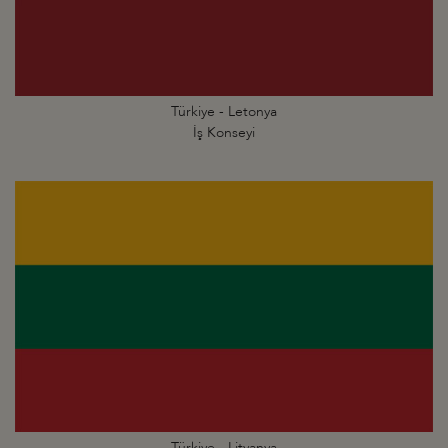
Türkiye - Letonya
İş Konseyi
Türkiye - Litvanya