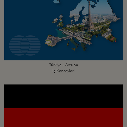
Türkiye - Avrupa
İş Konseyleri