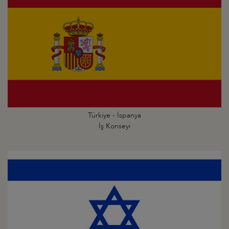
Türkiye - İspanya
İş Konseyi