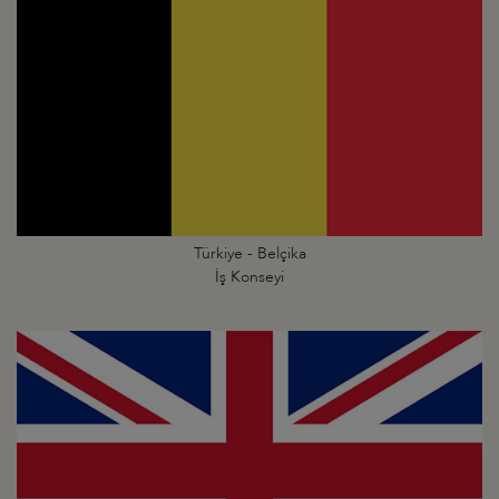
Türkiye - Belçika
İş Konseyi