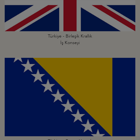
Türkiye - Birleşik Krallık
İş Konseyi