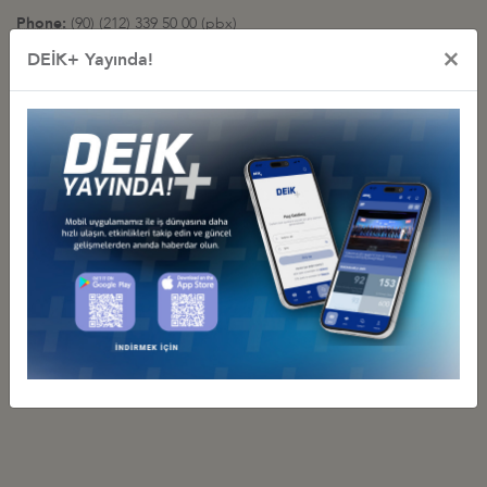
Phone:
(90) (212) 339 50 00 (pbx)
Fax:
(90) (212) 270 30 92
×
DEİK+ Yayında!
E-Mail:
info@deik.org.tr
Representative Offices