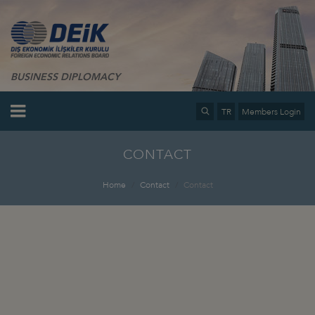
BUSINESS DIPLOMACY
TR
Members Login
CONTACT
Home
Contact
Contact