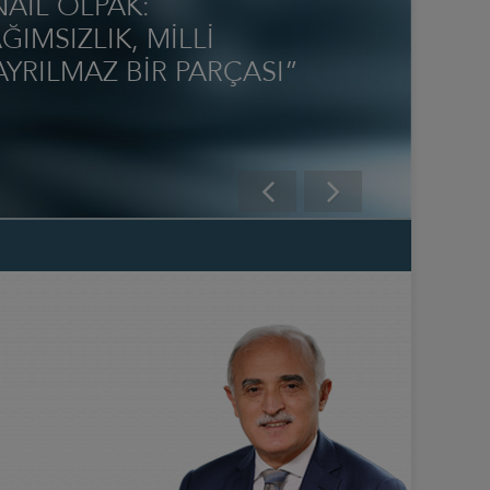
NAİL OLPAK:
IMSIZLIK, MİLLİ
YRILMAZ BİR PARÇASI”