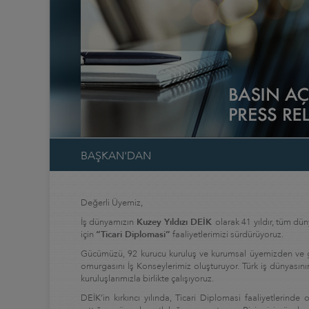
İ
BAŞKAN'DAN
Değerli Üyemiz,
İş dünyamızın
Kuzey Yıldızı DEİK
olarak 41 yıldır, tüm dü
için
“
Ticari Diplomasi”
faaliyetlerimizi sürdürüyoruz.
Gücümüzü, 92 kurucu kuruluş ve kurumsal üyemizden ve gön
omurgasını İş Konseylerimiz oluşturuyor. Türk iş dünyasını
kuruluşlarımızla birlikte çalışıyoruz.
DEİK’in kırkıncı yılında, Ticari Diplomasi faaliyetlerind