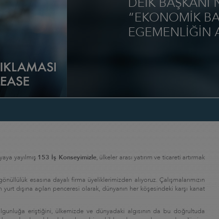
DEİK BAŞKANI 
“EKONOMİK BAĞ
EGEMENLİĞİN A
nyaya yayılmış
153 İş Konseyimizle
, ülkeler arası yatırım ve ticareti artırmak
üllülük esasına dayalı firma üyeliklerimizden alıyoruz. Çalışmalarımızın
n yurt dışına açılan penceresi olarak, dünyanın her köşesindeki karşı kanat
e olgunluğa eriştiğini, ülkemizde ve dünyadaki algısının da bu doğrultuda