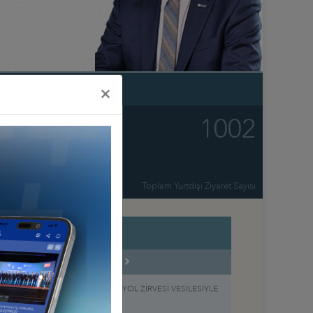
×
17922
1002
Toplam Etkinlik Sayısı
Toplam Yurtdışı Ziyaret Sayısı
AĞUSTOS 2026
NG İŞ KONSEYİ’NİN KUŞAK VE YOL ZİRVESİ VESİLESİYLE
YARETİ, 7-11 EYLÜL 2026