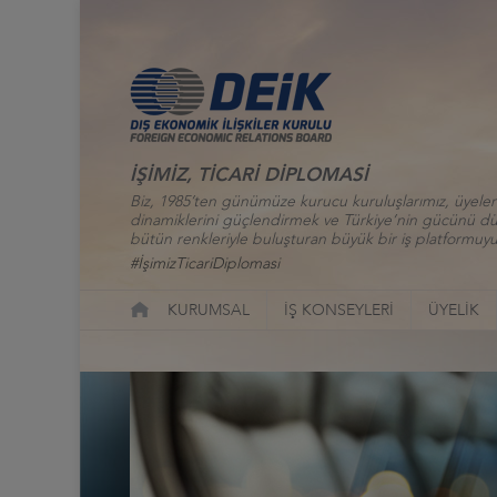
İŞİMİZ, TİCARİ DİPLOMASİ
Biz, 1985’ten günümüze kurucu kuruluşlarımız, üyelerim
dinamiklerini güçlendirmek ve Türkiye’nin gücünü düny
bütün renkleriyle buluşturan büyük bir iş platformuyu
#İşimizTicariDiplomasi
KURUMSAL
İŞ KONSEYLERİ
ÜYELİK