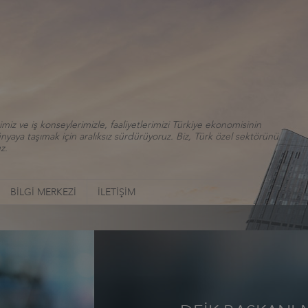
iz ve iş konseylerimizle, faaliyetlerimizi Türkiye ekonomisinin
aya taşımak için aralıksız sürdürüyoruz. Biz, Türk özel sektörünü
z.
BİLGİ MERKEZİ
İLETİŞİM