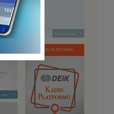
Tüm Etkinlikler
DEİK KADIN PLATFORMU
RASI
Sİ
 Arşivi