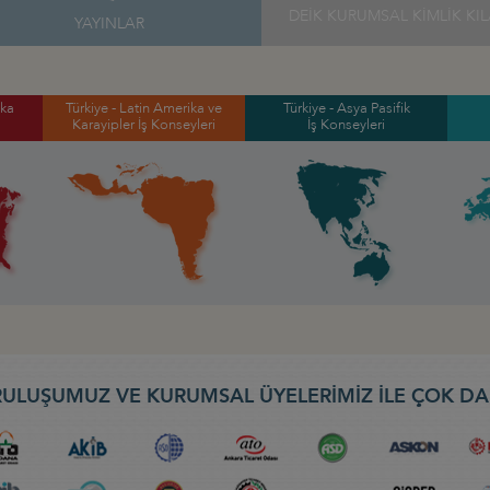
DEİK KURUMSAL KİMLİK KI
YAYINLAR
ika
Türkiye - Latin Amerika ve
Türkiye - Asya Pasifik
Karayipler İş Konseyleri
İş Konseyleri
ULUŞUMUZ VE KURUMSAL ÜYELERİMİZ İLE ÇOK DA