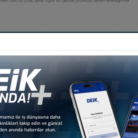
l anlamı olan bu yılda, daha olgun bir şekilde yolumuza devam edeceğimize
3
93
600
T.C. Cumhurbaşkanı ile Ziyaret
Ağırlanan Yabancı Ülke
ısı
Edilen Ülke Sayısı
Temsilcisi Sayısı
ETKİNLİK TAKVİMİ
Sİ HK
10
DEİK/TÜRKİYE-HONG KO
HONG KONG’A HEYET Zİ
026, BAKÜ
Pazartesi