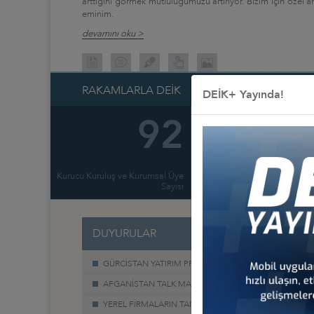
arttığını görmek mutluluğumuzu artırıyor. Bizim için öze
eminim.
devamını oku >
RAKAMLARLA DEİK
DEİK+ Yayında!
92
15
Kurucu Kuruluş ve Kurumsal Üye
Sayısı
İş Konseyi Say
DUYURULAR
GÜRCİSTAN YATIRIM PROJELERİ HK.
AFGANİSTAN TALK MADEN SAHASI GELİŞTİRME İHALE
YEREL FİRMALARIN TANITIM SERGİSİ, 17-20 HAZİRAN 2