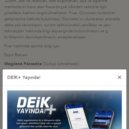
Turizm, otel ve restoran, otel ekipmanları, spa ve eğlence
merkezlerini konu alan fuara birçok ülkeden sektörle ilgili
şirketlerin katılımı öngörülmektedir. Fuar, Gürcistan turizminin
gelişmesine katkıda bulunmayı, Gürcistan'ın uluslararası arenada
daha çok tanınmasını, turizm sektöründeki yenilikler ve yeni
teknolojiler hakkında bilgi alışverişinde bulunulmasını ve iş
birliklerinin derinleştirilmesini amaçlamaktadır.
Fuar hakkında ayrıntılı bilgi için:
Expo Batumi
Magdana Paksadze
(Türkçe bilmektedir).
Tel: +995 574 23 39 73, +995 599 46 88 56
×
DEİK+ Yayında!
E-posta: geonetexpo@gmail.com
İlgili Dosyalar
FUAR TANITIM SUNUMU