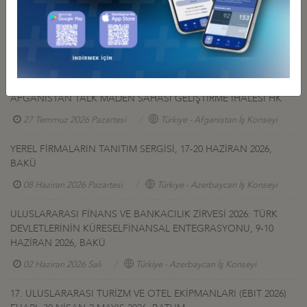
Diğer Duyurular
GÜRCİSTAN YATIRIM PROJELERİ HK.
27 Temmuz 2026 Pazartesi
Türkiye - Gürcistan İş Konseyi
AFGANİSTAN TALK MADEN SAHASI GELİŞTİRME İHALESİ HK
27 Temmuz 2026 Pazartesi
Türkiye - Afganistan İş Konseyi
YEREL FİRMALARIN TANITIM SERGİSİ, 17-20 HAZİRAN 2026,
BAKÜ
08 Haziran 2026 Pazartesi
Türkiye - Azerbaycan İş Konseyi
ULUSLARARASI FİNANS VE BANKACILIK ZİRVESİ 2026: TÜRK
DEVLETLERİNİN KÜRESELFİNANSAL ENTEGRASYONU, 9-10
HAZİRAN 2026, BAKÜ
02 Haziran 2026 Salı
Türkiye - Azerbaycan İş Konseyi
17. ULUSLARARASI TURİZM VE OTEL EKİPMANLARI (EBIT 2026)