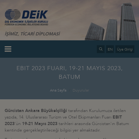
İŞİMİZ, TİCARİ DİPLOMASİ
EN
Üye Girişi
EBIT 2023 FUARI, 19-21 MAYIS 2023,
BATUM
Ana Sayfa
Duyurular
Gürcistan Ankara Büyükelçiliği
tarafından Kurulumuza iletilen
yazıda, 14. Uluslararası Turizm ve Otel Ekipmanları Fuarı
EBIT
2023
'ün
19-21 Mayıs 2023
tarihleri arasında Gürcistan'ın Batum
kentinde gerçekleştirileceği bilgisi yer almaktadır.