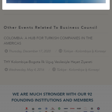
formu doldurmaları gerekmektedir.
Other Events Related To Business Council
COLOMBIA: A HUB FOR TURKISH COMPANIES IN THE
AMERICAS
Thursday, December 17, 2020
Türkiye - Kolombiya İş Konseyi
THY Kolombiya-Bogota İlk Uçuş Vesilesiyle Heyet Ziyareti
Wednesday, May 4, 2016
Türkiye - Kolombiya İş Konseyi
WE ARE MUCH STRONGER WITH OUR 92
FOUNDING INSTITUTIONS AND MEMBERS