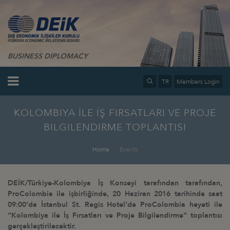
BUSINESS DIPLOMACY
TR
Members Login
KOLOMBIYA İLE İŞ FIRSATLARI VE PROJE
BILGILENDIRME TOPLANTISI
Home
Events
DEİK/Türkiye-Kolombiya İş Konseyi tarafından tarafından,
ProColombia ile işbirliğinde, 20 Haziran 2016 tarihinde saat
09:00’da İstanbul St. Regis Hotel’de ProColombia heyeti ile
“Kolombiya ile İş Fırsatları ve Proje Bilgilendirme” toplantısı
gerçekleştirilecektir.