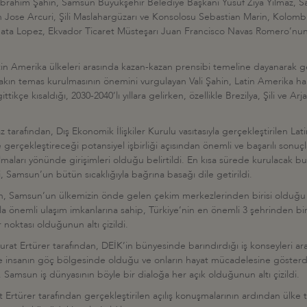
İbrahim Şahin, Samsun Büyükşehir Belediye Başkanı Yusuf Ziya Yılmaz, S
n Jose Arcuri, Şili Maslahargüzarı ve Konsolosu Sebastian Marin, Kolombi
a Lopez, Ekvador Ticaret Müsteşarı Juan Francisco Navas Romero’nun ka
in Amerika ülkeleri arasında kazan-kazan prensibi temeline dayanarak gerç
 yakın temas kurulmasının önemini vurgulayan Vali Şahin, Latin Amerika halk
tikçe kısaldığı, 2030-2040’lı yıllara gelirken, özellikle Brezilya, Şili ve A
tarafından, Dış Ekonomik İlişkiler Kurulu vasıtasıyla gerçekleştirilen La
 gerçekleştireceği potansiyel işbirliği açısından önemli ve başarılı sonuç
ları yönünde girişimleri olduğu belirtildi. En kısa sürede kurulacak bu kard
i, Samsun’un bütün sıcaklığıyla bağrına basağı dile getirildi.
n, Samsun’un ülkemizin önde gelen çekim merkezlerinden birisi olduğu i
yla önemli ulaşım imkanlarına sahip, Türkiye’nin en önemli 3 şehrinden biri
noktası olduğunun altı çizildi.
t Ertürer tarafından, DEİK’in bünyesinde barındırdığı iş konseyleri aracılı
e insanın göç bölgesinde olduğu ve onların hayat mücadelesine gösterdiğ
 Samsun iş dünyasının böyle bir dialoğa her açık olduğunun altı çizildi.
Ertürer tarafından gerçekleştirilen açılış konuşmalarının ardından ülke tem