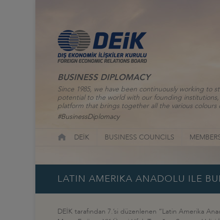
BUSINESS DIPLOMACY
Since 1985, we have been continuously working to st
potential to the world with our founding institutio
platform that brings together all the various colours o
#BusinessDiplomacy
DEİK
BUSINESS COUNCILS
MEMBERS
LATIN AMERIKA ANADOLU ILE B
DEİK tarafından 7.’si düzenlenen “Latin Amerika Anad