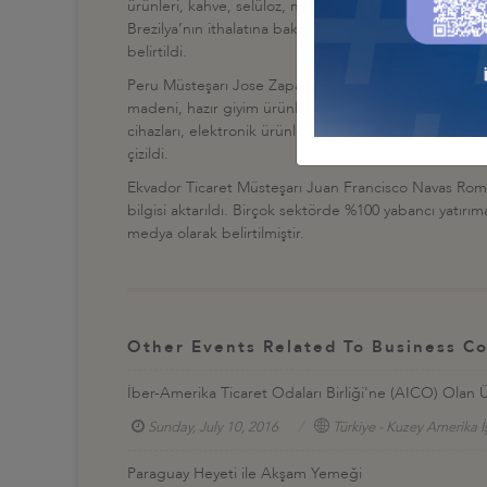
ürünleri, kahve, selüloz, mısır, petrol yağları, kara ve 
Brezilya’nın ithalatına bakıldığında ise, petrol ürünle
belirtildi.
Peru Müsteşarı Jose Zapata Lopez tarafından, Peru ihra
madeni, hazır giyim ürünleri, meyve-sebze ve deniz ürü
cihazları, elektronik ürünler, mısır, soya, ilaç ve kauç
çizildi.
Ekvador Ticaret Müsteşarı Juan Francisco Navas Romero
bilgisi aktarıldı. Birçok sektörde %100 yabancı yatırı
medya olarak belirtilmiştir.
Other Events Related To Business Co
İber-Amerika Ticaret Odaları Birliği'ne (AICO) Olan 
Sunday, July 10, 2016
Türkiye - Kuzey Amerika İ
Paraguay Heyeti ile Akşam Yemeği