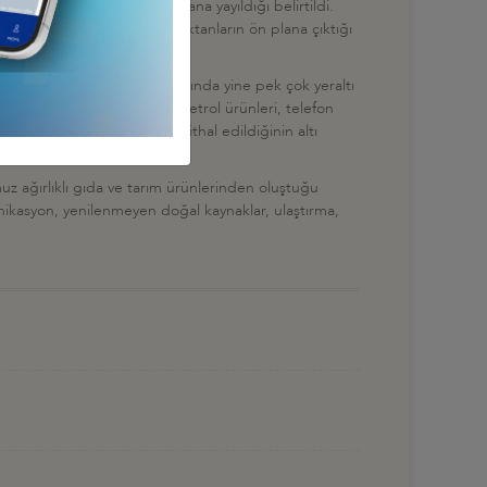
şta olmak üzere çok sayıda alana yayıldığı belirtildi.
, haşarat öldürücü ve dezenfektanların ön plana çıktığı
turduğu belirtildi. Bunun yanında yine pek çok yeraltı
ithalat ürünleri arasında, petrol ürünleri, telefon
dığı, tüm kara taşıtlarının ithal edildiğinin altı
uz ağırlıklı gıda ve tarım ürünlerinden oluştuğu
ünikasyon, yenilenmeyen doğal kaynaklar, ulaştırma,