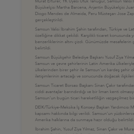
Murat Ertürer, YK Üyesi Ufuk Tanuğur, Samsun Valisi 
Büyükelçisi Martha Barcena, Arjantin Büyükelçisi Jua
Diogo Mendes de Almeida, Peru Müsteşarı Jose Zapat
gerçekleştirildi.
Samsun Valisi İbrahim Şahin tarafından, Türkiye ve Lat
özelliğine dikkat çekildi. Karşılıklı ticaret konusunda
benzerliklerinin altını çizdi. Günümüzde mesafelerin git
belirtildi.
Samsun Büyükşehir Belediye Başkanı Yusuf Ziya Yılmaz 
Samsun ve çevre şehirlerinin Latin Amerika ülkeleriyle
ülkelerinden birer şehir ile Samsun’un kardeş şehir olma
iletişimlerinin artacağı ve sonucunda doğacak ilişkiler
Samsun Ticaret Borsası Başkanı Sinan Çakır tarafında
ciddi avantajlar barındırdığı ve bir liman kenti olması
Samsun’un bugün ticari hareketliliğin vazgeçilmez bir 
DEİK/Türkiye-Meksika İş Konseyi Başkan Yardımcısı Mura
kapsamı hakkında bilgi verildi. Samsun’un yüzbinlerc
Amerika halklarına da sunmaya hazır olduğu belirtildi.
İbrahim Şahin, Yusuf Ziya Yılmaz, Sinan Çakır ve Murat 