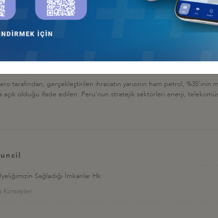
hava taşıtları, bu taşıtların aksam ve parçaları, tütün, altın, demir-çelik ba
ri, kara taşıtlarının bazı aksam ve parçaları, gübreler, taş kömürü, serum
catının üçte birinin işlenmemiş ya da yarı işlenmiş bakır ve altının oluş
nlerinin Peru’nun ihracat kalemleri arasında olduğu ifade edildi. Başlıca 
uk olarak sıralanırken, ülkede otomotiv üretim ve montaj sanayisinin bulunma
 tarafından, gerçekleştirilen ihracatın yarısının ham petrol, %35’inin m
ma açık olduğu ifade edilen Peru’nun stratejik sektörleri enerji, telekom
uncil
Üyeliğimizin Sağladığı İmkanlar Hk
ş Konseyleri