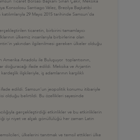
amsun Ticaret Borsası Başkanı Sinan Çakır, Meksika
ya Konsolosu Santiago Vélez, Brezilya Başkatibi
tılımlarıyla 29 Mayıs 2015 tarihinde Samsun’da
ekleştirilen ticaretin, birbirini tamamlayıcı
larının ülkemiz insanlarıyla birbirlerine olan
rjantin’in yakından ilgilenilmesi gereken ülkeler olduğu
tin Amerika Anadolu ile Buluşuyor toplantısının,
lar doğuracağı ifade edildi. Meksika ve Arjantin
eşlik ilişkileriyle, iş adamlarının karşılıklı
fade edildi. Samsun’un jeopolitik konumu itibariyle
si olduğu belirtildi. Bu özellikleri sayesinde
ğıyla gerçekleştirdiği etkinlikler ve bu etkinliklerin
i iyi niyet ve alçak gönüllülüğü her zaman Latin
silcileri, ülkelerini tanıtmak ve temsil ettikleri ülke