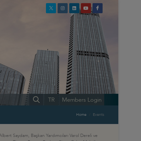
TR
Members Login
Home
Events
Albert Saydam, Başkan Yardımcıları Varol Dereli ve