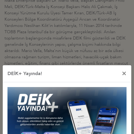
Malta Enterprise Başkanı Dr. Mario Vella, Başkan Danışmanı Philo
Meli, DEİK/Türk-Malta İş Konseyi Başkanı Halis Ali Çakmak, İş
Konseyi Yürütme Kurulu Üyesi Tamer Kıran, DEİK/Türk-AB İş
Konseyleri Bölge Koordinatörü Ayşegül Arıcan ve Koordinatör
Yardımcısı Neslihan Kilit’in katılımlarıyla, 11 Nisan 2014 tarihinde
TOBB Plaza İstanbul’da bir görüşme gerçekleştirildi. Anılan
toplantının başlangıcında misafirlere DEİK filmi gösterildi ve DEİK
genelinde İş Konseylerinin yapısı, çalışma biçimi hakkında bilgi
aktarıldı. Mario Vella, Malta’nın küçük ve nüfusu az bir ada ülkesi
olmasına rağmen turizm, liman hizmetleri, havacılık-uçak bakım
hizmetleri, eğitim, finans gibi sektörlerde önemli fırsatların mevcut
olduğunu belirtti. Ülke dahilinde sanayi sektörü için sertifikalı
×
DEİK+ Yayında!
teknisyen yetiştirdikleri hakkında bilgi veren Vella, ülkenin küçük ve
bürokrasinin az olması nedeniyle kararların hızlı alındığını kaydetti.
Avrupa ülkeleri arasında Malta’da en çok yatırım yapan ülkenin
Almanya olduğunu belirten Vella, İngiltere’nin de önemi
yatırımcılardan biri olduğunu kaydetti. Ülke dahilinde katma
değerli ürünlerin imalatı, mühendislik, bilgi teknolojileri,
nanoteknoloji gibi konuların ön planda olduğuna dikkat çeken
Vella, son dönemde özellikle ‘’genetik teknolojileri’’ üzerinde
yoğun çalışmaların yapıldığını vurguladı. İnsan genetiği
konusundaki çalışmalarda merkez ülke durumuna gelmeyi