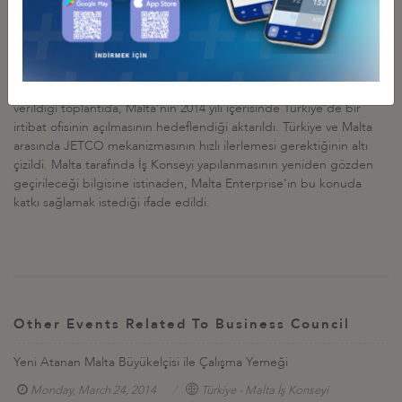
hedeflediklerini belirten Vella; sağlık hizmetlerinde Malta’nın
ilerlediğine dikkat çekti. IT alanında ve sağlık turizmi konularında
iddialı olduklarını belirten Vella, Türk-Malta işbirliğinin bu yönde
geliştirilebileceğinin altını çizdi. Malta bayraklı gemilerin sayısının
Avrupa’da ilk sırada, dünyada ise 7. sırada yer aldığı bilgisinin
verildiği toplantıda, Malta’nın 2014 yılı içerisinde Türkiye’de bir
irtibat ofisinin açılmasının hedeflendiği aktarıldı. Türkiye ve Malta
arasında JETCO mekanizmasının hızlı ilerlemesi gerektiğinin altı
çizildi. Malta tarafında İş Konseyi yapılanmasının yeniden gözden
geçirileceği bilgisine istinaden, Malta Enterprise’ın bu konuda
katkı sağlamak istediği ifade edildi.
Other Events Related To Business Council
Yeni Atanan Malta Büyükelçisi ile Çalışma Yemeği
Monday, March 24, 2014
Türkiye - Malta İş Konseyi