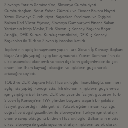
Slovenya Yatırım Semineri’ne; Slovenya Cumhuriyeti
Cumhurbaşkanı Borut Pahor, Gümrük ve Ticaret Bakanı Hayati
Yazıcı, Slovenya Cumhuriyeti Başbakan Yardımcısı ve Dışişleri
Bakanı Karl Viktor Erjavec, Slovenya Cumhuriyeti Finans Bakan
Yardımcısı Mitja Mavko,Türk-Sloven İş Konseyi Başkanı Başar
Arıoğlu, DEİK Kurucu Kuruluş temsilcileri, DEİK İş Konseyi
Başkanları ile Türk ve Sloven iş insanları katıldı.
Toplantının açılış konuşmasını yapan Türk-Sloven İş Konseyi Başkanı
Başar Arıoğlu yaptığı açılış konuşmasında Yatırım Semineri”nin iki
ülke arasındaki ekonomik ve ticari ilişkilerin geliştirilmesinde çok
önemli bir ilham kaynağı olacağını ve ilişkilerin güçlenerek
artacağını söyledi.
TOBB ve DEİK Başkanı Rifat Hisarcıklıoğlu Hisarcıklıoğlu, seminerin
açılışında yaptığı konuşmada, ikili ekonomik ilişkilerin güçlenmesi
için çalıştığını belirtirken, DEİK bünyesinde faaliyet gösteren Türk-
Sloven İş Konseyi’nin 1997 yılından bugüne başarılı bir şekilde
faaliyet gösterdiğini dile getirdi. Yüksek eğitimli insan kaynağı,
coğrafi ve doğal güzellikleri ile Slovenya’nın Türkiye için stratejik
öneme sahip olduğunu bildiren Hisarcıklıoğlu, Balkanların model
ülkesi Slovenya ile güçlü siyasi ve stratejik ilişkilerimize ek olarak