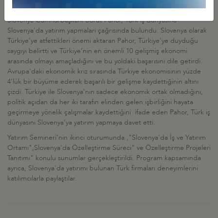
işaret etti.
Slovenya Cumhurbaşkanı Borut Pahor, Türk iş dünyasına
Slovenya'da yatırım yapmaları çağrısında bulundu. Slovenya olarak
Türkiye'ye atfettikleri önemi aktaran Pahor, Türkiye'ye duyduğu
saygıyı belirtti ve Türkiye’nin en önemli 10 gelişmiş ekonomi
arasında olmayı amaçladığını ve bu yoldaki başarısını dile getirdi.
Avrupa'daki ekonomik kriz sırasında Türkiye ekonomisinin yüzde
4'lük bir büyüme ederek başarılı bir gelişme kaydettiğinin altını
çizdi. Türkiye ile Slovenya'nın sadece ekonomik ortak olmadığını,
politik açıdan da her iki tarafın elinden gelen işbirliğini hayata
geçirmeye yönelik çalışmalar kaydettiğini ifade eden Pahor, Türk iş
dünyasını Slovenya’ya yatırım yapmaya davet etti.
Yatırım Semineri’nin ikinci oturumunda ,"Slovenya'da İş ve Yatırım
Ortamı",Slovenya'da Özelleştirme Süreci" ve Özelleştirme Projeleri
Tanıtımı" konulu sunumlar gerçekleştirildi. Program kapsamında
ayrıca, Slovenya'da yatırımı bulunan Türk firmaları deneyimlerini
katılımcılarla paylaştılar.