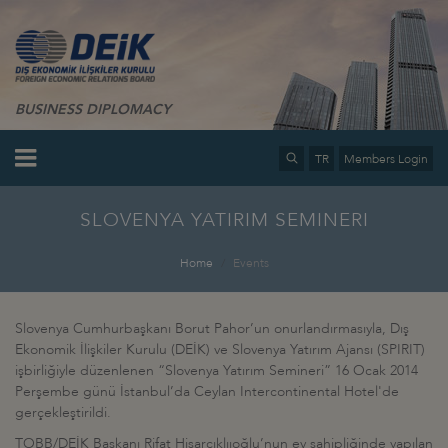
BUSINESS DIPLOMACY
TR
Members Login
SLOVENYA YATIRIM SEMINERI
Home
Events
Slovenya Cumhurbaşkanı Borut Pahor’un onurlandırmasıyla, Dış
Ekonomik İlişkiler Kurulu (DEİK) ve Slovenya Yatırım Ajansı (SPIRIT)
işbirliğiyle düzenlenen “Slovenya Yatırım Semineri” 16 Ocak 2014
Perşembe günü İstanbul’da Ceylan Intercontinental Hotel'de
gerçekleştirildi.
TOBB/DEİK Başkanı Rifat Hisarcıklııoğlu’nun ev sahipliğinde yapılan