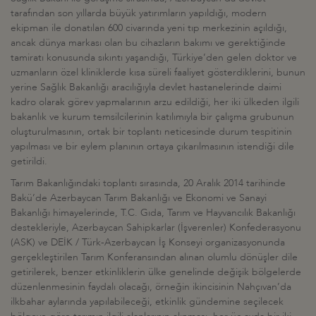
tarafından son yıllarda büyük yatırımların yapıldığı, modern
ekipman ile donatılan 600 civarında yeni tıp merkezinin açıldığı,
ancak dünya markası olan bu cihazların bakımı ve gerektiğinde
tamiratı konusunda sıkıntı yaşandığı, Türkiye’den gelen doktor ve
uzmanların özel kliniklerde kısa süreli faaliyet gösterdiklerini, bunun
yerine Sağlık Bakanlığı aracılığıyla devlet hastanelerinde daimi
kadro olarak görev yapmalarının arzu edildiği, her iki ülkeden ilgili
bakanlık ve kurum temsilcilerinin katılımıyla bir çalışma grubunun
oluşturulmasının, ortak bir toplantı neticesinde durum tespitinin
yapılması ve bir eylem planının ortaya çıkarılmasının istendiği dile
getirildi.
Tarım Bakanlığındaki toplantı sırasında, 20 Aralık 2014 tarihinde
Bakü’de Azerbaycan Tarım Bakanlığı ve Ekonomi ve Sanayi
Bakanlığı himayelerinde, T.C. Gıda, Tarım ve Hayvancılık Bakanlığı
destekleriyle, Azerbaycan Sahipkarlar (İşverenler) Konfederasyonu
(ASK) ve DEİK / Türk-Azerbaycan İş Konseyi organizasyonunda
gerçekleştirilen Tarım Konferansından alınan olumlu dönüşler dile
getirilerek, benzer etkinliklerin ülke genelinde değişik bölgelerde
düzenlenmesinin faydalı olacağı, örneğin ikincisinin Nahçıvan’da
ilkbahar aylarında yapılabileceği, etkinlik gündemine seçilecek