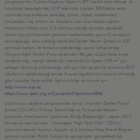
çerçevesinde, Cumhurbaşkanı Aliyev’in 2011 tarihli özel talimatı ile
kurulması kararlaştırılan SCIP alanında, toplam 300 hektar arazı
üzerinde inşa edilecek ambalaj, etiket, inşaat malzemeleri,
kimyasallar, ilaç üretimi vs. tesislerin yanı sıra mesleki eğitim
merkezinin (lisans üstü 2-3 yıllık) kurulacağı, burada yapılacak
üretim için yurtdışından getirilen malzemeden gümrük vergisinin
alınmayacağı, arzu edildiği takdirde Devlet Yatırım Şirketinin %25
sermaye katılımı ile firma kurulabileceği, ayrıca Sahipkarlığa
(Girişimciliğe) Yardım Fonu tarafından %6 gibi düşük faizle kredi
2
alınabileceği, toprak tahsisi için sembolik bir fiyatın (100 m
için
yaklaşık 16 kuruş) belirlendiği, sıfır gümrük vergisi ile ürünlerin BDT
ülkelerine satılabileceği ancak ihracat teşviklerinin mevcut olmadığı
gibi hususlar ifade edildi. (ayrıntılı bilgi ve sunum için:
http://www.scip.az
;
https://www.deik.org.tr/Contents/FileAction/4394
)
Söz konusu seyahat çerçevesinde ayrıca, önceden Devlet Petrol
Şirketi SOCAR’ın Türkiye Temsilciliği ve Türkiye’de faaliyet
gösteren Azerbaycanlı İşadamları Birliği Başkanlığını yapan, 2013
yılında ise yeni kurulan “Azerbaijan High-Tech Park” CEO’su
görevine atanan Seymur Ağayev ve İş Konseyi Karşı Kanat Başkanı
görevini yürüten Rüfet Guliyev ile görüşmeler gerçekleştirildi.