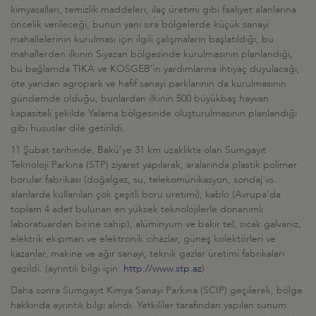
kimyasalları, temizlik maddeleri, ilaç üretimi gibi faaliyet alanlarına
öncelik verileceği, bunun yanı sıra bölgelerde küçük sanayi
mahallelerinin kurulması için ilgili çalışmaların başlatıldığı, bu
mahallerden ilkinin Siyazan bölgesinde kurulmasının planlandığı,
bu bağlamda TİKA ve KOSGEB’in yardımlarına ihtiyaç duyulacağı,
öte yandan agropark ve hafif sanayi parklarının da kurulmasının
gündemde olduğu, bunlardan ilkinin 500 büyükbaş hayvan
kapasiteli şekilde Yalama bölgesinde oluşturulmasının planlandığı
gibi hususlar dile getirildi.
11 Şubat tarihinde, Bakü’ye 31 km uzaklıkta olan Sumgayıt
Teknoloji Parkına (STP) ziyaret yapılarak, aralarında plastik polimer
borular fabrikası (doğalgaz, su, telekomünikasyon, sondaj vs.
alanlarda kullanılan çok çeşitli boru üretimi), kablo (Avrupa’da
toplam 4 adet bulunan en yüksek teknolojilerle donanımlı
laboratuardan birine sahip), alüminyum ve bakır tel, sıcak galvaniz,
elektrik ekipman ve elektronik cihazlar, güneş kolektörleri ve
kazanlar, makine ve ağır sanayi, teknik gazlar üretimi fabrikaları
gezildi. (ayrıntılı bilgi için:
http://www.stp.az
)
Daha sonra Sumgayıt Kimya Sanayi Parkına (SCIP) geçilerek, bölge
hakkında ayrıntılı bilgi alındı. Yetkililer tarafından yapılan sunum