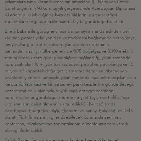
çalışmalara ivme kazandırılmasının amaçlandığı; Nahçıvan Özerk
Cumhuriyeti’nin 90.kuruluş yılı çerçevesinde Azerbaycan Diplomasi
Akademisi ile işbirliğinde bazı etkinliklerin, ayrıca sektörel
toplantıların organize edilmesinde fayda görüldüğü belirtildi.
Enerji Bakanı ile görüşme sırasında, sanayi alanında eskiden beri
var olan potansiyelin yeniden keşfedilmesi bağlamında petrokimya,
kimyasallar gibi petrol sektörü yan ürünleri üretiminin
canlandırılması için ülke genelinde %95 doğalgaz ve %100 elektrik
temini olmak üzere girdi güvenliğinin sağlandığı, yakın zamanda
kurulacak olan 10 milyon ton kapasiteli petrol ve petrokimya ve 10
3
milyon m
kapasiteli doğalgaz işleme tesislerinden çıkacak yan
ürünlerin işlenmesi amacıyle yakın zamanda inşa edilmesi planlanan
karbomid fabrikası ve kimya sanayi parkı tesislerine gönderileceği,
keza demir çelik alanında büyük çaplı entegre tesislerin
kurulmasının öngörüldüğü, mermer, inşaat taşları ve hafif sanayi
gibi alanların geliştirilmesinin arzu edildiği, bu bağlamda
Azerbaycan Enerji Bakanlığı, Ekonomi ve Sanayi Bakanlığı ve DEİK
olarak, Türk firmalarını ilgilendirebilecek konularda seminer,
konferans, bilgilendirme toplantılarının düzenlenmesinin yararlı
olacağı ifade edildi.
Sağlık Bakanı ile görüşme sırasında, Azerbaycan’da devlet