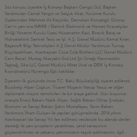
Söz konusu ziyarete İş Konseyi Başkanı Cengiz Gül, Başkan
Yardımcıları Cemal Yangın ve Selçuk Akat, Yürütme Kurulu
Üyelerinden Mehmet Ali Keçiciler, Demokan Konyalıgil, Gürsoy
Can’ın yanı sıra İMMİB / Elektrik Elektronik ve Hizmet İhracatçıları
Birliği Yönetim Kurulu Üyesi Hüsamettin Kavi, Birecik Baraj ve
Hidroelektrik Santrali Tesis ve İşl. A.Ş. Genel Müdürü Kemal Kıran,
Başarsoft Bilgi Teknolojileri A.Ş Genel Müdür Yardımcısı Tuncay
Küçükpehlivan, Azerbaycan Coca Cola Bottlers LLC Genel Müdürü
Cem Becel, Mustaş Akaryakıt Gıd.Ltd.Şti Ortağı Necmeddin
Taşbağ, Sika LLC Genel Müdürü Mitat Ünal ve DEİK İş Konseyi
Koordinatörü Nurengiz Eşki katıldılar.
Ziyaretin ilk gününde önce T.C. Bakü Büyükelçiliği ziyaret edilerek
Büyükelçi Alper Coşkun, Ticaret Müşaviri Necip Yavuz ve diğer
diplomatik misyon temsilcileri ile bir araya gelindi. Gün boyunca
sırasıyla Enerji Bakanı Natik Aliyev, Sağlık Bakanı Oktay Şiraliyev,
Ekonomi ve Sanayi Bakanı Şahin Mustafayev, Tarım Bakanı
Yardımcısı İlham Guliyev ile yapılan görüşmelerde, 2014 yılının
Azerbaycan’da Sanayi Yılı ilan edilmesi vesilesiyle bu alanda devlet
desteği ile yeni projelerin yaratılması, yerel sanayicinin
güçlendirilmesi ve yabancı yatırımcıların teşvik edilmesinin, ilgili