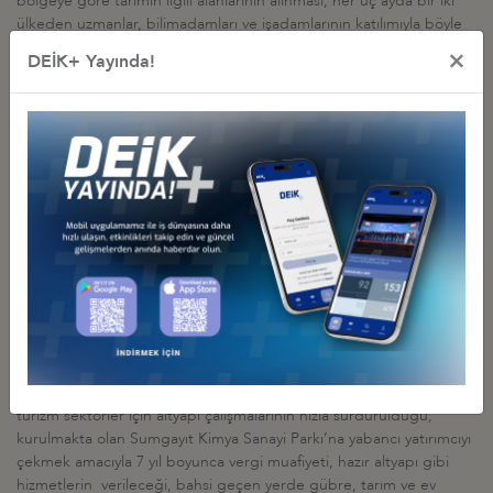
bölgeye göre tarımın ilgili alanlarının alınması, her üç ayda bir iki
ülkeden uzmanlar, bilimadamları ve işadamlarının katılımıyla böyle
bir toplantının yapılmasının arzu edildiği vurgulandı.
×
DEİK+ Yayında!
Aynı gün Azerbaycan’da İhracat ve Yatırımları Teşvik Fonu
(Azpromo) Başkanı Rüfet Memmedov, Bakanlık Protokol Müdürü
Samir Veliyev, Protokol Müşaviri Azer Rzayev, Devletlerarası
Ekonomik İşbirliği Şubesi Müdürü Orhan Memmedov’un katılımıyla
gerçekleştirilen Ekonomi ve Sanayi Bakanı Şahin Mustafayev ile
toplantı sırasında, Türkiye’deki Azerbaycanlı işadamları sayısının
1000’den fazla olduğu, İş Konseyi tarafından her yıl düzenlenen
“Azerbaycanlı İşadamları ile Çalışma Yemeği”ne geçen yıl olduğu
gibi Bakan Mustafayev’in memnuniyetle katılmayı arzu ettiği, ÜDİK
çerçevesinde iki ülke Ekonomi Bakanlıkları tarafından başlatılan
Türk işadamlarına vize muafiyeti çalışmalarının sonuçlandırılması
amacıyla çaba sarf edildiği bildirildi.
Söz konusu toplantıda ayrıca, Azerbaycan ekonomisinde petrol dışı
alanların geliştirilmesine büyük önem verildiği, ulaştırma, sağlık ve
turizm sektörler için altyapı çalışmalarının hızla sürdürüldüğü,
kurulmakta olan Sumgayıt Kimya Sanayi Parkı’na yabancı yatırımcıyı
çekmek amacıyla 7 yıl boyunca vergi muafiyeti, hazır altyapı gibi
hizmetlerin verileceği, bahsi geçen yerde gübre, tarım ve ev