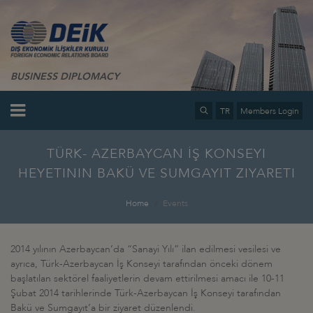
BUSINESS DIPLOMACY
TR
Members Login
TÜRK- AZERBAYCAN İŞ KONSEYI
HEYETININ BAKÜ VE SUMGAYIT ZIYARETI
Home
Events
2014 yılının Azerbaycan’da “Sanayi Yılı” ilan edilmesi vesilesi ve
ayrıca, Türk-Azerbaycan İş Konseyi tarafından önceki dönem
başlatılan sektörel faaliyetlerin devam ettirilmesi amacı ile 10-11
Şubat 2014 tarihlerinde Türk-Azerbaycan İş Konseyi tarafından
Bakü ve Sumgayıt’a bir ziyaret düzenlendi.