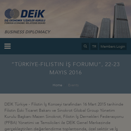
BUSINESS DIPLOMACY
TR
Members Login
“TÜRKİYE-FILISTIN İŞ FORUMU”, 22-23
MAYIS 2016
Home
Events
DEİK Türkiye - Filistin İş Konseyi tarafından 16 Mart 2015 tarihinde
Filistin Eski Ticaret Bakanı ve Sinokrot Global Group Yönetim
Kurulu Başkanı Mazen Sinokrot, Filistin İş Dernekleri Federasyonu
(PFBA) Yönetimi ve Temsilcileri ile DEİK Genel Merkezinde
gerçekleştirilen değerlendirme toplantısında, özel sektör ve İş