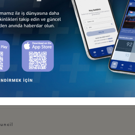
i Sayın Mevlüt Çavuşoğlu, Türkiye'nin Çin ve Hindistan'la birlikte Afri
Afrika açılımının son derece verimli geçmesi ve Afrika ülkeleriyle oluş
5'e çıkardığını ve THY'nin Afrika'nın birçok şehrine uçmaya başladığını ha
olduğunu, Gambiya ile 35 milyon dolarlık ticaret hacminin Türkiye'nin 
 ve iki taraf arasında nasıl denge kurabileceğimizin çalışmalarını yapmamı
hdam Bakanı Abdou Kolley ise, Gambiya olarak Türkiye'yi dost ve kardeş ü
 veren Kolley, yatırımların korunması ve çifte vergilendirme anlaşmalarını
on derece önemsediklerini dile getiren Kolley, Gambiya'da yatırım için ma
kolaylaştırılmasını sağladığını vurgulayan Kolley, Türkiye ile olan ticari ili
atan Kolley, ülkenin Amerika'ya ve Avrupa'ya yakın olduğunun altını çizd
ynakları bulunduğunu, yağ ve maden konusunda da zengin bir ülke olduğ
eye hazır olduklarını belirterek iş dünyasına bu büyük fırsatlardan yar
ya Ticaret, Sanayi, Bölgesel Bütünleşme ve İstihdam Bakanlığı arasında 
uncil