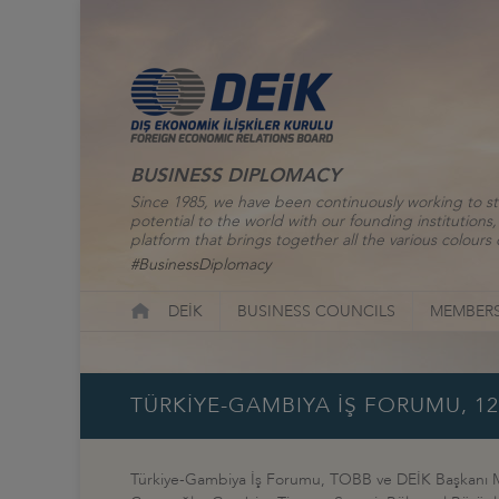
BUSINESS DIPLOMACY
Since 1985, we have been continuously working to st
potential to the world with our founding institutio
platform that brings together all the various colours o
#BusinessDiplomacy
DEİK
BUSINESS COUNCILS
MEMBERS
TÜRKİYE-GAMBIYA İŞ FORUMU, 12
Türkiye-Gambiya İş Forumu, TOBB ve DEİK Başkanı M