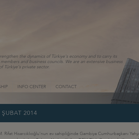
rengthen the dynamics of Türkiye's economy and to carry its
ns, members and business councils. We are an extensive business
f Türkiye's private sector.
HIP
INFO CENTER
CONTACT
 ŞUBAT 2014
. Rifat Hisarcıklıoğlu’nun ev sahipliğinde Gambiya Cumhurbaşkanı Ya