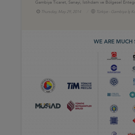
Gambiya Ticaret, Sanayi, İstihdam ve Bölgesel Entegr
Thursday, May 29, 2014
Türkiye - Gambiya İş K
WE ARE MUCH 