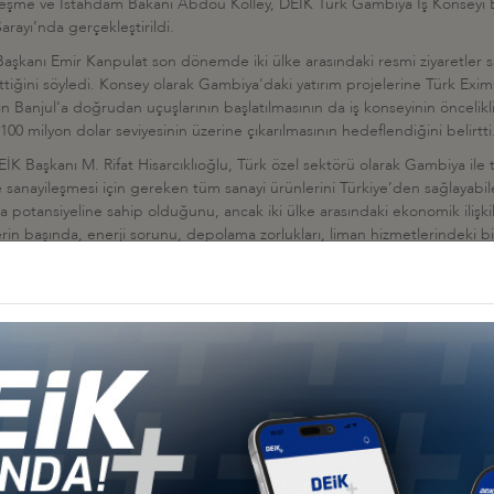
eşme ve İstahdam Bakanı Abdou Kolley, DEİK Türk Gambiya İş Konseyi Baş
arayı’nda gerçekleştirildi.
kanı Emir Kanpulat son dönemde iki ülke arasındaki resmi ziyaretler sayes
lerlettiğini söyledi. Konsey olarak Gambiya'daki yatırım projelerine Türk 
n Banjul'a doğrudan uçuşlarının başlatılmasının da iş konseyinin öncelikli 
0 milyon dolar seviyesinin üzerine çıkarılmasının hedeflendiğini belirtti
şkanı M. Rifat Hisarcıklıoğlu, Türk özel sektörü olarak Gambiya ile tüm
sanayileşmesi için gereken tüm sanayi ürünlerini Türkiye’den sağlayabilec
 potansiyeline sahip olduğunu, ancak iki ülke arasındaki ekonomik ilişkiler
in başında, enerji sorunu, depolama zorlukları, liman hizmetlerindeki bi
jul Uluslararası Havaalanı’nın modernizasyonu ve yeni bir havaalanı inşası,
 iç bölgeleri birbirine bağlayacak bir demiryolu inşası gibi ulaşım altyapısı
rlikte hayata geçirebileceğimizi ifade etti.
ika ülkelerinin tarımsal arazilerinin önem kazandığına işaret eden Sayın
lerinin Gambiya’da uygulanmasının Gambiya’nın gıda güvenliğine önemli k
ığı gibi tarımsal ürünlerin dünya standartlarında temizlenmesi, işlenmes
imizi, hem de ülkelerimiz arasındaki ekonomik ilişkilerin gelişmesine d
nin geliştirilmesi ve artırılması konusunda ortak çalışmalar yapılabileceğin
ri boyutlara ulaşmasını dileyen Sayın Hisarcıklıoğlu, DEİK bünyesinde geçti
ması için çalışacağını bildirdi.