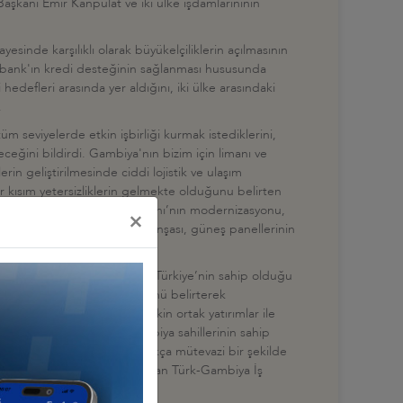
kanı Emir Kanpulat ve iki ülke işdamlarınının
inde karşılıklı olarak büyükelçiliklerin açılmasının
Eximbank'ın kredi desteğinin sağlanması hususunda
hedefleri arasında yer aldığını, iki ülke arasındaki
.
 seviyelerde etkin işbirliği kurmak istediklerini,
eğini bildirdi.​ Gambiya'nın bizim için limanı ve
in geliştirilmesinde ciddi lojistik ve ulaşım
r kısım yetersizliklerin gelmekte olduğunu belirten
 Banjul Uluslararası Deniz Limanı’nın modernizasyonu,
×
 projeleri ile termik santral inşası, güneş panellerinin
 Hisarcıklıoğlu, bu bağlamda Türkiye’nin sahip olduğu
atkı sağlayacağını düşündüğünü belirterek
i ve ambalajlanmasına ilişkin ortak yatırımlar ile
estek olabileceğimizi; Gambiya sahillerinin sahip
i ifade etti. Halihazırda oldukça mütevazi bir şekilde
ğimiz yıl faaliyetlerine başlayan Türk-Gambiya İş