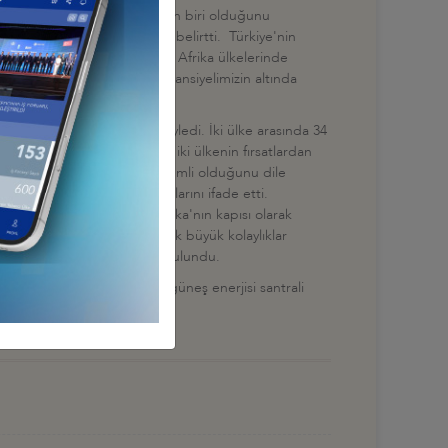
ka'nın 3 stratejik ortağından biri olduğunu
turduğumuz bağlar olduğunu belirtti. Türkiye'nin
tırlatan Bakan Çavuşoğlu, tüm Afrika ülkelerinde
lehine olduğunu, bunun potansiyelimizin altında
z gerektiğini ifade etti.
lke olarak gördüklerini söyledi. İki ülke arasında 34
n imzalanması sayesinde her iki ülkenin fırsatlardan
kroekonomik istikrarın çok önemli olduğunu dile
şkilerinin artacağına inandıklarını ifade etti.
i. Kolley, Gambiya'nın Afrika'nın kapısı olarak
unu, vergi açısından da çok büyük kolaylıklar
arlanmaları yönünde çağrıda bulundu.
Gambiya'da 30 megavatlık güneş enerjisi santrali