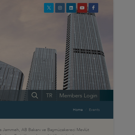
TR
Members Login
Home
Events
hya Jammeh, AB Bakanı ve Başmüzakereci Mevlüt