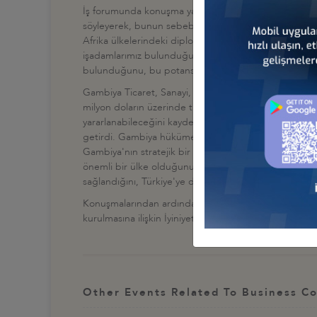
İş forumunda konuşma yapan AB Bakanı ve Başmüzakerec
söyleyerek, bunun sebebinin öncelikle hükümetimizin 
Afrika ülkelerindeki diplomatik temsilcilik sayısını 3
işadamlarımız bulunduğunu, atmamız gereken adımlar 
bulunduğunu, bu potansiyeli nasıl geliştirebileceğimiz
Gambiya Ticaret, Sanayi, Bölgesel Bütünleşme ve İsti
milyon doların üzerinde ticaret hacmi olduğu bilgisini
yararlanabileceğini kaydetti. İşbirliği forumlarını s
getirdi. Gambiya hükümetinin iş ve yatırım olanaklarının 
Gambiya'nın stratejik bir konuma sahip olduğunu anıms
önemli bir ülke olduğunu belirterek zengin doğal ka
sağlandığını, Türkiye'ye de bu konuda destekler verm
Konuşmalarından ardından Erenport firması ile Gambi
kurulmasına ilişkin İyiniyet Anlaşması imzalandı.
Other Events Related To Business Co