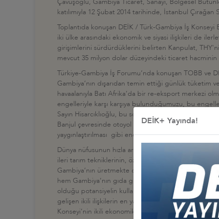
Çavuşoğlu, Gambiya Ticaret, Sanayi, Bölgesel Bütünl
katılımıyla 12 Şubat 2014 tarihinde, İstanbul Çırağan S
Toplantıda konuşan DEİK / Türk-Gambiya İş Konseyi Baş
iki ülke arasındaki ekonomik ve siyasi ilişkileri de i
girişimlerini sürdürdüklerini belirten Kanpulat, THY'ni
mevcut 35 milyon dolar düzeyindeki ticaret hacminin 10
Türkiye-Gambiya İş Forumu’nda konuşan TOBB ve DEİK Ba
Gambiya’nın dışarıdan temin ettiği günlük tüketim ve 
havaalanıyla Batı Afrika’da bir re-eksport merkezi olma
engelleriyle karşı karşıya bulunduğumuzu, bu engeller
Sayın Hisarcıklıoğlu, bu sorunların aşılması için, Ban
DEİK+ Yayında!
Banjul çevresinde otoyol inşası, Gambiya kıyı şeridi ile
yaygınlaştırılması gibi enerji sektöründeki projeleri bi
Dünya nüfusunun hızla artmasıyla tarım sektörü ve Afr
ileri tarım tekniklerinin, özellikle sulama teknoloji
Gambiya’nın üretmekte olduğu mango, domates, yer fıst
hem Gambiya’nın gıda güvenliğine katkı sağlayabileceğ
olduğu potansiyelin kullanımı ve balık işleme tesisleri
gelişen ikili ilişkilerin en yakın zamanda çok daha ile
Konseyi’nin ikili ekonomik ilişkilerin ileri seviyelere çık