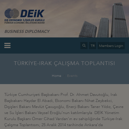
BUSINESS DIPLOMACY
TR
Members Login
TÜRKİYE-IRAK ÇALIŞMA TOPLANTISI
Home
Events
Türkiye Cumhuriyeti Başbakanı Prof. Dr. Ahmet Davutoğlu, Irak
Başbakanı Haydar El Abadi, Ekonomi Bakanı Nihat Zeybekci,
Dışişleri Bakanı Mevlüt Çavuşoğlu, Enerji Bakanı Taner Yıldız, Çevre
ve Su İşleri Bakanı Veysel Eroğlu’nun katılımlarıyla DEİK Yönetim
Kurulu Başkanı Ömer Cihad Vardan’ın ev sahipliğinde Türkiye-Irak
Çalışma Toplantısını, 25 Aralık 2014 tarihinde Ankara’da