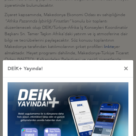
ziyaretinde bulunulacaktır.
Ziyaret kapsamında, Makedonya Ekonomi Odası ev sahipliğinde
“Afrika Pazarında İşbirliği Fırsatları”
konulu bir toplantı
düzenlenecek olup DEİK/Türkiye-Afrika İş Konseyleri Koordinatör
Başkanı Sn. Tamer Taşkın Afrika’daki yatırım ve iş atmosferine dair
bilgi ve tecrübelerini paylaşacaktır. Söz konusu toplantının
Makedonya tarafından katılımcılarının şirket profilleri
linkte
yer
almaktadır. Heyet programı dahilinde, Makedonya-Türkiye Ticaret
Odası (MATTO), Kalkandelen Belediyesi ve çeşitli ziyaretlerde
bulunulacak olup kesin program bilahare iletilecektir.
×
DEİK+ Yayında!
Makedonya’da yabancı yatırımlarla ilgili hukuki altyapı “Ticari
Şirketler Kanunu” ile düzenlenmekte olup kanun çerçevesinde
yerli ve yabancı işadamları eşit haklara sahiptir. Makedonya
hükümeti ülkeye yabancı yatırım çekmek amacıyla çeşitli Serbest
Ticaret Bölgeleri kurmuş ve teşvikler uygulamaktadır. Ülkenin
işbirliği, ticaret ve yatırım anlamında öne çıkan sektörleri arasında
metal, işlenmiş gıda, tarım ürünleri, inşaat, tekstil ve farmasötikal
ürünler yer almaktadır.
Söz konusu heyette yer alma hususunda ilgisi olan üyelerimizin ekli
formu doldurup
13 Mart 2015 günü saat 14.00’e kadar
DEİK’e