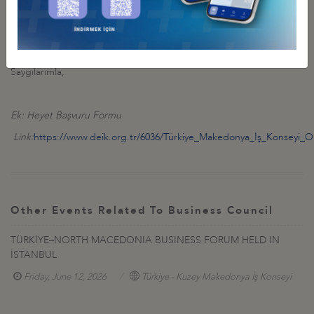
(A. Nil Osmanoğlu; e-mail:
nosmanoglu@deik.org.tr
, Fax: 0212 339
5065) iletmeleri gerekmektedir.
Saygılarımla,
Ek: Heyet Başvuru Formu
Link:
https://www.deik.org.tr/6036/Türkiye_Makedonya_İş_Konseyi_Ort
Other Events Related To Business Council
TÜRKİYE–NORTH MACEDONIA BUSINESS FORUM HELD IN
İSTANBUL
Friday, June 12, 2026
Türkiye - Kuzey Makedonya İş Konseyi