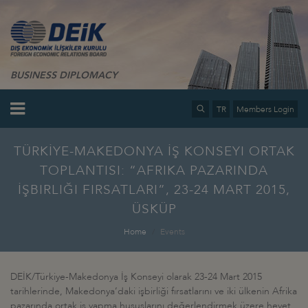
BUSINESS DIPLOMACY
TR
Members Login
TÜRKİYE-MAKEDONYA İŞ KONSEYI ORTAK
TOPLANTISI: “AFRIKA PAZARINDA
İŞBIRLIĞI FIRSATLARI”, 23-24 MART 2015,
ÜSKÜP
Home
Events
DEİK/Türkiye-Makedonya İş Konseyi olarak 23-24 Mart 2015
tarihlerinde, Makedonya’daki işbirliği fırsatlarını ve iki ülkenin Afrika
pazarında ortak iş yapma hususlarını değerlendirmek üzere heyet