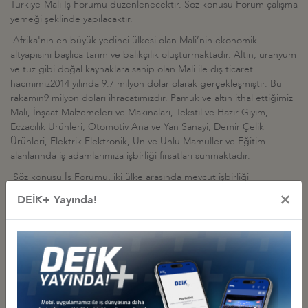
Türkiye-Mali İş Forumu düzenlenecektir. Söz konusu Forum çalışma
yemeği şeklinde yapılacaktır.
Afrika'nın en büyük yedinci ülkesi olan Mali’nin ekonomik
altyapısını başlıca tarım ve balıkçılık oluşturmaktadır. Altın, uranyum
ve tuz gibi doğal kaynaklara sahip olan Mali ile dış ticaret
hacmimiz2014 yılında 9.7 milyon dolar olarak gerçekleşmiştir. Bu
rakamın9 milyon doları ihracatımızdır. Pamuk ve altın ithal ettiğimiz
Mali, İnşaat Malzemeleri ve Makinaları, Tekstil ve Hazır Giyim,
Eczacılık Ürünleri, Otomotiv Ana ve Yan Sanayi, Demir Çelik
Ürünleri, Elektrik Elektronik, Un ve Unlu Mamuller ve Eğitim
alanlarında iş adamlarımıza işbirliği fırsatları sunmaktadır.
Söz konusu İş Forumu, iki ülke arasında mevcut işbirliği
potansiyelini ileriye taşımak, ticari ve ekonomik ilişkileri geliştirmek
×
DEİK+ Yayında!
adına büyük önem taşımaktadır.
Bu bağlamda, katılımınıza ilişkin teyitlerin
2 Şubat 2015 Pazartesi
günü mesai bitimine kadar ekteki form aracılığıyla DEİK’e (Sena
Ağırgün; Tel. 0212 3395070 ; e-posta:
afrikabolgesi@deik.org.tr
)
iletilmesi rica olunur.