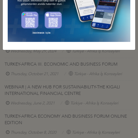
Other Events Related To Business Council
RESILIENT PARTNERS: TÜRKİYE & AFRICA DEEPENING
ECONOMIC RELATIONS FOR INTEGRATION AND MUTUAL
BENEFITS WITH CENTRAL ROLE OF PRIVATE SECTOR
Wednesday, May 29, 2024
Türkiye - Afrika İş Konseyleri
TURKEY-AFRICA III. ECONOMIC AND BUSINESS FORUM
Thursday, October 21, 2021
Türkiye - Afrika İş Konseyleri
WEBINAR | A NEW HUB FOR SUSTAINABILITY-THE KIGALI
INTERNATIONAL FINANCIAL CENTRE
Wednesday, June 2, 2021
Türkiye - Afrika İş Konseyleri
TURKEY-AFRICA ECONOMY AND BUSINESS FORUM ONLINE
EDITION
Thursday, October 8, 2020
Türkiye - Afrika İş Konseyleri