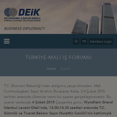
BUSINESS DIPLOMACY
TR
Members Login
TÜRKİYE-MALI İŞ FORUMU
Home
Events
T.C. Ekonomi Bakanlığı’ndan aldığımız yazıya istinaden, Mali
Cumhurbaşkanı Sayın Ibrahim Boubacar Keïta, 2-4 Şubat 2015
tarihleri arasında ülkemize resmi bir ziyaret gerçekleştirecektir. Bu
ziyaret vesilesiyle
4 Şubat 2015
Çarşamba günü,
Wyndham Grand
İstanbul Levent Oteli’nde, 13.00-14.30 saatleri arasında T.C.
Gümrük ve Ticaret Bakanı Sayın Nurettin Canikli’nin katılımıyla