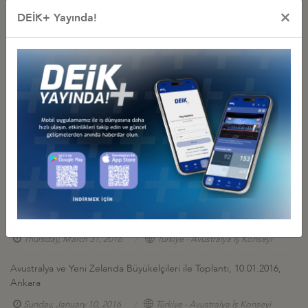
Other Events Related To Business Council
×
DEİK+ Yayında!
STRENGTHENING TURKEY-AUSTRALIA PARTNERSHIP AFTER
COVID-19 CRISIS
Tuesday, August 11, 2020
Türkiye - Avustralya İş Konseyi
Anzak Anma Törenleri, 25.04.2016, Çanakkale
Monday, April 25, 2016
Türkiye - Avustralya İş Konseyi
TAYSAD, Bosch ve DEIK Ortak Değerlendirme Toplantısı, 09.04.
2016
Saturday, April 9, 2016
Türkiye - Avustralya İş Konseyi
Avustralya Büyükelçiliği MIKTA Resepsiyonu, 31.03.2016, Ankara
Thursday, March 31, 2016
Türkiye - Avustralya İş Konseyi
Avustralya ve Yeni Zelanda Büyükelçileri ile Toplantı, 10.01.2016,
Ankara
Sunday, January 10, 2016
Türkiye - Avustralya İş Konseyi