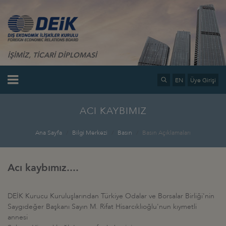
İŞİMİZ, TİCARİ DİPLOMASİ
EN
Üye Girişi
ACI KAYBIMIZ
Ana Sayfa
Bilgi Merkezi
Basın
Basın Açıklamaları
Acı kaybımız....
DEİK Kurucu Kuruluşlarından Türkiye Odalar ve Borsalar Birliği'nin
Saygıdeğer Başkanı Sayın M. Rifat Hisarcıklıoğlu'nun kıymetli
annesi