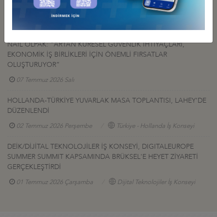
GÜÇLENDİRELİM
07 Temmuz 2026 Salı
Türkiye - ABD İş Konseyi
NAİL OLPAK: “ARTAN KÜRESEL GÜVENLİK İHTİYAÇLARI,
EKONOMİK İŞ BİRLİKLERİ İÇİN ÖNEMLİ FIRSATLAR
OLUŞTURUYOR”
07 Temmuz 2026 Salı
HOLLANDA-TÜRKİYE YUVARLAK MASA TOPLANTISI, LAHEY’DE
DÜZENLENDİ
02 Temmuz 2026 Perşembe
Türkiye - Hollanda İş Konseyi
DEİK/DİJİTAL TEKNOLOJİLER İŞ KONSEYİ, DIGITALEUROPE
SUMMER SUMMIT KAPSAMINDA BRÜKSEL'E HEYET ZİYARETİ
GERÇEKLEŞTİRDİ
01 Temmuz 2026 Çarşamba
Dijital Teknolojiler İş Konseyi