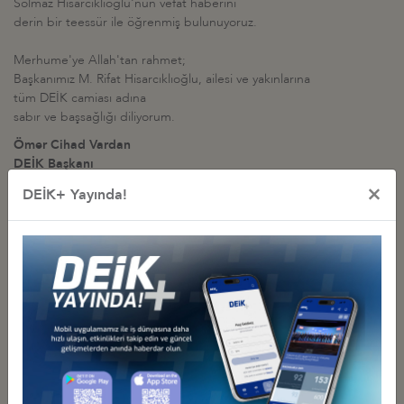
Solmaz Hisarcıklıoğlu'nun vefat haberini
derin bir teessür ile öğrenmiş bulunuyoruz.
Merhume'ye Allah'tan rahmet;
Başkanımız M. Rifat Hisarcıklıoğlu, ailesi ve yakınlarına
tüm DEİK camiası adına
sabır ve başsağlığı diliyorum.
Ömer Cihad Vardan
DEİK Başkanı
×
DEİK+ Yayında!
Diğer Basın Açıklamaları
DEİK BAŞKANI NAİL OLPAK: “EKONOMİK BAĞIMSIZLIK, MİLLİ
EGEMENLİĞİN AYRILMAZ BİR PARÇASI”
14 Temmuz 2026 Salı
TÜRK-AMERİKAN SAVUNMA SANAYİ SEKTÖRLERİNE ÇAĞRI:
KÜRESEL TEDARİKTE "HIZ VE ÖLÇEK" İÇİN İŞ BİRLİĞİNİ