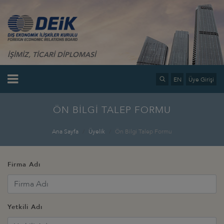
İŞİMİZ, TİCARİ DİPLOMASİ
EN
Üye Girişi
ÖN BİLGİ TALEP FORMU
Ana Sayfa
Üyelik
Ön Bilgi Talep Formu
Firma Adı
Yetkili Adı