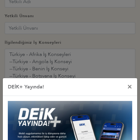
Yetkili Ünvanı
İlgilendiğiniz İş Konseyleri
×
DEİK+ Yayında!
Üye olmak istediğiniz iş konseylerini seçiniz. ("CTRL" tuşuna basılı tutarak çoklu
seçim yapabilirsiniz.)
E-Posta