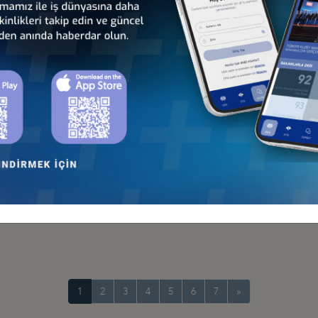
HEYETİ İLE TOPLANTI GERÇEKLEŞTİRDİ
ş Konseyi
VANCING EU–TÜRKIYE DEFENCE COOPERATION
nseyleri
UL’DA GERÇEKLEŞTİRİLDİ
a İş Konseyi
 BULDU
1
2
3
4
5
6
7
»