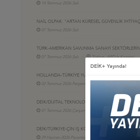
14 Temmuz 2026 Salı
NAİL OLPAK: “ARTAN KÜRESEL GÜVENLİK İHTİYAÇ
07 Temmuz 2026 Salı
TÜRK-AMERİKAN SAVUNMA SANAYİ SEKTÖRLERİNE 
07 Temmuz 2026 Salı
Türkiye - ABD İş Konseyi
DEİK+ Yayında!
HOLLANDA-TÜRKİYE YUVARLAK MASA TOPLANTIS
02 Temmuz 2026 Perşembe
Türkiye - Hollanda İş
DEİK/DİJİTAL TEKNOLOJİLER İŞ KONSEYİ, DIGI
01 Temmuz 2026 Çarşamba
Dijital Teknolojiler İ
DEİK/TÜRKİYE-ÇİN İŞ KONSEYİ, PEKİN’E HEYET Zİ
29 Haziran 2026 Pazartesi
Türkiye - Çin İş Konseyi