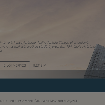
iz ve iş konseylerimizle, faaliyetlerimizi Türkiye ekonomisinin
aya taşımak için aralıksız sürdürüyoruz. Biz, Türk özel sektörünü
z.
BİLGİ MERKEZİ
İLETİŞİM
LIK, MİLLİ EGEMENLİĞİN AYRILMAZ BİR PARÇASI”