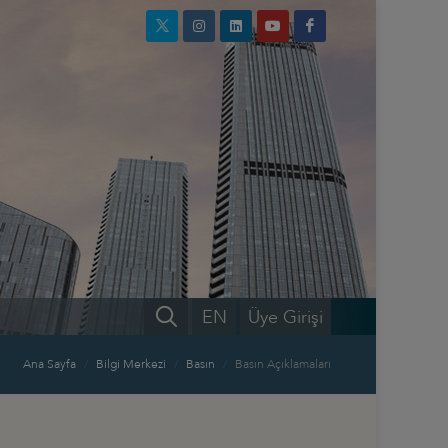
EN
Üye Girişi
Ana Sayfa
Bilgi Merkezi
Basın
Basın Açıklamaları