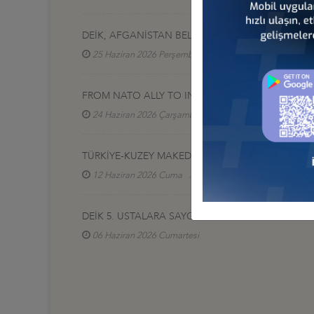
DEİK, AFGANİSTAN BELH VİLAYETİ İŞ İNSANLARI 
25 Haziran 2026 Perşembe
Türkiye - Afganistan İ
FROM NATO ALLY TO INDUSTRIAL PARTNER: AD
24 Haziran 2026 Çarşamba
Türkiye - Avrupa İş Ko
TÜRKİYE-KUZEY MAKEDONYA İŞ FORUMU, İSTANB
12 Haziran 2026 Cuma
Türkiye - Kuzey Makedony
DEİK 5. USTALARA SAYGI ÖDÜLLERİ SAHİPLERİNİ
06 Haziran 2026 Cumartesi