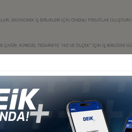
LARI, EKONOMİK İŞ BİRLİKLERİ İÇİN ÖNEMLİ FIRSATLAR OLUŞTUR
ÇAĞRI: KÜRESEL TEDARİKTE "HIZ VE ÖLÇEK" İÇİN İŞ BİRLİĞİNİ G
I, LAHEY’DE DÜZENLENDİ
 Konseyi
TALEUROPE SUMMER SUMMIT KAPSAMINDA BRÜKSEL'E HEYET ZİYARET
ş Konseyi
YARETİ GERÇEKLEŞTİRDİ