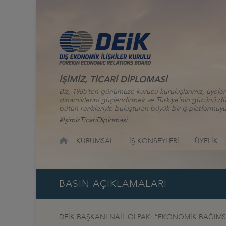
İŞİMİZ, TİCARİ DİPLOMASİ
Biz, 1985’ten günümüze kurucu kuruluşlarımız, üyelerim
dinamiklerini güçlendirmek ve Türkiye’nin gücünü düny
bütün renkleriyle buluşturan büyük bir iş platformuyu
#İşimizTicariDiplomasi
KURUMSAL
İŞ KONSEYLERİ
ÜYELİK
BASIN AÇIKLAMALARI
DEİK BAŞKANI NAİL OLPAK: “EKONOMİK BAĞIMSIZ