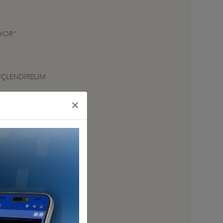
UYOR”
ÜÇLENDİRELİM
×
İ GERÇEKLEŞTİRDİ