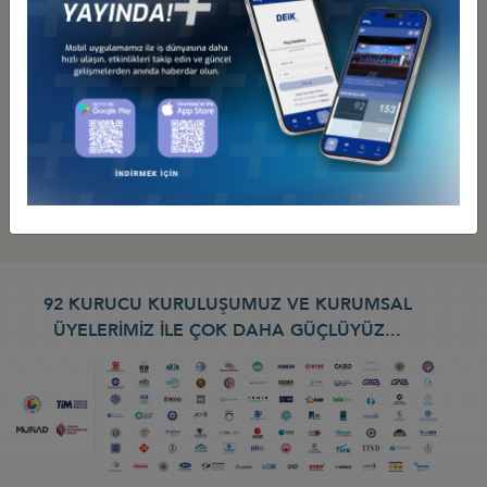
92 KURUCU KURULUŞUMUZ VE KURUMSAL
ÜYELERİMİZ İLE ÇOK DAHA GÜÇLÜYÜZ...