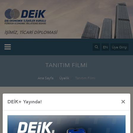
İŞİMİZ, TİCARİ DİPLOMASİ
EN
Üye Girişi
TANITIM FİLMİ
Ana Sayfa
Üyelik
Tanıtım Filmi
×
DEİK+ Yayında!