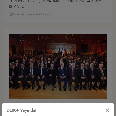
TÜRKİYE-SURİYE İŞ VE YATIRIM FORUMU, 7 NİSAN 2026,
İSTANBUL
Türkiye - Suriye İş Konseyi
7. TÜRKİYE-AZERBAYCAN-GÜRCİSTAN İŞ FORUMU, 26
×
DEİK+ Yayında!
ŞUBAT 2026, TSINANDALI-GÜRCİSTAN