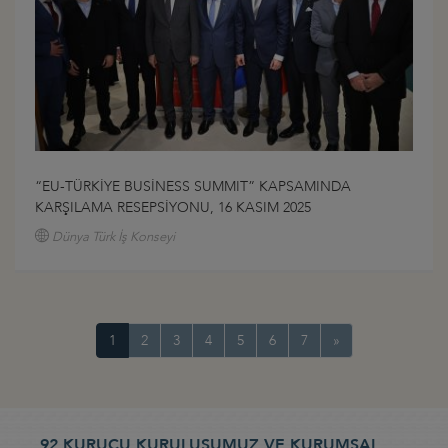
“EU-TÜRKİYE BUSİNESS SUMMIT” KAPSAMINDA
KARŞILAMA RESEPSİYONU, 16 KASIM 2025
Dünya Türk İş Konseyi
1
2
3
4
5
6
7
»
92 KURUCU KURULUŞUMUZ VE KURUMSAL