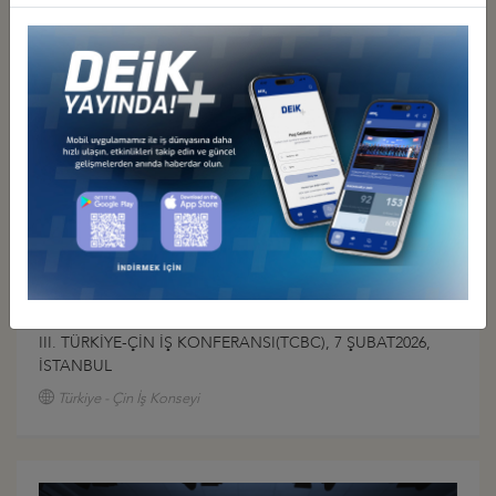
Türkiye - Avrasya İş Konseyleri
III. TÜRKİYE-ÇİN İŞ KONFERANSI(TCBC), 7 ŞUBAT2026,
İSTANBUL
Türkiye - Çin İş Konseyi