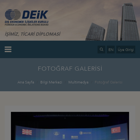
İŞİMİZ, TİCARİ DİPLOMASİ
EN
Üye Girişi
FOTOĞRAF GALERİSİ
Ana Sayfa
Bilgi Merkezi
Multimedya
Fotoğraf Galerisi