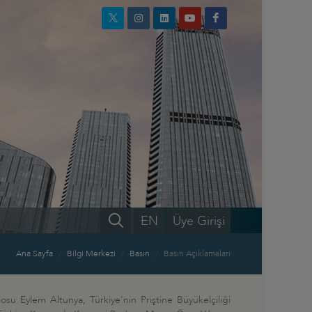
EN
Üye Girişi
Ana Sayfa
Bilgi Merkezi
Basın
Basın Açıklamaları
osu Eylem Altunya, Türkiye'nin Priştine Büyükelçiliği