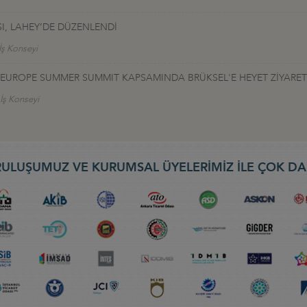
I, LAHEY’DE DÜZENLENDİ
İş Konseyi
TALEUROPE SUMMER SUMMIT KAPSAMINDA BRÜKSEL'E HEYET ZİYARET
 İş Konseyi
ULUŞUMUZ VE KURUMSAL ÜYELERİMİZ İLE ÇOK DA