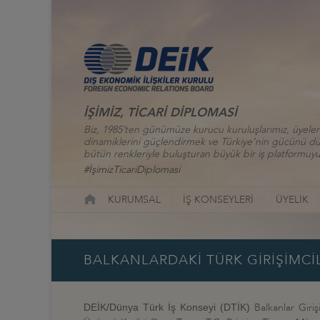
İŞİMİZ, TİCARİ DİPLOMASİ
Biz, 1985’ten günümüze kurucu kuruluşlarımız, üyelerim
dinamiklerini güçlendirmek ve Türkiye’nin gücünü düny
bütün renkleriyle buluşturan büyük bir iş platformuyu
#İşimizTicariDiplomasi
KURUMSAL
İŞ KONSEYLERİ
ÜYELİK
BALKANLARDAKİ TÜRK GİRİŞİMCİ
Balkanlar Giri
DEİK/Dünya Türk İş Konseyi (DTİK)