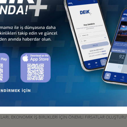
i
ise,
Kosova ile Türkiye arasındaki tarihi ve kültürel bağların yıllar boyu s
Süsli, "
Birkaç hafta önce iki ülke arasında Serbest Ticaret Anlaşmasının
nin genişleyeceğine de inanıyorum" dedi.
 arasında imzalanan Serbest Ticaret Anlaşması'nın getirilerinin günde
zenlendi.
LIK, MİLLİ EGEMENLİĞİN AYRILMAZ BİR PARÇASI”
ÇAĞRI: KÜRESEL TEDARİKTE "HIZ VE ÖLÇEK" İÇİN İŞ BİRLİĞİNİ G
LARI, EKONOMİK İŞ BİRLİKLERİ İÇİN ÖNEMLİ FIRSATLAR OLUŞTUR