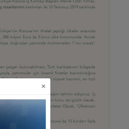
Türkiye-Kosova İş Konseyi Başkanı Merve Özer Yılmaz,
katılımları ile 10 Temmuz 2019 tarihinde
ş insanlarının
kiye'nin Kosova'nın ithalat yaptığı ülkeler arasında
iye, 388 milyon Euro ile 3'üncü ülke konumunda. Ancak
Türkiye doğrudan yatırımda muhtemelen 1'inci sırada"
len çalışan bulunabilmesi, Türk bankalarının bölgede
yla, yatırımcılar için önemli fırsatlar barındırdığına
lin, ülkelerimiz arasındaki ticaret hacmini, en hızlı
×
emenin olumlu anlamda süreceğini tahmin ediyoruz. İç
daha fazla odaklanacağımız bir konu da işsizlik olacak.
minin yıl dönümü olduğunu hatırlatan Olpak, "Ülkemizin
t vermedi" dedi.
elirterek, Türk firmalarının Kosova'da 10 binden fazla