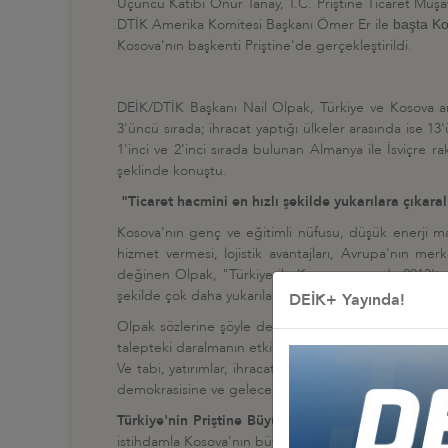
Üçüncü Katibi Onur Tanay, T.C. Priştine
Ticaret Müşav
DTİK Amerika Komitesi Başkanı Ömer Er ile
başta Ko
Kosova'nın başkenti Priştine'de gerçekleştirildi.
DEİK/DTİK Başkanı Nail Olpak, Türkiye ve Kosova ara
3'üncü sırada; ihracat yaptığı ülkeler arasında ise 
1'inci ve 2'inci sırada bulunan Almanya ile İsviçre
şeklinde konuştu.
"Ticaret hacmini en hızlı şekilde yukarılara çıkara
Kosova'nın genç ve eğitimli nüfusu, düşük enerji ma
hizmet vermesi, lojistik avantajları, Avrupa'nın merk
değinen Olpak, "Türkiye ile Kosova arasında 2013'te 
şekilde çok daha yukarılara çıkaralım" dedi.
DEİK+ Yayında!
Olpak sözlerine şöyle devam etti: "Enflasyon rakaml
talepteki daralmanın etkisiyle de olsa, cari fazla ver
Ve tabi, yatırımlar, ihracat, bizim ifademizle, Dış E
demokrasisine ve geleceğine kast eden FETÖ darbe giri
Türkiye'nin Priştine Büyükelçiliği Üçüncü Katibi 
istihdamla Kosova'nın büyük problemlerinin başında g