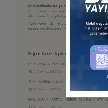
DTİK Balkanlar Bölge Komitesi Başkanı
Ömer Süsl
ile her zaman ticari bağlantının da olduğunu söyledi. 
olarak daha fazla iş birliği yapacağımıza ve iş hacmi
Açılış konuşmalarının ardından, Türkiye ile Kosova
insanlarının deneyimlerinin paylaşıldığı oturumlar dü
Diğer Basın Açıklamaları
DEİK BAŞKANI NAİL OLPAK: “EKONOMİK BAĞIMSIZ
14 Temmuz 2026 Salı
TÜRK-AMERİKAN SAVUNMA SANAYİ SEKTÖRLERİNE 
07 Temmuz 2026 Salı
Türkiye - ABD İş Konseyi
NAİL OLPAK: “ARTAN KÜRESEL GÜVENLİK İHTİYAÇ
07 Temmuz 2026 Salı