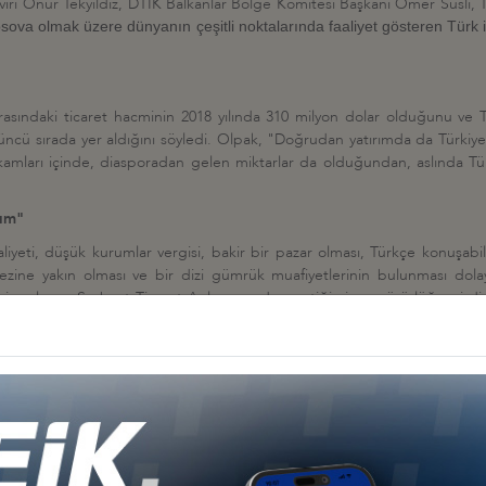
iri Onur Tekyıldız,
DTİK Balkanlar Bölge Komitesi Başkanı Ömer Süsli, 
sova olmak üzere dünyanın çeşitli noktalarında faaliyet gösteren Türk i
sındaki ticaret hacminin 2018 yılında 310 milyon dolar olduğunu ve Tür
13'üncü sırada yer aldığını söyledi. Olpak, "Doğrudan yatırımda da Türk
 rakamları içinde, diasporadan gelen miktarlar da olduğundan, aslında 
lım"
liyeti, düşük kurumlar vergisi, bakir bir pazar olması, Türkçe konuşabi
ezine yakın olması ve bir dizi gümrük muafiyetlerinin bulunması dolayısı
imzalanan Serbest Ticaret Anlaşması da geçtiğimiz ay yürürlüğe girdi. Ge
arında ve faiz oranlarında önemli bir gerileme gözlemliyor ve bu geril
ir bir noktaya ulaştık. Daha makul büyümelere razı olacağımız bu süreçte, 
konomik İlişkilerin Tümü, Ticari Diplomasi." 15 Temmuz hain darbe girişi
şiminin üzerinden 3 yıl geçti. Çok şükür, birlikteliğimiz hainlere fırsa
Onur Tanay,
Kosova'daki Türk yatırımlarınınm 350 milyon doları aştığını b
elen işsizlik sorununun çözülmesine katkı sağladığını söyledi.