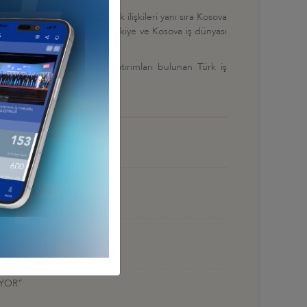
üren göçlerle oluşan akrabalık ilişkileri yanı sıra Kosova
 da imzalanmış olmasıyla Türkiye ve Kosova iş dünyası
me geldiği ve Kosova'da yatırımları bulunan Türk iş
ÜÇLENDİRELİM
UYOR”