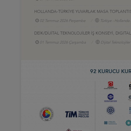
HOLLANDA-TÜRKİYE YUVARLAK MASA TOPLANTIS
02 Temmuz 2026 Perşembe
Türkiye - Hollanda 
DEİK/DİJİTAL TEKNOLOJİLER İŞ KONSEYİ, DIGI
01 Temmuz 2026 Çarşamba
Dijital Teknolojiler
92 KURUCU KUR