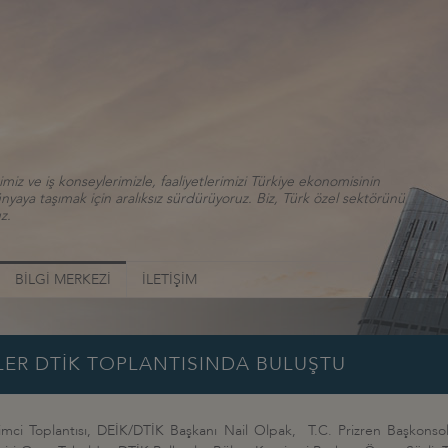
iz ve iş konseylerimizle, faaliyetlerimizi Türkiye ekonomisinin
aya taşımak için aralıksız sürdürüyoruz. Biz, Türk özel sektörünü
z.
BİLGİ MERKEZİ
İLETİŞİM
LER DTİK TOPLANTISINDA BULUŞTU
şimci Toplantısı, DEİK/DTİK Başkanı Nail Olpak, T.C. Prizren Başkonsol