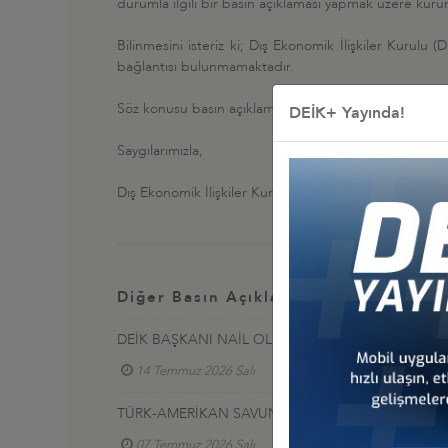
durumla ilgili bir basın açıklaması yapmak üzere ku
Bilinmesini isteriz ki; Dış Ekonomik İlişkiler Kurulu 
bağlantısı bulunmamaktadır.
Söz konusu basın açıklamasının muhatabı olmadığımızı
DEİK+ Yayında!
Saygılarımızla,
Dış Ekonomik İlişkiler Kurulu
Diğer Basın Açıklamaları
DEİK BAŞKANI NAİL OLPAK: “EKONOMİK BAĞIMSIZ
14 Temmuz 2026 Salı
TÜRK-AMERİKAN SAVUNMA SANAYİ SEKTÖRLERİNE 
07 Temmuz 2026 Salı
Türkiye - ABD İş Konseyi