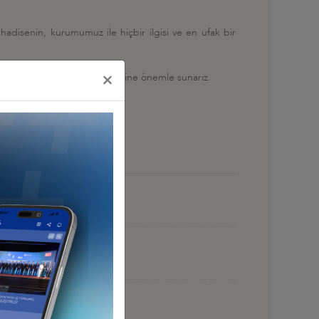
u hadisenin, kurumumuz ile hiçbir ilgisi ve en ufak bir
×
ıklamayı kamuoyunun bilgilerine önemle sunarız.
ÜÇLENDİRELİM