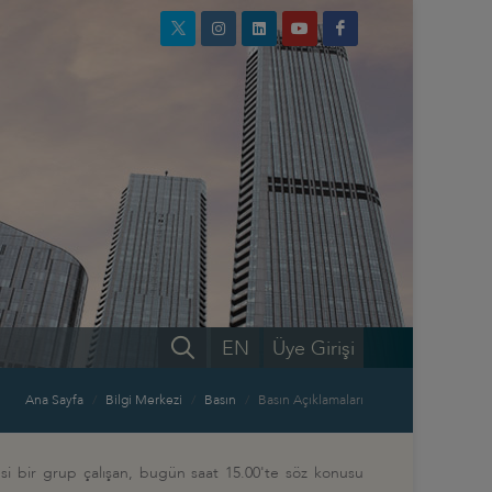
EN
Üye Girişi
Ana Sayfa
Bilgi Merkezi
Basın
Basın Açıklamaları
si bir grup çalışan, bugün saat 15.00'te söz konusu