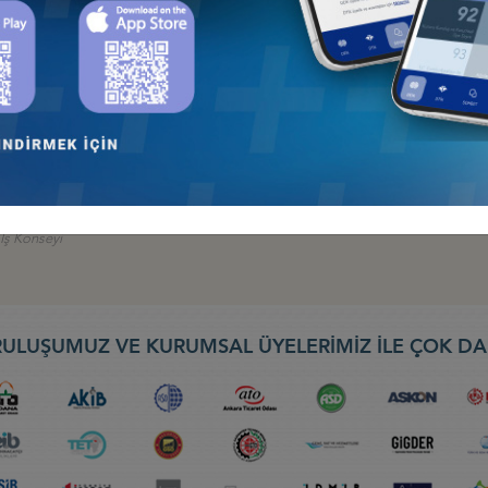
LARI, EKONOMİK İŞ BİRLİKLERİ İÇİN ÖNEMLİ FIRSATLAR OLUŞTUR
I, LAHEY’DE DÜZENLENDİ
İş Konseyi
TALEUROPE SUMMER SUMMIT KAPSAMINDA BRÜKSEL'E HEYET ZİYARET
 İş Konseyi
ULUŞUMUZ VE KURUMSAL ÜYELERİMİZ İLE ÇOK DA