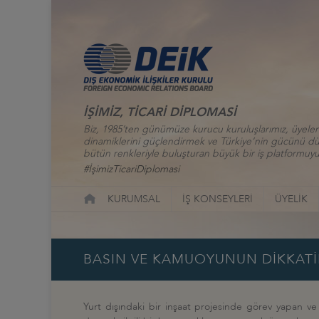
İŞİMİZ, TİCARİ DİPLOMASİ
Biz, 1985’ten günümüze kurucu kuruluşlarımız, üyelerim
dinamiklerini güçlendirmek ve Türkiye’nin gücünü düny
bütün renkleriyle buluşturan büyük bir iş platformuyu
#İşimizTicariDiplomasi
KURUMSAL
İŞ KONSEYLERİ
ÜYELİK
BASIN VE KAMUOYUNUN DİKKAT
Yurt dışındaki bir inşaat projesinde görev yapan v