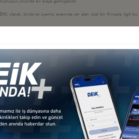
rumumuzun önünde bir araya gelmişlerdir.
(DEİK) olarak, binlerce üyemiz arasında yer alan özel bir firmayla ilgili b
 belirtir ve yanlış anlaşılmalara meydan vermemek için yaptığımız bu aç
LIK, MİLLİ EGEMENLİĞİN AYRILMAZ BİR PARÇASI”
ÇAĞRI: KÜRESEL TEDARİKTE "HIZ VE ÖLÇEK" İÇİN İŞ BİRLİĞİNİ G