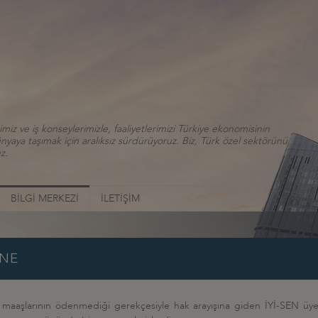
iz ve iş konseylerimizle, faaliyetlerimizi Türkiye ekonomisinin
aya taşımak için aralıksız sürdürüyoruz. Biz, Türk özel sektörünü
z.
BİLGİ MERKEZİ
İLETİŞİM
İNE
e maaşlarının ödenmediği gerekçesiyle hak arayışına giden İYİ-SEN üye