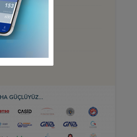
UYOR”
İ GERÇEKLEŞTİRDİ
HA GÜÇLÜYÜZ...