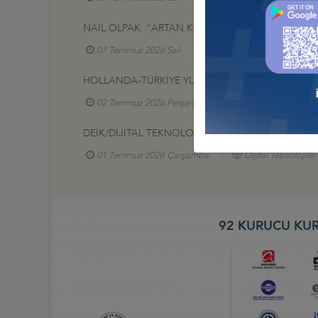
NAİL OLPAK: “ARTAN KÜRESEL GÜVENLİK İHTİYAÇ
07 Temmuz 2026 Salı
HOLLANDA-TÜRKİYE YUVARLAK MASA TOPLANTIS
02 Temmuz 2026 Perşembe
Türkiye - Hollanda 
DEİK/DİJİTAL TEKNOLOJİLER İŞ KONSEYİ, DIGI
01 Temmuz 2026 Çarşamba
Dijital Teknolojiler
92 KURUCU KUR