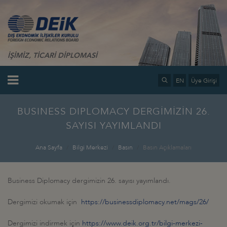
İŞİMİZ, TİCARİ DİPLOMASİ
EN
Üye Girişi
BUSINESS DIPLOMACY DERGİMİZİN 26.
SAYISI YAYIMLANDI
Ana Sayfa
Bilgi Merkezi
Basın
Basın Açıklamaları
Business Diplomacy dergimizin 26. sayısı yayımlandı.
Dergimizi okumak için
https://businessdiplomacy.net/mags/26/
Dergimizi indirmek için
https://www.deik.org.tr/bilgi-merkezi-