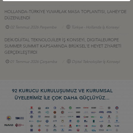
HOLLANDA-TÜRKİYE YUVARLAK MASA TOPLANTISI, LAHEY’DE
DÜZENLENDİ
02 Temmuz 2026 Perşembe
Türkiye - Hollanda İş Konseyi
DEİK/DİJİTAL TEKNOLOJİLER İŞ KONSEYİ, DIGITALEUROPE
SUMMER SUMMIT KAPSAMINDA BRÜKSEL'E HEYET ZİYARETİ
GERÇEKLEŞTİRDİ
01 Temmuz 2026 Çarşamba
Dijital Teknolojiler İş Konseyi
92 KURUCU KURULUŞUMUZ VE KURUMSAL
ÜYELERİMİZ İLE ÇOK DAHA GÜÇLÜYÜZ...