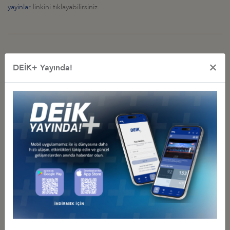
yayinlar
linkini tıklayabilirsiniz.
Diğer Basın Açıklamaları
×
DEİK+ Yayında!
DEİK BAŞKANI NAİL OLPAK: “EKONOMİK BAĞIMSIZLIK, MİLLİ
EGEMENLİĞİN AYRILMAZ BİR PARÇASI”
14 Temmuz 2026 Salı
TÜRK-AMERİKAN SAVUNMA SANAYİ SEKTÖRLERİNE ÇAĞRI:
KÜRESEL TEDARİKTE "HIZ VE ÖLÇEK" İÇİN İŞ BİRLİĞİNİ
GÜÇLENDİRELİM
07 Temmuz 2026 Salı
Türkiye - ABD İş Konseyi
NAİL OLPAK: “ARTAN KÜRESEL GÜVENLİK İHTİYAÇLARI,
EKONOMİK İŞ BİRLİKLERİ İÇİN ÖNEMLİ FIRSATLAR
OLUŞTURUYOR”
07 Temmuz 2026 Salı