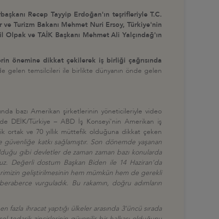
aşkanı Recep Tayyip Erdoğan'ın teşrifleriyle T.C.
ür ve Turizm Bakanı Mehmet Nuri Ersoy, Türkiye'nin
ail Olpak ve TAİK Başkanı Mehmet Ali Yalçındağ'ın
rin önemine dikkat çekilerek iş birliği çağrısında
de gelen temsilcileri ile birlikte dünyanın önde gelen
yında bazı Amerikan şirketlerinin yöneticileriyle video
 kez de DEİK/Türkiye – ABD İş Konseyi'nin Amerikan iş
jik ortak ve 70 yıllık müttefik olduğuna dikkat çeken
a ve güvenliğe katkı sağlamıştır. Son dönemde yaşanan
rde olduğu gibi devletler de zaman zaman bazı konularda
ıyoruz. Değerli dostum Başkan Biden ile 14 Haziran'da
lerimizin geliştirilmesinin hem mümkün hem de gerekli
zı beraberce vurguladık. Bu rakamın, doğru adımların
en fazla ihracat yaptığı ülkeler arasında 3'üncü sırada
l tedarik zincirlerinin güvenilir bir halkası olduğunu