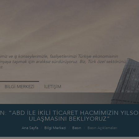
iz ve iş konseylerimizle, faaliyetlerimizi Türkiye ekonomisinin
aya taşımak için aralıksız sürdürüyoruz. Biz, Türk özel sektörünü
z.
BİLGİ MERKEZİ
İLETİŞİM
 “ABD İLE İKİLİ TİCARET HACMİMİZİN YILS
ULAŞMASINI BEKLİYORUZ”
Ana Sayfa
Bilgi Merkezi
Basın
Basın Açıklamaları