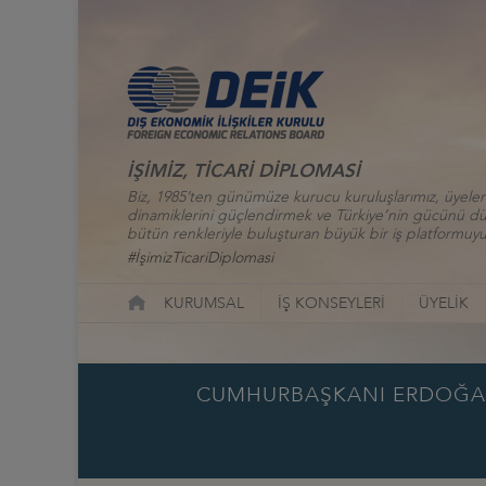
İŞİMİZ, TİCARİ DİPLOMASİ
Biz, 1985’ten günümüze kurucu kuruluşlarımız, üyelerim
dinamiklerini güçlendirmek ve Türkiye’nin gücünü düny
bütün renkleriyle buluşturan büyük bir iş platformuyu
#İşimizTicariDiplomasi
KURUMSAL
İŞ KONSEYLERİ
ÜYELİK
CUMHURBAŞKANI ERDOĞAN: