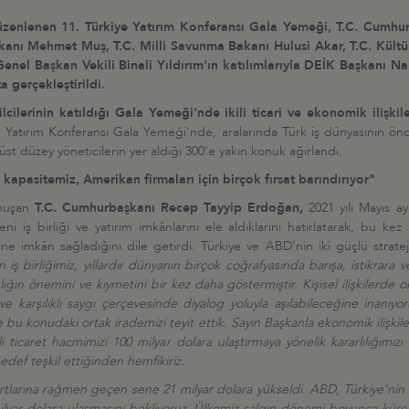
zenlenen 11. Türkiye Yatırım Konferansı Gala Yemeği, T.C. Cumhurb
akanı Mehmet Muş, T.C. Milli Savunma Bakanı Hulusi Akar, T.C. Kült
enel Başkan Vekili Binali Yıldırım'ın katılımlarıyla DEİK Başkanı N
 gerçekleştirildi.
ilerinin katıldığı Gala Yemeği'nde ikili ticari ve ekonomik ilişkile
iye Yatırım Konferansı Gala Yemeği'nde, aralarında Türk iş dünyasının ön
i üst düzey yöneticilerin yer aldığı 300'e yakın konuk ağırlandı.
pasitemiz, Amerikan firmaları için birçok fırsat barındırıyor"
onuşan
T.C. Cumhurbaşkanı Recep Tayyip Erdoğan,
2021 yılı Mayıs a
eni iş birliği ve yatırım imkânlarını ele aldıklarını hatırlatarak, bu
rine imkân sağladığını dile getirdi. Türkiye ve ABD'nin iki güçlü strate
ş birliğimiz, yıllardır dünyanın birçok coğrafyasında barışa, istikrar
taklığın önemini ve kıymetini bir kez daha göstermiştir. Kişisel ilişkile
ma ve karşılıklı saygı çerçevesinde diyalog yoluyla aşılabileceğine inan
u konudaki ortak irademizi teyit ettik. Sayın Başkanla ekonomik ilişki
 ticaret hacmimizi 100 milyar dolara ulaştırmaya yönelik kararlılığımı
hedef teşkil ettiğinden hemfikiriz.
şartlarına rağmen geçen sene 21 milyar dolara yükseldi. ABD, Türkiye'nin 
 milyar dolara ulaşmasını bekliyoruz. Ülkemiz salgın dönemi boyunca kürese