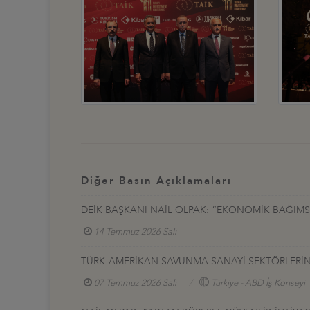
Diğer Basın Açıklamaları
DEİK BAŞKANI NAİL OLPAK: “EKONOMİK BAĞIMSIZ
14 Temmuz 2026 Salı
TÜRK-AMERİKAN SAVUNMA SANAYİ SEKTÖRLERİNE 
07 Temmuz 2026 Salı
Türkiye - ABD İş Konseyi