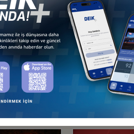
esareti ortada, başarısı ortada… İstiyoruz ki, Amerikalı dostlarımız d
ehmet Ali Yalçındağ,
Covid-19 salgını önlemleri sebebiyle iki senedir
Tayyip Erdoğan'ın katılımlarıyla gerçekleştirilebilmesinden duyduğu 
la ayrılmadığına dikkat çeken Yalçındağ,
"İki ülke arasındaki ekon
ın önünü açmaya gayret ettik. Küresel salgın sebebiyle tedarik z
yı bekleyen alanlara katkı sunmayı görev edindik"
dedi.
ndaki ticaret hacminin potansiyelini yansıtmadığına değinen Yalçında
çin proaktif davranıyor, başarı odaklı projeler üretiyoruz. Sadece 
edi. Savunma sanayii ve teknoloji alanında yapılan yatırımlara da di
uz ki, Amerikalı dostlarımız da bu başarıya ortak olsunlar. Daha bü
mizi türkülerimizle dünya çapında temsil eden ve Anadolu toprakla
B Holding, THY ve Kibar Holding platin sponsor; Halkbank, Hepsibura
ic Petroleum ve Yemeksepeti ise gümüş sponsor oldu.