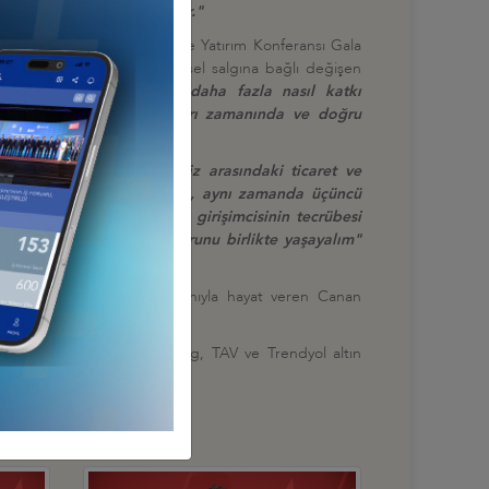
a bu başarıya ortak olsunlar."
 organize edilemeyen Türkiye Yatırım Konferansı Gala
mutluluğu ifade etti. Küresel salgına bağlı değişen
omik ve ticari ilişkilere daha fazla nasıl katkı
incirindeki büyük kırılmaları zamanında ve doğru
ğ,
"TAİK olarak, ülkelerimiz arasındaki ticaret ve
ticaret ve yatırımların değil, aynı zamanda üçüncü
kkat çeken Yalçındağ,
"Türk girişimcisinin tecrübesi
yük başarıların haklı gururunu birlikte yaşayalım"
rından gelen ezgilere kemanıyla hayat veren Canan
da, IC İçtaş, Limak Holding, TAV ve Trendyol altın