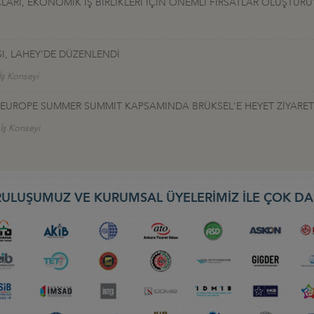
LARI, EKONOMİK İŞ BİRLİKLERİ İÇİN ÖNEMLİ FIRSATLAR OLUŞTUR
I, LAHEY’DE DÜZENLENDİ
İş Konseyi
TALEUROPE SUMMER SUMMIT KAPSAMINDA BRÜKSEL'E HEYET ZİYARET
 İş Konseyi
ULUŞUMUZ VE KURUMSAL ÜYELERİMİZ İLE ÇOK DA