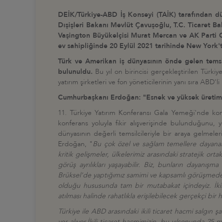
DEİK/Türkiye-ABD İş Konseyi (TAİK) tarafından dü
Dışişleri Bakanı Mevlüt Çavuşoğlu, T.C. Ticaret B
Vaşington Büyükelçisi Murat Mercan ve AK Parti G
ev sahipliğinde 20 Eylül 2021 tarihinde New York'ta
Türk ve Amerikan iş dünyasının önde gelen temsilc
bulunuldu.
Bu yıl on birincisi gerçekleştirilen Türk
yatırım şirketleri ve fon yöneticilerinin yanı sıra ABD'l
Cumhurbaşkanı Erdoğan: "Esnek ve yüksek üretim ka
11. Türkiye Yatırım Konferansı Gala Yemeği'nde k
konferans yoluyla fikir alışverişinde bulunduğunu, y
dünyasının değerli temsilcileriyle bir araya gelmele
Erdoğan, "
Bu çok özel ve sağlam temellere dayanan i
kritik gelişmeler, ülkelerimiz arasındaki stratejik or
görüş ayrılıkları yaşayabilir. Biz, bunların dayanış
Brüksel'de yaptığımız samimi ve kapsamlı görüşmede b
olduğu hususunda tam bir mutabakat içindeyiz. İkili
atılması halinde rahatlıkla erişilebilecek gerçekçi bir 
Türkiye ile ABD arasındaki ikili ticaret hacmi salgın 
yer alıyor.İkili ticaret hacmimizin, bu yılsonunda 25