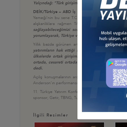
Yalçındağ: "Türk girişimcisinin tecrübesi ortada, c
DEİK/Türkiye – ABD İş Konseyi (TAİK) Başkanı M
Yemeği'nin bu sene T.C. Cumhurbaşkanı Sayın Recep 
alışkanlıklara rağmen TAİK'in önceliklerinden as
sağlayabileceğimizi sorgulayarak yeni fırsatlar
yorumlayarak, Türkiye ve ABD arasında olgunlaşma
Yıllık bazda görünen artışa rağmen iki ülke arası
yatırımların hak ettiği seviyelere ulaşabilmesi i
ülkelerde ortak girişimlerin de önünü açıyoruz"
d
ortada, cesareti ortada, başarısı ortada… İstiyor
dedi.
Açılış konuşmalarının ardından Gala Yemeği, ülke
Anderson'ın performansı ile devam etti.
11. Türkiye Yatırım Konferansı Gala Yemeği'ne; TE
sponsor; Getir, TBNG, Turkcell, TUSAŞ, Transatlant
İlgili Resimler