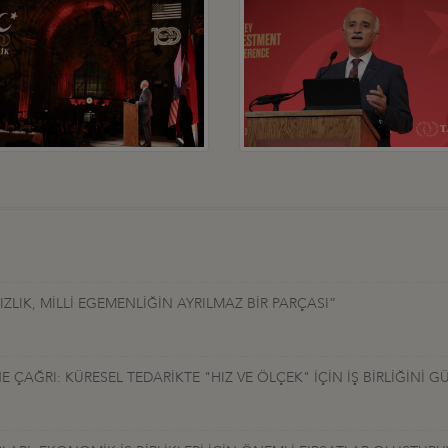
LIK, MİLLİ EGEMENLİĞİN AYRILMAZ BİR PARÇASI”
ÇAĞRI: KÜRESEL TEDARİKTE "HIZ VE ÖLÇEK" İÇİN İŞ BİRLİĞİNİ G