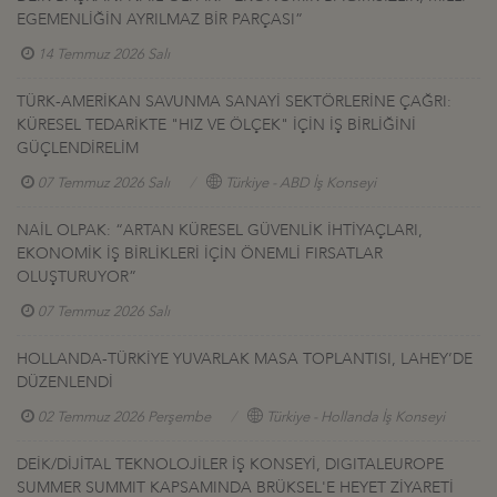
EGEMENLİĞİN AYRILMAZ BİR PARÇASI”
14 Temmuz 2026 Salı
TÜRK-AMERİKAN SAVUNMA SANAYİ SEKTÖRLERİNE ÇAĞRI:
KÜRESEL TEDARİKTE "HIZ VE ÖLÇEK" İÇİN İŞ BİRLİĞİNİ
GÜÇLENDİRELİM
07 Temmuz 2026 Salı
Türkiye - ABD İş Konseyi
NAİL OLPAK: “ARTAN KÜRESEL GÜVENLİK İHTİYAÇLARI,
EKONOMİK İŞ BİRLİKLERİ İÇİN ÖNEMLİ FIRSATLAR
OLUŞTURUYOR”
07 Temmuz 2026 Salı
HOLLANDA-TÜRKİYE YUVARLAK MASA TOPLANTISI, LAHEY’DE
DÜZENLENDİ
02 Temmuz 2026 Perşembe
Türkiye - Hollanda İş Konseyi
DEİK/DİJİTAL TEKNOLOJİLER İŞ KONSEYİ, DIGITALEUROPE
SUMMER SUMMIT KAPSAMINDA BRÜKSEL'E HEYET ZİYARETİ