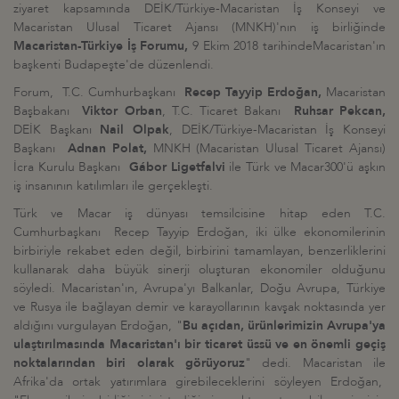
ziyaret kapsamında DEİK/Türkiye-Macaristan İş Konseyi ve
Macaristan Ulusal Ticaret Ajansı (MNKH)'nın iş birliğinde
Macaristan-Türkiye İş Forumu,
9 Ekim 2018 tarihindeMacaristan'ın
başkenti Budapeşte'de düzenlendi.
Forum, T.C. Cumhurbaşkanı
Recep Tayyip Erdoğan,
Macaristan
Başbakanı
Viktor Orban
, T.C. Ticaret Bakanı
Ruhsar Pekcan,
DEİK Başkanı
Nail Olpak
, DEİK/Türkiye-Macaristan İş Konseyi
Başkanı
Adnan Polat,
MNKH (Macaristan Ulusal Ticaret Ajansı)
İcra Kurulu Başkanı
Gábor Ligetfalvi
ile Türk ve Macar300'ü aşkın
iş insanının katılımları ile gerçekleşti.
Türk ve Macar iş dünyası temsilcisine hitap eden T.C.
Cumhurbaşkanı Recep Tayyip Erdoğan, iki ülke ekonomilerinin
birbiriyle rekabet eden değil, birbirini tamamlayan, benzerliklerini
kullanarak daha büyük sinerji oluşturan ekonomiler olduğunu
söyledi. Macaristan'ın, Avrupa'yı Balkanlar, Doğu Avrupa, Türkiye
ve Rusya ile bağlayan demir ve karayollarının kavşak noktasında yer
aldığını vurgulayan Erdoğan, "
Bu açıdan, ürünlerimizin Avrupa'ya
ulaştırılmasında Macaristan'ı bir ticaret üssü ve en önemli geçiş
noktalarından biri olarak görüyoruz
" dedi. Macaristan ile
Afrika'da ortak yatırımlara girebileceklerini söyleyen Erdoğan,