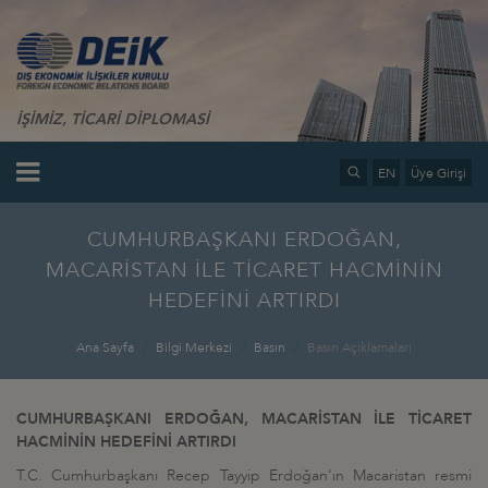
İŞİMİZ, TİCARİ DİPLOMASİ
EN
Üye Girişi
CUMHURBAŞKANI ERDOĞAN,
MACARİSTAN İLE TİCARET HACMİNİN
HEDEFİNİ ARTIRDI
Ana Sayfa
Bilgi Merkezi
Basın
Basın Açıklamaları
CUMHURBAŞKANI ERDOĞAN, MACARİSTAN İLE TİCARET
HACMİNİN HEDEFİNİ ARTIRDI
T.C. Cumhurbaşkanı Recep Tayyip Erdoğan'ın Macaristan resmi