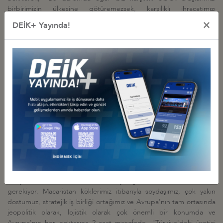
birbirimizin ülkesine götüremezsek, karşılıklı ihracatımızı
artırmaktan söz edemeyiz" dedi. İş insanlarının karşılıklı ticareti
×
DEİK+ Yayında!
geliştirme konusunda çalışmalar yaptıklarını belirten Olpak, mevcut
ticari ilişkilerde ikili geçiş belgeleri konusunda sorun yaşandığına
işaret ederek, "Bir sorunumuz var. O da ikili geçiş belgeleri, yani
Macar tırlarının Türkiye'ye veya Türk tırlarının Macaristan'a mal
getirmeleri durumunda bu belgeler geçen yıla oranla yüzde 60
düşürüldü. Bu durumda eğer biz karşılıklı olarak araçlarımızı
birbirimizin ülkesine götüremezsek, karşılıklı ihracatımızı
artırmaktan söz edemeyiz. Elbette hızlı ve adil bir çözümü arzu
ediyoruz" dedi.
DEİK/Türkiye-Macaristan İş Konseyi Başkanı Adnan
Polat,
"Avrupa'da ticaret yapmak isteyen, özellikle ihracat yapmak
isteyen Türk üreticilerin Macaristan'ı bir üs olarak kullanmaları
gerekir" dedi. Türkiye-Macaristan ticari iş birliğini geliştirmek için
uzun zamandan beri çaba gösterdiğini belirten Polat, "Bizim iş
dünyası olarak bizim daha neticeye gidecek adımlar atmamız
gerekiyor. Macaristan köklerimiz itibarıyla soydaşımız, çok yakın
dostumuz, stratejik iş birliği ortağımız ve Avrupa'nın tam ortasında
jeopolitik olarak, lojistik olarak çok önemli bir konumda ve
Avrupa'nın her noktasına 2 saat mesafede. "Türkiye'deki üretici