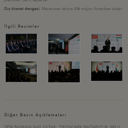
Dış ticaret dengesi
: Macaristan lehine 436 milyon Amerikan doları
İlgili Resimler
Diğer Basın Açıklamaları
DEİK BAŞKANI NAİL OLPAK: “EKONOMİK BAĞIMSIZLIK, MİLLİ