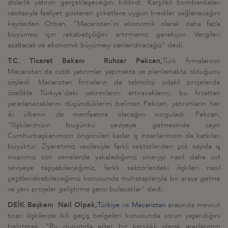
dolarlık yatırım gerçekleşeceğini bildirdi. Karşılıklı Eximbankaları
vasıtasıyla faaliyet gösteren şirketlere uygun krediler sağlanacağını
kaydeden Orban, "Macaristan'ın ekonomik olarak daha fazla
büyümesi için rekabetçiliğini artırmamız gerekiyor. Vergileri
azaltacak ve ekonomik büyümeyi canlandıracağız" dedi.
T.C. Ticaret Bakanı Ruhsar Pekcan,
Türk firmalarının
Macaristan'da ciddi yatırımlar yapmakta ve planlamakta olduğunu
söyledi. Macaristan firmaların da teknoloji odaklı projelerde
özellikle Türkiye'deki yatırımlarını artıracaklarını, bu fırsattan
yararlanacaklarını düşündüklerini belirten Pekcan, yatırımların her
iki ülkenin de menfaatine olacağını vurguladı. Pekcan,
"İlişkilerimizin bugünkü seviyeye gelmesinde sayın
Cumhurbaşkanımızın öngörüleri kadar iş insanlarımızın da katkıları
büyüktür. Ziyaretimiz vesilesiyle farklı sektörlerden çok sayıda iş
insanımız son senelerde yakaladığımız sinerjiyi nasıl daha üst
seviyeye taşıyabileceğimiz, farklı sektörlerdeki ilişkileri nasıl
çeşitlendirebileceğimiz konusunda muhataplarıyla bir araya gelme
ve yeni projeler geliştirme şansı bulacaklar" dedi.
DEİK Başkanı Nail Olpak,
Türkiye
ve
Macaristan
arasında mevcut
ticari ilişkilerde ikili geçiş belgeleri konusunda sorun yaşandığını
belirterek, "Bu durumda eğer biz karşılıklı olarak araçlarımızı