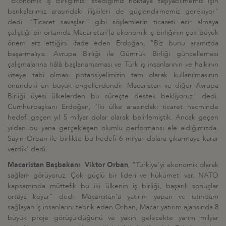
"Ekonomik iş birliğimizi istediğimiz noktaya taşıyabilmemiz için
bankalarımız arasındaki ilişkileri de güçlendirmemiz gerekiyor"
dedi. "Ticaret savaşları" gibi söylemlerin ticareti esir almaya
çalıştığı bir ortamda Macaristan'la ekonomik iş birliğinin çok büyük
önem arz ettiğini ifade eden Erdoğan, "Biz bunu aramızda
başarmalıyız. Avrupa Birliği ile Gümrük Birliği güncellemesi
çalışmalarına hâlâ başlanamaması ve Türk iş insanlarının ve halkının
vizeye tabi olması potansiyelimizin tam olarak kullanılmasının
önündeki en büyük engellerdendir. Macaristan ve diğer Avrupa
Birliği üyesi ülkelerden bu süreçte destek bekliyoruz" dedi.
Cumhurbaşkanı Erdoğan, ‘İki ülke arasındaki ticaret hacminde
hedefi geçen yıl 5 milyar dolar olarak belirlemiştik. Ancak geçen
yıldan bu yana gerçekleşen olumlu performansı ele aldığımızda,
Sayın Orban ile birlikte bu hedefi 6 milyar dolara çıkarmaya karar
verdik' dedi.
Macaristan Başbakanı Viktor Orban
, "Türkiye'yi ekonomik olarak
sağlam görüyoruz. Çok güçlü bir lideri ve hükümeti var. NATO
kapsamında müttefik bu iki ülkenin iş birliği, başarılı sonuçlar
ortaya koyar" dedi. Macaristan'a yatırım yapan ve istihdam
sağlayan iş insanlarını tebrik eden Orban, Macar yatırım ajansında 8
büyük proje görüşüldüğünü ve yakın gelecekte yarım milyar