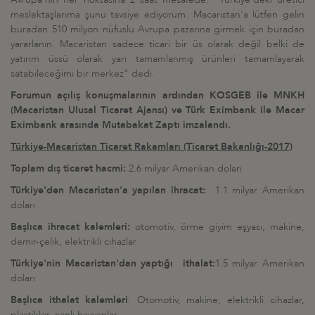
meslektaşlarıma şunu tavsiye ediyorum. Macaristan'a lütfen gelin
buradan 510 milyon nüfuslu Avrupa pazarına girmek için buradan
yararlanın. Macaristan sadece ticari bir üs olarak değil belki de
yatırım üssü olarak yarı tamamlanmış ürünleri tamamlayarak
satabileceğimi bir merkez" dedi.
Forumun açılış konuşmalarının ardından KOSGEB ile MNKH
(Macaristan Ulusal Ticaret Ajansı) ve Türk Eximbank ile Macar
Eximbank arasında Mutabakat Zaptı imzalandı.
Türkiye-Macaristan Ticaret Rakamları (Ticaret Bakanlığı-2017)
Toplam dış ticaret hacmi:
2.6 milyar Amerikan doları
Türkiye'den Macaristan'a yapılan ihracat:
1.1 milyar Amerikan
doları
Başlıca ihracat kalemleri:
otomotiv, örme giyim eşyası, makine,
demir-çelik, elektrikli cihazlar
Türkiye'nin Macaristan'dan yaptığı ithalat:
1.5 milyar Amerikan
doları
Başlıca ithalat kalemleri
: Otomotiv, makine, elektrikli cihazlar,
plastikler, canlı hayvanlar