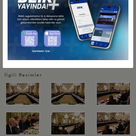
38. sinin yapılacağını belirtti. İki ulusun büyük bir hedefi olduğunu
ve kendilerini yeniden tanıtmaları gerektiğini vurguladı.
DEİK Başkanı Nail Olpak, iki liderin belirlemiş olduğu 100 milyar
dolar ticaret hedefi projesinin iş dünyası koordinasyonunun
DEİK/Türkiye-ABD İş Konseyi tarafından yürütüldüğünü ve bu
proje kapsamında belirlenen hedef sektörlere ilişkin toplantıların
gerçekleştirildiğini belirtti.
İlgili Resimler