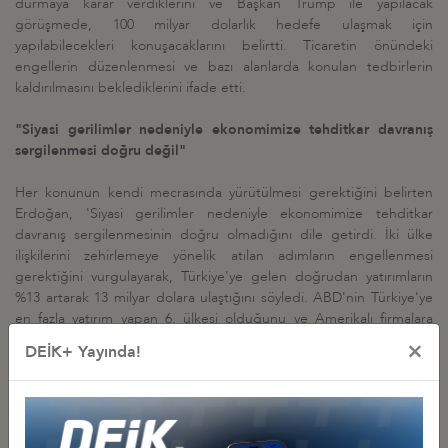
durmaya karar verdiklerini ve Başkan Trump ile yapılacak
görüşmede, 100 milyar dolarlık hedefe ulaşmak için
yapılabilecekleri konuşacaklarını belirtti. Ticaretin önündeki
engellerin düzenlenmesi ve bazı alanlarda konulan tedbirlerin
kaldırılmasını beklediklerini ifade etti.
"Siyasi gerilimler nedeniyle ekonomimize tehditkar davranış
sergilenmesi doğru değil"
Her konunun kendi mecrasında yürütülmesi gerektiğini belirten
Erdoğan, 'Siyasi gerilimler nedeniyle ekonomimize tehditkar
davranış sergilenmesinin doğru olmadığını dile getirdi. İki ülke
ilişkilerini zehirlemeye yönelik atılan adımların engellenmesi
gerektiğini vurgulayarak, Türkiye'ye gelen doğrudan yatırımların
%13 artarak 13 milyar dolara ulaştığını söyledi. ABD'nin Türkiye'ye
en fazla yatırım yapan 6. ülkesi olduğunu ve Amerikalı firmalara
sağlanan teşviklerden daha fazla istifade edilmesi gerektiğinin
×
DEİK+ Yayında!
altını çizdi.
ABD Türkiye İş Konseyi Onursal Başkanı General Jim Jones, 100
milyar dolar ticaret hedefinin önemine değinerek, TAİK ve US
Chamber işbirliğinde düzenlenen yıllık konferansın önümüzdeki yıl