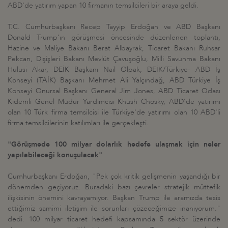
ABD'de yatırım yapan 10 firmanın temsilcileri bir araya geldi.
T.C. Cumhurbaşkanı Recep Tayyip Erdoğan ve ABD Başkanı
Donald Trump'ın görüşmesi öncesinde düzenlenen toplantı,
Hazine ve Maliye Bakanı Berat Albayrak, Ticaret Bakanı Ruhsar
Pekcan, Dışişleri Bakanı Mevlüt Çavuşoğlu, Milli Savunma Bakanı
Hulusi Akar, DEİK Başkanı Nail Olpak, DEİK/Türkiye- ABD İş
Konseyi (TAİK) Başkanı Mehmet Ali Yalçındağ, ABD Türkiye İş
Konseyi Onursal Başkanı General Jim Jones, ABD Ticaret Odası
Kıdemli Genel Müdür Yardımcısı Khush Chosky, ABD'de yatırımı
olan 10 Türk firma temsilcisi ile Türkiye'de yatırımı olan 10 ABD'li
firma temsilcilerinin katılımları ile gerçekleşti.
"Görüşmede 100 milyar dolarlık hedefe ulaşmak için neler
yapılabileceği konuşulacak"
Cumhurbaşkanı Erdoğan, "Pek çok kritik gelişmenin yaşandığı bir
dönemden geçiyoruz. Buradaki bazı çevreler stratejik müttefik
ilişkisinin önemini kavrayamıyor. Başkan Trump ile aramızda tesis
ettiğimiz samimi iletişim ile sorunları çözeceğimize inanıyorum."
dedi. 100 milyar ticaret hedefi kapsamında 5 sektör üzerinde