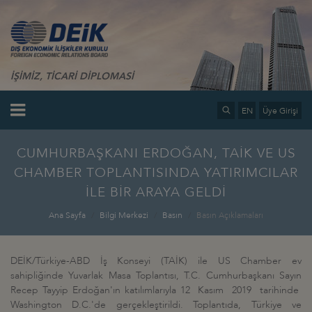
İŞİMİZ, TİCARİ DİPLOMASİ
EN
Üye Girişi
CUMHURBAŞKANI ERDOĞAN, TAİK VE US
CHAMBER TOPLANTISINDA YATIRIMCILAR
İLE BİR ARAYA GELDİ
Ana Sayfa
Bilgi Merkezi
Basın
Basın Açıklamaları
DEİK/Türkiye-ABD İş Konseyi (TAİK) ile US Chamber ev
sahipliğinde Yuvarlak Masa Toplantısı, T.C. Cumhurbaşkanı Sayın
Recep Tayyip Erdoğan'ın katılımlarıyla 12 Kasım 2019 tarihinde
Washington D.C.'de gerçekleştirildi. Toplantıda, Türkiye ve