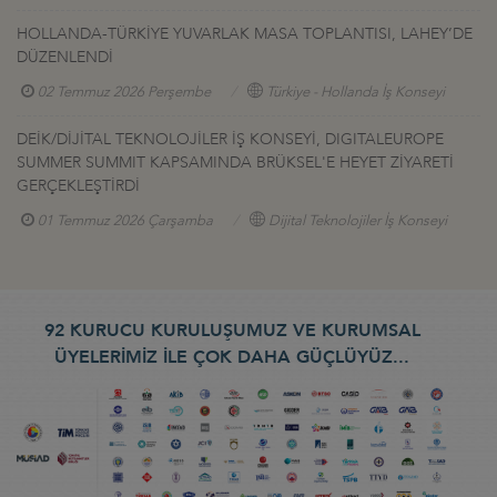
HOLLANDA-TÜRKİYE YUVARLAK MASA TOPLANTISI, LAHEY’DE
DÜZENLENDİ
02 Temmuz 2026 Perşembe
Türkiye - Hollanda İş Konseyi
DEİK/DİJİTAL TEKNOLOJİLER İŞ KONSEYİ, DIGITALEUROPE
SUMMER SUMMIT KAPSAMINDA BRÜKSEL'E HEYET ZİYARETİ
GERÇEKLEŞTİRDİ
01 Temmuz 2026 Çarşamba
Dijital Teknolojiler İş Konseyi
92 KURUCU KURULUŞUMUZ VE KURUMSAL
ÜYELERİMİZ İLE ÇOK DAHA GÜÇLÜYÜZ...