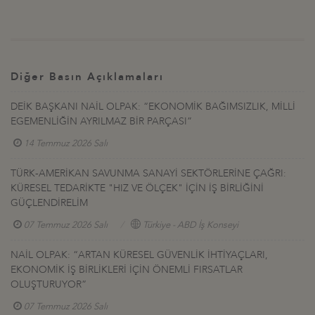
Diğer Basın Açıklamaları
DEİK BAŞKANI NAİL OLPAK: “EKONOMİK BAĞIMSIZLIK, MİLLİ
EGEMENLİĞİN AYRILMAZ BİR PARÇASI”
14 Temmuz 2026 Salı
TÜRK-AMERİKAN SAVUNMA SANAYİ SEKTÖRLERİNE ÇAĞRI:
KÜRESEL TEDARİKTE "HIZ VE ÖLÇEK" İÇİN İŞ BİRLİĞİNİ
GÜÇLENDİRELİM
07 Temmuz 2026 Salı
Türkiye - ABD İş Konseyi
NAİL OLPAK: “ARTAN KÜRESEL GÜVENLİK İHTİYAÇLARI,
EKONOMİK İŞ BİRLİKLERİ İÇİN ÖNEMLİ FIRSATLAR
OLUŞTURUYOR”
07 Temmuz 2026 Salı