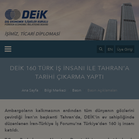
İŞİMİZ, TİCARİ DİPLOMASİ
EN
Üye Girişi
DEİK 160 TÜRK İŞ İNSANI İLE TAHRAN’A
TARİHİ ÇIKARMA YAPTI
Ana Sayfa
Bilgi Merkezi
Basın
Basın Açıklamaları
Ambargoların kalkmasının ardından tüm dünyanın gözlerini
çevirdiği İran'ın başkenti Tahran'da, DEİK'in ev sahipliğinde
düzenlenen İran-Türkiye İş Forumu'na Türkiye'den 160 iş insanı
katıldı.