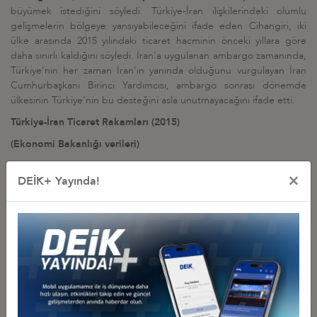
büyümek istediğini söyledi. Türkiye-İran ilişkilerindeki olumlu
gelişmelerin bölgeye yansıyabileceğini ifade eden Cihangiri, iki
ülke arasında 2015 yılındaki ticaret hacminin önceki yıllara göre
daha sınırlı kaldığını söyledi. İran'a uygulanan ambargo zamanında,
Türkiye'nin her zaman İran'ın yanında olduğunu vurgulayan İran
Cumhurbaşkanı Birinci Yardımcısı, ambargo sonrası dönemde
ülkesinin Türkiye'nin bu desteğini asla unutmayacağını ifade etti.
Türkiye-İran Ticaret Rakamları (2015)
(Ekonomi Bakanlığı verileri)
Toplam Dış Ticaret Hacmi:
9,761 milyar ABD doları
×
DEİK+ Yayında!
Türkiye'den İran'a yapılan ihracat:
3,665 milyar ABD doları
Başlıca ihracat kalemleri:
Kıymetli metaller ve kaplamalarından
mücevherci eşyası, lif levha, orta yoğunlukta, kara taşıtları için
aksam, parçaları, adi metallerden donanım, tertibat vb. eşya, tütün
ve mamülleri.
Türkiye'nin İran'dan yaptığı ithalat:
6,096 milyar ABD doları
Başlıca ithalat kalemleri:
Petrol, akar yakıt ve yağlar, plastikler ve
hammaddeleri, bakır ve bakır eşyalar, gübre, organik kimyasallar.