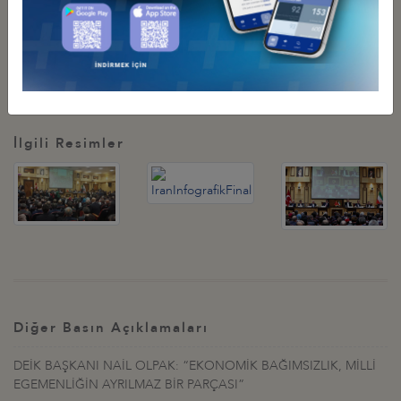
Dış Ticaret Dengesi: (
İran lehine) 2,431 milyar ABD doları
Önemli not: İran ekonomisine dair notları ve iki ülke ilişkilerine
ilişkin bilgileri içeren, DEİK tarafından hazırlanan Bilgi Notu
ekte dikkatinize sunulmaktadır.
İlgili Resimler
Diğer Basın Açıklamaları
DEİK BAŞKANI NAİL OLPAK: “EKONOMİK BAĞIMSIZLIK, MİLLİ
EGEMENLİĞİN AYRILMAZ BİR PARÇASI”