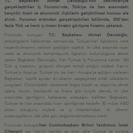
T.C. Başbakanı Ahmet Davutoğlu'nun katılımlarıyla
gerçekleştirilen İş Forumu'nda, Türkiye ile İran arasındaki
karşılıklı ticari ve ekonomik ilişkilerin geliştirilmesi konusu ele
alındı. Forumun ardından gerçekleştirilen bölümde, 300'den
fazla Türk ve İranlı iş insanı birebir görüşme fırsatını yakaladı.
Forumda konuşan
T.C. Başbakanı Ahmet Davutoğlu
,
ambargoların kaldırılması sonrasında, Türkiye-İran ilişkilerine ivme
kazandırılmasının vaktinin geldiğini söyledi. İki ülke arasında siyasi
irade ve ekonomik tamamlayıcılık ilişkisinin bulunduğuna dikkat
çeken Başbakan Davutoğlu, İran-Türkiye İş Forumuna katılan 160
Türk iş insanının, girişimci zihniyeti temsil ettiğini söyledi. İran'ın
Türkiye'yi Asya'ya; Türkiye'nin ise İran'ı Avrupa'ya açtığını söyleyen
Başbakan, lojistik açıdan iki ülkenin vazgeçilmez ortak olduklarını
vurguladı. Önümüzdeki dönemde başta lojistik ve ulaştırma olmak
üzere, turizm, bankacılık ve finans gibi birçok alanda, iki ülke
arasındaki işbirliğinin katlanarak artacağını belirten Başbakan,
Türkiye ile İran arasındaki ticari işbirliğinde hedefin 30 milyar ABD
doları olduğunu söyledi ve iş insanlarından, iki ülkenin
potansiyellerini, tek ülke gibi değerlendirmelerini istedi.
Forumda konuşan
İran Cumhurbaşkanı Birinci Yardımcısı İshak
Cihangiri
ise, İran'ın kardeş ve dost ülke Türkiye ile birlikte