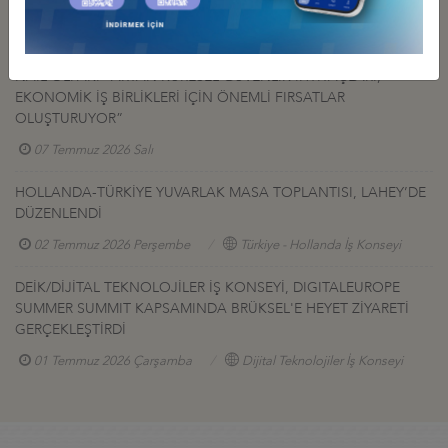
GÜÇLENDİRELİM
07 Temmuz 2026 Salı
Türkiye - ABD İş Konseyi
NAİL OLPAK: “ARTAN KÜRESEL GÜVENLİK İHTİYAÇLARI,
EKONOMİK İŞ BİRLİKLERİ İÇİN ÖNEMLİ FIRSATLAR
OLUŞTURUYOR”
07 Temmuz 2026 Salı
HOLLANDA-TÜRKİYE YUVARLAK MASA TOPLANTISI, LAHEY’DE
DÜZENLENDİ
02 Temmuz 2026 Perşembe
Türkiye - Hollanda İş Konseyi
DEİK/DİJİTAL TEKNOLOJİLER İŞ KONSEYİ, DIGITALEUROPE
SUMMER SUMMIT KAPSAMINDA BRÜKSEL'E HEYET ZİYARETİ
GERÇEKLEŞTİRDİ
01 Temmuz 2026 Çarşamba
Dijital Teknolojiler İş Konseyi