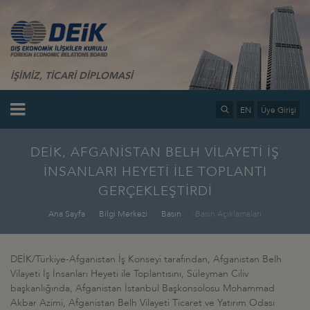
İŞİMİZ, TİCARİ DİPLOMASİ
EN
Üye Girişi
DEİK, AFGANİSTAN BELH VİLAYETİ İŞ
İNSANLARI HEYETİ İLE TOPLANTI
GERÇEKLEŞTİRDİ
Ana Sayfa
Bilgi Merkezi
Basın
Basın Açıklamaları
DEİK/Türkiye-Afganistan İş Konseyi tarafından, Afganistan Belh
Vilayeti İş İnsanları Heyeti ile Toplantısını, Süleyman Ciliv
başkanlığında, Afganistan İstanbul Başkonsolosu Mohammad
Akbar Azimi, Afganistan Belh Vilayeti Ticaret ve Yatırım Odası