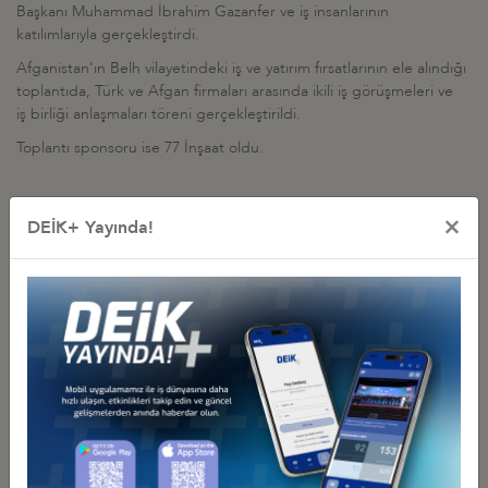
Başkanı Muhammad İbrahim Gazanfer ve iş insanlarının
katılımlarıyla gerçekleştirdi.
Afganistan'ın Belh vilayetindeki iş ve yatırım fırsatlarının ele alındığı
toplantıda, Türk ve Afgan firmaları arasında ikili iş görüşmeleri ve
iş birliği anlaşmaları töreni gerçekleştirildi.
Toplantı sponsoru ise 77 İnşaat oldu.
×
DEİK+ Yayında!
Diğer Basın Açıklamaları
DEİK BAŞKANI NAİL OLPAK: “EKONOMİK BAĞIMSIZLIK, MİLLİ
EGEMENLİĞİN AYRILMAZ BİR PARÇASI”
14 Temmuz 2026 Salı
TÜRK-AMERİKAN SAVUNMA SANAYİ SEKTÖRLERİNE ÇAĞRI:
KÜRESEL TEDARİKTE "HIZ VE ÖLÇEK" İÇİN İŞ BİRLİĞİNİ