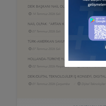
DEİK BAŞKANI NAİL OLPAK: “EKONOMİK BAĞIMSIZ
14 Temmuz 2026 Salı
NAİL OLPAK: “ARTAN KÜRESEL GÜVENLİK İHTİYAÇ
07 Temmuz 2026 Salı
TÜRK-AMERİKAN SAVUNMA SANAYİ SEKTÖRLERİNE 
07 Temmuz 2026 Salı
Türkiye - ABD İş Konseyi
HOLLANDA-TÜRKİYE YUVARLAK MASA TOPLANTIS
02 Temmuz 2026 Perşembe
Türkiye - Hollanda 
DEİK/DİJİTAL TEKNOLOJİLER İŞ KONSEYİ, DIGI
01 Temmuz 2026 Çarşamba
Dijital Teknolojiler