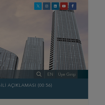
EN
Üye Girişi
İ AÇIKLAMASI (00:56)