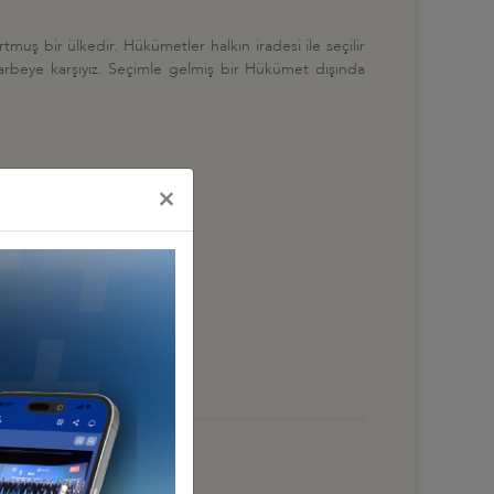
muş bir ülkedir. Hükümetler halkın iradesi ile seçilir
darbeye karşıyız. Seçimle gelmiş bir Hükümet dışında
×