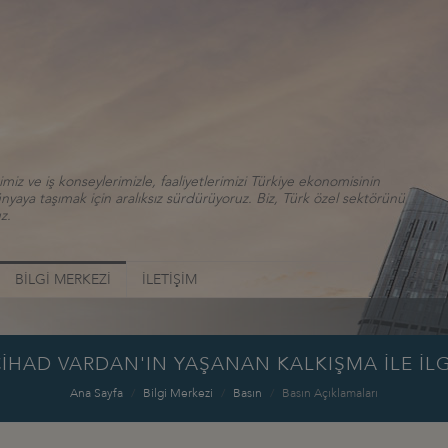
iz ve iş konseylerimizle, faaliyetlerimizi Türkiye ekonomisinin
aya taşımak için aralıksız sürdürüyoruz. Biz, Türk özel sektörünü
z.
BİLGİ MERKEZİ
İLETİŞİM
İHAD VARDAN'IN YAŞANAN KALKIŞMA İLE İLGİL
Ana Sayfa
Bilgi Merkezi
Basın
Basın Açıklamaları