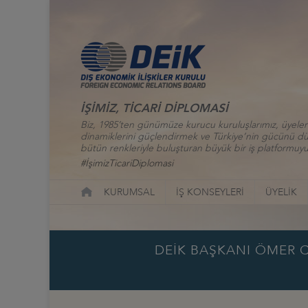
İŞİMİZ, TİCARİ DİPLOMASİ
Biz, 1985’ten günümüze kurucu kuruluşlarımız, üyelerim
dinamiklerini güçlendirmek ve Türkiye’nin gücünü düny
bütün renkleriyle buluşturan büyük bir iş platformuyu
#İşimizTicariDiplomasi
KURUMSAL
İŞ KONSEYLERİ
ÜYELİK
DEİK BAŞKANI ÖMER C