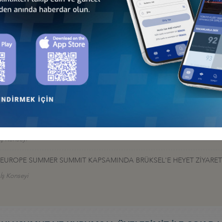
LIK, MİLLİ EGEMENLİĞİN AYRILMAZ BİR PARÇASI”
LARI, EKONOMİK İŞ BİRLİKLERİ İÇİN ÖNEMLİ FIRSATLAR OLUŞTUR
ÇAĞRI: KÜRESEL TEDARİKTE "HIZ VE ÖLÇEK" İÇİN İŞ BİRLİĞİNİ G
I, LAHEY’DE DÜZENLENDİ
İş Konseyi
TALEUROPE SUMMER SUMMIT KAPSAMINDA BRÜKSEL'E HEYET ZİYARET
 İş Konseyi