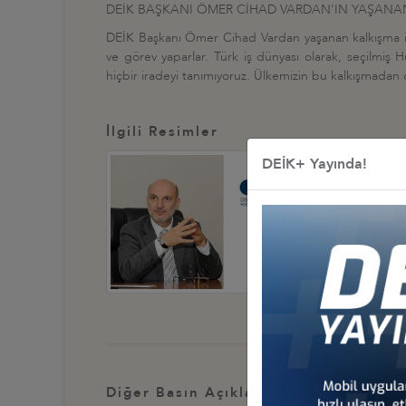
DEİK BAŞKANI ÖMER CİHAD VARDAN'IN YAŞANAN 
DEİK Başkanı Ömer Cihad Vardan yaşanan kalkışma ile i
ve görev yaparlar. Türk iş dünyası olarak, seçilmiş
hiçbir iradeyi tanımıyoruz. Ülkemizin bu kalkışmadan
İlgili Resimler
DEİK+ Yayında!
Diğer Basın Açıklamaları