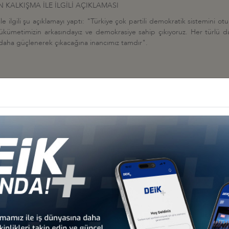
KALKIŞMA İLE İLGİLİ AÇIKLAMASI
lgili şu açıklamayı yaptı: "Türkiye çok partili demokratik sistemini oturt
 Hükümetimizin arkasındayız ve demokrasiye sahip çıkıyoruz. Her türlü 
 daha güçlenerek çıkacağına inancımız tamdır".