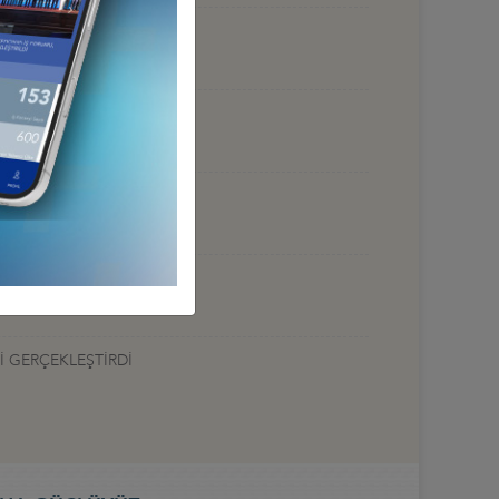
UYOR”
ÜÇLENDİRELİM
İ GERÇEKLEŞTİRDİ