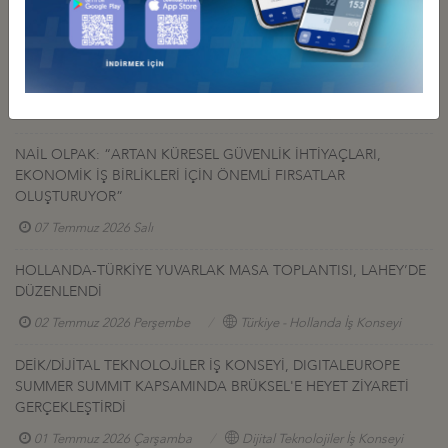
TÜRK-AMERİKAN SAVUNMA SANAYİ SEKTÖRLERİNE ÇAĞRI:
KÜRESEL TEDARİKTE "HIZ VE ÖLÇEK" İÇİN İŞ BİRLİĞİNİ
GÜÇLENDİRELİM
07 Temmuz 2026 Salı
Türkiye - ABD İş Konseyi
NAİL OLPAK: “ARTAN KÜRESEL GÜVENLİK İHTİYAÇLARI,
EKONOMİK İŞ BİRLİKLERİ İÇİN ÖNEMLİ FIRSATLAR
OLUŞTURUYOR”
07 Temmuz 2026 Salı
HOLLANDA-TÜRKİYE YUVARLAK MASA TOPLANTISI, LAHEY’DE
DÜZENLENDİ
02 Temmuz 2026 Perşembe
Türkiye - Hollanda İş Konseyi
DEİK/DİJİTAL TEKNOLOJİLER İŞ KONSEYİ, DIGITALEUROPE
SUMMER SUMMIT KAPSAMINDA BRÜKSEL'E HEYET ZİYARETİ
GERÇEKLEŞTİRDİ
01 Temmuz 2026 Çarşamba
Dijital Teknolojiler İş Konseyi