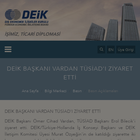
İŞİMİZ, TİCARİ DİPLOMASİ
EN
Üye Girişi
DEİK BAŞKANI VARDAN TÜSİAD'I ZİYARET
ETTİ
Ana Sayfa
Bilgi Merkezi
Basın
Basın Açıklamaları
DEİK BAŞKANI VARDAN TÜSİAD'I ZİYARET ETTİ
DEİK Başkanı Ömer Cihad Vardan, TÜSİAD Başkanı Erol Bilecik'i
ziyaret etti. DEİK/Türkiye-Hollanda İş Konseyi Başkanı ve DEİK
İletişim Komitesi Üyesi Murat Özyeğin'in de katıldığı ziyarette iki