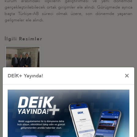
kurum arasındaki ilişkilerin geliştirilmesi ve yeni dönemde
gerçekleştirilebilecek ortak girişimler ele alındı. Görüşmede ayrıca
başta Türkiye-AB süreci olmak üzere, son dönemde yaşanan
gelişmeler ele alındı.
İlgili Resimler
×
DEİK+ Yayında!
Diğer Basın Açıklamaları
DEİK BAŞKANI NAİL OLPAK: “EKONOMİK BAĞIMSIZLIK, MİLLİ
EGEMENLİĞİN AYRILMAZ BİR PARÇASI”
14 Temmuz 2026 Salı