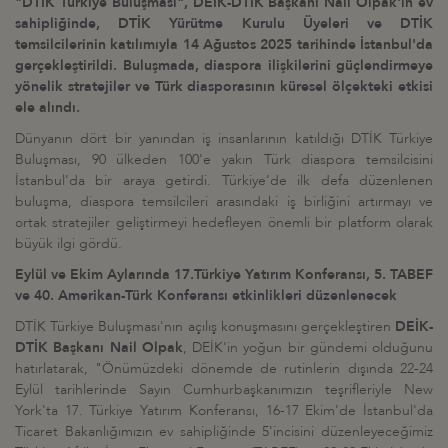
"DTİK Türkiye Buluşması", DEİK-DTİK Başkanı Nail Olpak'ın ev
sahipliğinde, DTİK Yürütme Kurulu Üyeleri ve DTİK
temsilcilerinin katılımıyla 14 Ağustos 2025 tarihinde İstanbul'da
gerçekleştirildi. Buluşmada, diaspora ilişkilerini güçlendirmeye
yönelik stratejiler ve Türk diasporasının küresel ölçekteki etkisi
ele alındı.
Dünyanın dört bir yanından iş insanlarının katıldığı DTİK Türkiye
Buluşması, 90 ülkeden 100'e yakın Türk diaspora temsilcisini
İstanbul'da bir araya getirdi. Türkiye'de ilk defa düzenlenen
buluşma, diaspora temsilcileri arasındaki iş birliğini artırmayı ve
ortak stratejiler geliştirmeyi hedefleyen önemli bir platform olarak
büyük ilgi gördü.
Eylül ve Ekim Aylarında 17.Türkiye Yatırım Konferansı, 5. TABEF
ve 40. Amerikan-Türk Konferansı etkinlikleri düzenlenecek
DTİK Türkiye Buluşması'nın açılış konuşmasını gerçekleştiren
DEİK-
DTİK Başkanı Nail Olpak
, DEİK'in yoğun bir gündemi olduğunu
hatırlatarak, "Önümüzdeki dönemde de rutinlerin dışında 22-24
Eylül tarihlerinde Sayın Cumhurbaşkanımızın teşrifleriyle New
York'ta 17. Türkiye Yatırım Konferansı, 16-17 Ekim'de İstanbul'da
Ticaret Bakanlığımızın ev sahipliğinde 5'incisini düzenleyeceğimiz