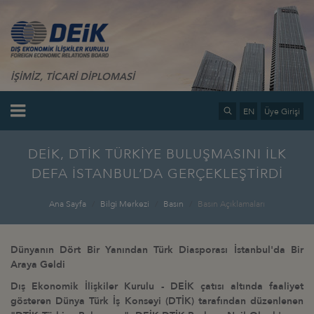
İŞİMİZ, TİCARİ DİPLOMASİ
EN
Üye Girişi
DEİK, DTİK TÜRKİYE BULUŞMASINI İLK
DEFA İSTANBUL’DA GERÇEKLEŞTİRDİ
Ana Sayfa
Bilgi Merkezi
Basın
Basın Açıklamaları
Dünyanın Dört Bir Yanından Türk Diasporası İstanbul'da Bir
Araya Geldi
Dış Ekonomik İlişkiler Kurulu - DEİK çatısı altında faaliyet
gösteren Dünya Türk İş Konseyi (DTİK) tarafından düzenlenen