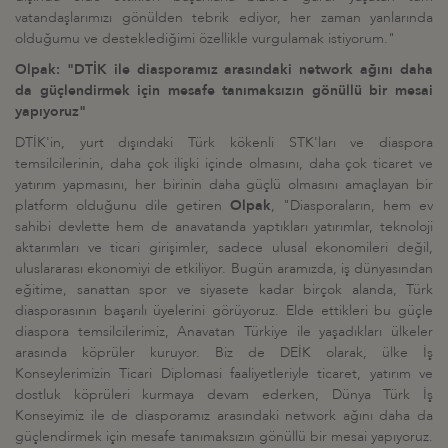
vatandaşlarımızı gönülden tebrik ediyor, her zaman yanlarında
olduğumu ve desteklediğimi özellikle vurgulamak istiyorum."
Olpak: "DTİK ile diasporamız arasındaki network ağını daha
da güçlendirmek için mesafe tanımaksızın gönüllü bir mesai
yapıyoruz"
DTİK'in, yurt dışındaki Türk kökenli STK'ları ve diaspora
temsilcilerinin, daha çok ilişki içinde olmasını, daha çok ticaret ve
yatırım yapmasını, her birinin daha güçlü olmasını amaçlayan bir
platform olduğunu dile getiren
Olpak
, "Diasporaların, hem ev
sahibi devlette hem de anavatanda yaptıkları yatırımlar, teknoloji
aktarımları ve ticari girişimler, sadece ulusal ekonomileri değil,
uluslararası ekonomiyi de etkiliyor. Bugün aramızda, iş dünyasından
eğitime, sanattan spor ve siyasete kadar birçok alanda, Türk
diasporasının başarılı üyelerini görüyoruz. Elde ettikleri bu güçle
diaspora temsilcilerimiz, Anavatan Türkiye ile yaşadıkları ülkeler
arasında köprüler kuruyor. Biz de DEİK olarak, ülke İş
Konseylerimizin Ticari Diplomasi faaliyetleriyle ticaret, yatırım ve
dostluk köprüleri kurmaya devam ederken, Dünya Türk İş
Konseyimiz ile de diasporamız arasındaki network ağını daha da
güçlendirmek için mesafe tanımaksızın gönüllü bir mesai yapıyoruz.