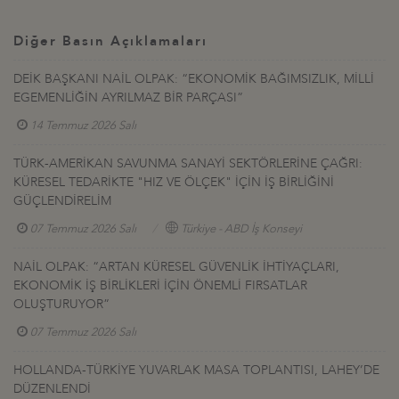
Diğer Basın Açıklamaları
DEİK BAŞKANI NAİL OLPAK: “EKONOMİK BAĞIMSIZLIK, MİLLİ
EGEMENLİĞİN AYRILMAZ BİR PARÇASI”
14 Temmuz 2026 Salı
TÜRK-AMERİKAN SAVUNMA SANAYİ SEKTÖRLERİNE ÇAĞRI:
KÜRESEL TEDARİKTE "HIZ VE ÖLÇEK" İÇİN İŞ BİRLİĞİNİ
GÜÇLENDİRELİM
07 Temmuz 2026 Salı
Türkiye - ABD İş Konseyi
NAİL OLPAK: “ARTAN KÜRESEL GÜVENLİK İHTİYAÇLARI,
EKONOMİK İŞ BİRLİKLERİ İÇİN ÖNEMLİ FIRSATLAR
OLUŞTURUYOR”
07 Temmuz 2026 Salı
HOLLANDA-TÜRKİYE YUVARLAK MASA TOPLANTISI, LAHEY’DE
DÜZENLENDİ