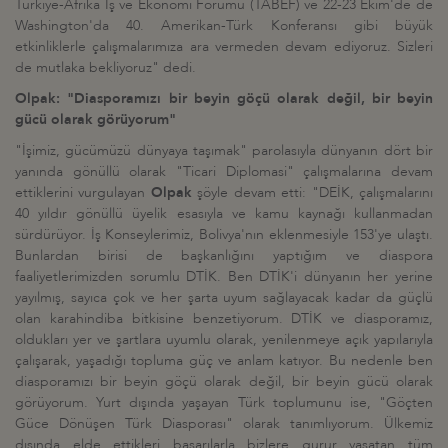
Türkiye-Afrika İş ve Ekonomi Forumu (TABEF) ve 22-23 Ekim'de de
Washington'da 40. Amerikan-Türk Konferansı gibi büyük
etkinliklerle çalışmalarımıza ara vermeden devam ediyoruz. Sizleri
de mutlaka bekliyoruz" dedi.
Olpak: "Diasporamızı bir beyin göçü olarak değil, bir beyin
gücü olarak görüyorum"
"İşimiz, gücümüzü dünyaya taşımak" parolasıyla dünyanın dört bir
yanında gönüllü olarak "Ticari Diplomasi" çalışmalarına devam
ettiklerini vurgulayan
Olpak
şöyle devam etti: "DEİK, çalışmalarını
40 yıldır gönüllü üyelik esasıyla ve kamu kaynağı kullanmadan
sürdürüyor. İş Konseylerimiz, Bolivya'nın eklenmesiyle 153'ye ulaştı.
Bunlardan birisi de başkanlığını yaptığım ve diaspora
faaliyetlerimizden sorumlu DTİK. Ben DTİK'i dünyanın her yerine
yayılmış, sayıca çok ve her şarta uyum sağlayacak kadar da güçlü
olan karahindiba bitkisine benzetiyorum. DTİK ve diasporamız,
oldukları yer ve şartlara uyumlu olarak, yenilenmeye açık yapılarıyla
çalışarak, yaşadığı topluma güç ve anlam katıyor. Bu nedenle ben
diasporamızı bir beyin göçü olarak değil, bir beyin gücü olarak
görüyorum. Yurt dışında yaşayan Türk toplumunu ise, "Göçten
Güce Dönüşen Türk Diasporası" olarak tanımlıyorum. Ülkemiz
dışında elde ettikleri başarılarla bizlere gurur yaşatan tüm