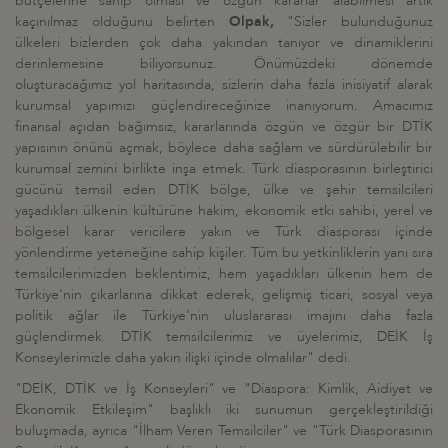
bütçelerine sahip olması ve özgün kararlar alabilmesi artık
kaçınılmaz olduğunu belirten
Olpak,
"Sizler bulunduğunuz
ülkeleri bizlerden çok daha yakından tanıyor ve dinamiklerini
derinlemesine biliyorsunuz. Önümüzdeki dönemde
oluşturacağımız yol haritasında, sizlerin daha fazla inisiyatif alarak
kurumsal yapımızı güçlendireceğinize inanıyorum. Amacımız
finansal açıdan bağımsız, kararlarında özgün ve özgür bir DTİK
yapısının önünü açmak, böylece daha sağlam ve sürdürülebilir bir
kurumsal zemini birlikte inşa etmek. Türk diasporasının birleştirici
gücünü temsil eden DTİK bölge, ülke ve şehir temsilcileri
yaşadıkları ülkenin kültürüne hakim, ekonomik etki sahibi, yerel ve
bölgesel karar vericilere yakın ve Türk diasporası içinde
yönlendirme yeteneğine sahip kişiler. Tüm bu yetkinliklerin yanı sıra
temsilcilerimizden beklentimiz, hem yaşadıkları ülkenin hem de
Türkiye'nin çıkarlarına dikkat ederek, gelişmiş ticari, sosyal veya
politik ağlar ile Türkiye'nin uluslararası imajını daha fazla
güçlendirmek. DTİK temsilcilerimiz ve üyelerimiz, DEİK İş
Konseylerimizle daha yakın ilişki içinde olmalılar" dedi.
"DEİK, DTİK ve İş Konseyleri" ve "Diaspora: Kimlik, Aidiyet ve
Ekonomik Etkileşim" başlıklı iki sunumun gerçekleştirildiği
buluşmada, ayrıca "İlham Veren Temsilciler" ve "Türk Diasporasının