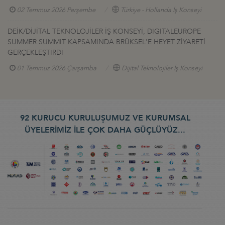
02 Temmuz 2026 Perşembe
Türkiye - Hollanda İş Konseyi
DEİK/DİJİTAL TEKNOLOJİLER İŞ KONSEYİ, DIGITALEUROPE
SUMMER SUMMIT KAPSAMINDA BRÜKSEL'E HEYET ZİYARETİ
GERÇEKLEŞTİRDİ
01 Temmuz 2026 Çarşamba
Dijital Teknolojiler İş Konseyi
92 KURUCU KURULUŞUMUZ VE KURUMSAL
ÜYELERİMİZ İLE ÇOK DAHA GÜÇLÜYÜZ...