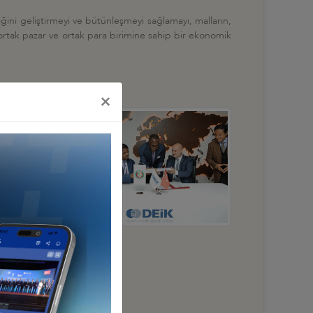
ini geliştirmeyi ve bütünleşmeyi sağlamayı, malların,
 ortak pazar ve ortak para birimine sahip bir ekonomik
×