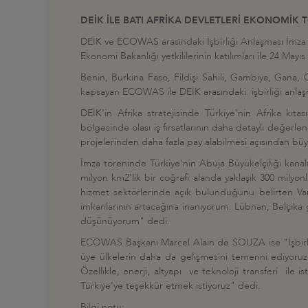
DEİK İLE BATI AFRİKA DEVLETLERİ EKONOMİK 
DEİK ve ECOWAS arasındaki İşbirliği Anlaşması İmza
Ekonomi Bakanlığı yetkililerinin katılımları ile 24 Mayı
Benin, Burkina Faso, Fildişi Sahili, Gambiya, Gana, 
kapsayan ECOWAS ile DEİK arasındaki işbirliği anlaşması 
DEİK'in Afrika stratejisinde Türkiye'nin Afrika kı
bölgesinde olası iş fırsatlarının daha detaylı değerle
projelerinden daha fazla pay alabilmesi açısından bü
İmza töreninde Türkiye'nin Abuja Büyükelçiliği kan
milyon km2'lik bir coğrafi alanda yaklaşık 300 mily
hizmet sektörlerinde açık bulunduğunu belirten V
imkanlarının artacağına inanıyorum. Lübnan, Belçika gi
düşünüyorum" dedi.
ECOWAS Başkanı Marcel Alain de SOUZA ise "İşbirliğinin
üye ülkelerin daha da gelişmesini temenni ediyoruz.
Özellikle, enerji, altyapı ve teknoloji transferi i
Türkiye'ye teşekkür etmek istiyoruz" dedi.
Bilgi notu: