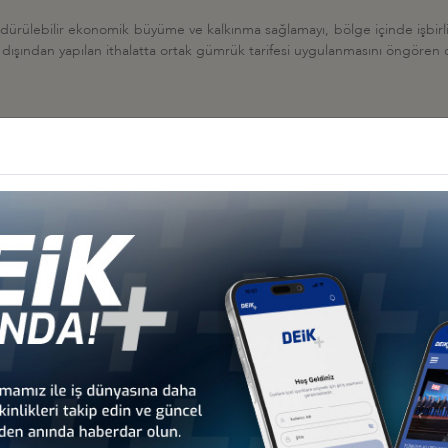
dürülebilir ekonomik büyüme ve kalkınma sağlamayı, bölge içinde işbirliğ
k dışından yapılan ithalatta ortak gümrük tarifesi uygulanmasını öngören