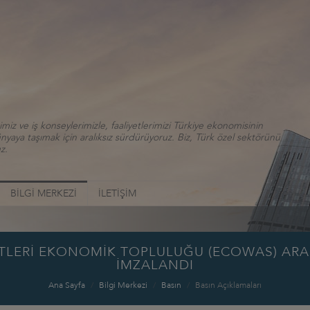
iz ve iş konseylerimizle, faaliyetlerimizi Türkiye ekonomisinin
aya taşımak için aralıksız sürdürüyoruz. Biz, Türk özel sektörünü
z.
BİLGİ MERKEZİ
İLETİŞİM
LETLERİ EKONOMİK TOPLULUĞU (ECOWAS) ARA
İMZALANDI
Ana Sayfa
Bilgi Merkezi
Basın
Basın Açıklamaları