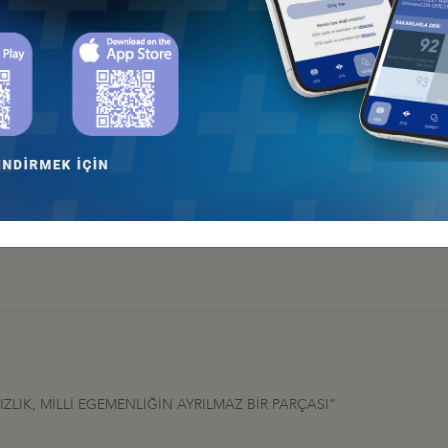
LIK, MİLLİ EGEMENLİĞİN AYRILMAZ BİR PARÇASI”