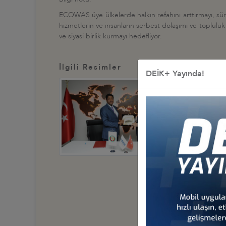
ECOWAS üye ülkelerde halkın refahını arttırmayı, sür
hizmetlerin ve insanların serbest dolaşımı ve toplulu
ve siyasi birlik kurmayı hedefliyor.
İlgili Resimler
DEİK+ Yayında!