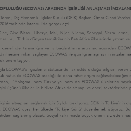
TOPLULUĞU (ECOWAS) ARASINDA İŞBİRLİĞİ ANLAŞMASI İMZALAN
 Töreni, Dış Ekonomik İlişkiler Kurulu (DEİK) Başkanı Ömer Cihad Var
s 2016 tarihinde İstanbul'da gerçekleşti.
Gine, Gine Bissau, Liberya, Mali, Nijer, Nijerya, Senegal, Sierra Leone
ile, Türk iş dünyası temsilcilerinin Batı Afrika ülkelerinde yatırım ve işbi
tası genelinde tanınırlığını ve iş bağlantılarını artırmak açısından E
ndirilmesine imkan sağlayan ECOWAS ile işbirliği anlaşmasının imzalanması,
yük önem taşıyor.
alıyla ECOWAS'a gözlemci statüsünde akredite olduğu bilgisini veren
onluk nüfus ile ECOWAS aracılığı ile daha rahat erişim sağlanabileceğin
ardan, "Anlaşma hem Türkiye'ye, hem de ECOWAS ülkelerine hayırlı 
bi üçüncü ülkeler ile birlikte Afrika'da alt yapı ve enerji sektörlerinde p
 altyapısını sağlamak için 5 yıldır bekliyoruz. DEİK'in Türkiye'nin dış i
 ECOWAS üyesi her ülkede 'Türkiye Günü' düzenlemek istiyoruz. Bu saye
le istihdam sağlanmış olacak. Sosyal kalkınmada büyük önem arz eden has