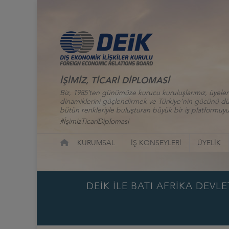
İŞİMİZ, TİCARİ DİPLOMASİ
Biz, 1985’ten günümüze kurucu kuruluşlarımız, üyelerim
dinamiklerini güçlendirmek ve Türkiye’nin gücünü düny
bütün renkleriyle buluşturan büyük bir iş platformuyu
#İşimizTicariDiplomasi
KURUMSAL
İŞ KONSEYLERİ
ÜYELİK
DEİK İLE BATI AFRİKA DEV