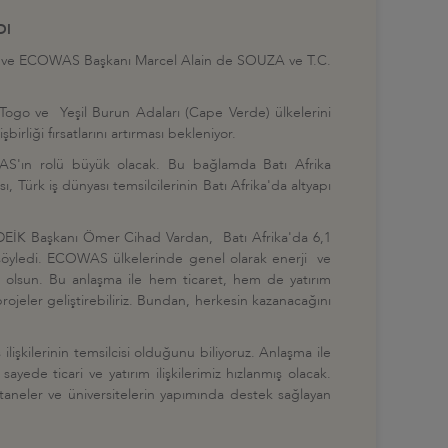
DI
dan ve ECOWAS Başkanı Marcel Alain de SOUZA ve T.C.
, Togo ve Yeşil Burun Adaları (Cape Verde) ülkelerini
rliği fırsatlarını artırması bekleniyor.
COWAS'ın rolü büyük olacak. Bu bağlamda Batı Afrika
 Türk iş dünyası temsilcilerinin Batı Afrika'da altyapı
 DEİK Başkanı Ömer Cihad Vardan, Batı Afrika'da 6,1
i söyledi. ECOWAS ülkelerinde genel olarak enerji ve
olsun. Bu anlaşma ile hem ticaret, hem de yatırım
rojeler geliştirebiliriz. Bundan, herkesin kazanacağını
lişkilerinin temsilcisi olduğunu biliyoruz. Anlaşma ile
de ticari ve yatırım ilişkilerimiz hızlanmış olacak.
taneler ve üniversitelerin yapımında destek sağlayan