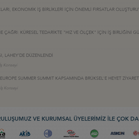
LARI, EKONOMİK İŞ BİRLİKLERİ İÇİN ÖNEMLİ FIRSATLAR OLUŞTUR
ÇAĞRI: KÜRESEL TEDARİKTE "HIZ VE ÖLÇEK" İÇİN İŞ BİRLİĞİNİ G
I, LAHEY’DE DÜZENLENDİ
İş Konseyi
TALEUROPE SUMMER SUMMIT KAPSAMINDA BRÜKSEL'E HEYET ZİYARET
 İş Konseyi
ULUŞUMUZ VE KURUMSAL ÜYELERİMİZ İLE ÇOK DA