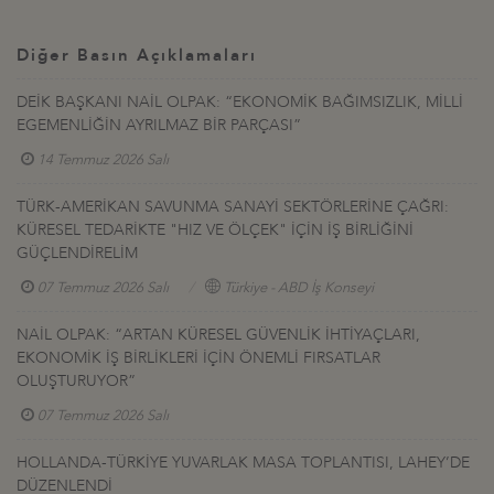
Diğer Basın Açıklamaları
DEİK BAŞKANI NAİL OLPAK: “EKONOMİK BAĞIMSIZLIK, MİLLİ
EGEMENLİĞİN AYRILMAZ BİR PARÇASI”
14 Temmuz 2026 Salı
TÜRK-AMERİKAN SAVUNMA SANAYİ SEKTÖRLERİNE ÇAĞRI:
KÜRESEL TEDARİKTE "HIZ VE ÖLÇEK" İÇİN İŞ BİRLİĞİNİ
GÜÇLENDİRELİM
07 Temmuz 2026 Salı
Türkiye - ABD İş Konseyi
NAİL OLPAK: “ARTAN KÜRESEL GÜVENLİK İHTİYAÇLARI,
EKONOMİK İŞ BİRLİKLERİ İÇİN ÖNEMLİ FIRSATLAR
OLUŞTURUYOR”
07 Temmuz 2026 Salı
HOLLANDA-TÜRKİYE YUVARLAK MASA TOPLANTISI, LAHEY’DE
DÜZENLENDİ