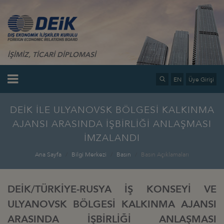
İŞİMİZ, TİCARİ DİPLOMASİ
EN
Üye Girişi
DEİK İLE ULYANOVSK BÖLGESİ KALKINMA
AJANSI ARASINDA İŞBİRLİĞİ ANLAŞMASI
İMZALANDI
Ana Sayfa
Bilgi Merkezi
Basın
Basın Açıklamaları
DEİK/TÜRKİYE-RUSYA İŞ KONSEYİ VE
ULYANOVSK BÖLGESİ KALKINMA AJANSI
ARASINDA İŞBİRLİĞİ ANLAŞMASI