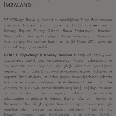
İMZALANDI
DEİK/Türkiye-Rusya İş Konseyi ev sahipliğinde Rusya Federasyonu
Ulyanovsk Bölgesi Tanıtım Toplantısı, DEİK/ Türkiye-Rusya İş
Konseyi Başkanı Tuncay Özilhan, Rusya Federasyonu İstanbul
Başkonsolosu Andrey Podyelişev, Rusya Federasyonu Ulyanovsk
Valisi Sergey Morozov'un katılımları ile 24 Nisan 2017 tarihinde
İstanbul'da gerçekleştirildi.
DEİK/ Türkiye-Rusya İş Konseyi Başkanı Tuncay Özilhan
toplantı
kapsamında yaptığı açış konuşmasında, "Rusya Federasyonu ile
ilişkilerimizde tarih boyunca inişli-çıkışlı dönemler yaşadığımız
hepimizin malumudur. Bir süre önce yaşanan, arzu etmediğimiz ve
hepimizi üzen olayların üstünden geçen zaman içerisinde elbette
ticari ve ekonomik işbirliğimiz de etkilenmiştir" dedi. İki ülke
yönetimi ve iş dünyası temsilcilerinin sergilediği sağduyu ve sabır
ile her iki ülkenin üzerine yaşadığı zorlukların uzun vadede
atlatılacağını vurgulayan İş Konseyi Başkanı Özilhan, Türkiye ile
Rusya arasındaki ikili işbirliğinin daha ileri seviyelere çıkarılması için
mümkün olan herşeyin yapılacağını belirterek, "Türk ve Rus
firmaları arasında yeni işbirliklerinin oluşturulması, karşılıklı