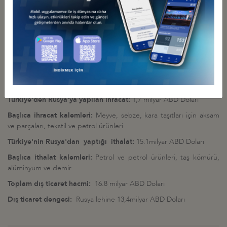
Bölgenin yenilenebilir enerji, tezgah, imalat, mobilya, gıda, nakliye,
lojistik ve tıp alanlarında uzmanlık için çalıştığını belirten Morozov,
bölgenin orta vadede büyük bir teknoloji vadisi olacağını
vurguladı.
Toplantıda, DEİK/Türkiye-Rusya İş Konseyi ve Ulyanovsk Bölgesi
Kalkınma Ajansı arasında İşbirliği Anlaşması imzalandı.
Türkiye-Rusya Ticaret Rakamları (Ekonomi Bakanlığı-2016)
Türkiye'den Rusya'ya yapılan ihracat:
1,7 milyar ABD Doları
Başlıca ihracat kalemleri:
Meyve, sebze, kara taşıtları için aksam
ve parçaları, tekstil ve petrol ürünleri
Türkiye'nin Rusya'dan yaptığı ithalat:
15.1milyar ABD Doları
Başlıca ithalat kalemleri:
Petrol ve petrol ürünleri, taş kömürü,
alüminyum ve demir
Toplam dış ticaret hacmi:
16.8 milyar ABD Doları
Dış ticaret dengesi:
Rusya lehine 13,4milyar ABD Doları