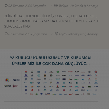
02 Temmuz 2026 Perşembe
Türkiye - Hollanda İş Konseyi
DEİK/DİJİTAL TEKNOLOJİLER İŞ KONSEYİ, DIGITALEUROPE
SUMMER SUMMIT KAPSAMINDA BRÜKSEL'E HEYET ZİYARETİ
GERÇEKLEŞTİRDİ
01 Temmuz 2026 Çarşamba
Dijital Teknolojiler İş Konseyi
92 KURUCU KURULUŞUMUZ VE KURUMSAL
ÜYELERİMİZ İLE ÇOK DAHA GÜÇLÜYÜZ...