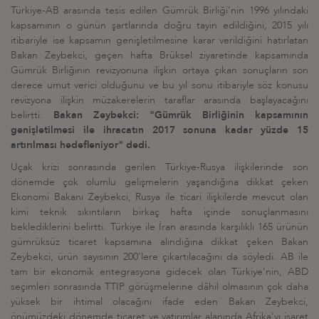
Türkiye-AB arasında tesis edilen Gümrük Birliği'nin 1996 yılındaki
kapsamının o günün şartlarında doğru tayin edildiğini, 2015 yılı
itibariyle ise kapsamın genişletilmesine karar verildiğini hatırlatan
Bakan Zeybekci, geçen hafta Brüksel ziyaretinde kapsamında
Gümrük Birliğinin revizyonuna ilişkin ortaya çıkan sonuçların son
derece umut verici olduğunu ve bu yıl sonu itibariyle söz konusu
revizyona ilişkin müzakerelerin taraflar arasında başlayacağını
belirtti.
Bakan Zeybekci: "Gümrük Birliğinin kapsamının
genişletilmesi ile ihracatın 2017 sonuna kadar yüzde 15
artırılması hedefleniyor" dedi.
Uçak krizi sonrasında gerilen Türkiye-Rusya ilişkilerinde son
dönemde çok olumlu gelişmelerin yaşandığına dikkat çeken
Ekonomi Bakanı Zeybekci, Rusya ile ticari ilişkilerde mevcut olan
kimi teknik sıkıntıların birkaç hafta içinde sonuçlanmasını
beklediklerini belirtti. Türkiye ile İran arasında karşılıklı 165 ürünün
gümrüksüz ticaret kapsamına alındığına dikkat çeken Bakan
Zeybekci, ürün sayısının 200'lere çıkartılacağını da söyledi. AB ile
tam bir ekonomik entegrasyona gidecek olan Türkiye'nin, ABD
seçimleri sonrasında TTIP görüşmelerine dâhil olmasının çok daha
yüksek bir ihtimal olacağını ifade eden Bakan Zeybekci,
önümüzdeki dönemde ticaret ve yatırımlar alanında Afrika'yı işaret