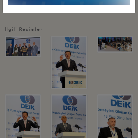
huzurlarınızda Kurum Başkanlarına bu desteklerden ötürü bir kez
daha teşekkür ederim" dedi.
İlgili Resimler