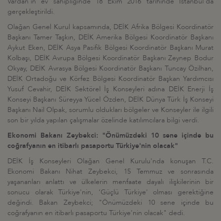
Vardan'ın ev sahipliğinde 18 Ekim 2016 tarihinde İstanbul'da
gerçekleştirildi.
Olağan Genel Kurul kapsamında, DEİK Afrika Bölgesi Koordinatör
Başkanı Tamer Taşkın, DEİK Amerika Bölgesi Koordinatör Başkanı
Aykut Eken, DEİK Asya Pasifik Bölgesi Koordinatör Başkanı Murat
Kolbaşı, DEİK Avrupa Bölgesi Koordinatör Başkanı Zeynep Bodur
Okyay, DEİK Avrasya Bölgesi Koordinatör Başkanı Tuncay Özilhan,
DEİK Ortadoğu ve Körfez Bölgesi Koordinatör Başkan Yardımcısı
Yusuf Cevahir, DEİK Sektörel İş Konseyleri adına DEİK Enerji İş
Konseyi Başkanı Süreyya Yücel Özden, DEİK Dünya Türk İş Konseyi
Başkanı Nail Olpak, sorumlu oldukları bölgeler ve Konseyler ile ilgili
son bir yılda yapılan çalışmalar özelinde katılımcılara bilgi verdi.
Ekonomi Bakanı Zeybekci: "Önümüzdeki 10 sene içinde bu
coğrafyanın en itibarlı pasaportu Türkiye'nin olacak"
DEİK İş Konseyleri Olağan Genel Kurulu'nda konuşan T.C.
Ekonomi Bakanı Nihat Zeybekci, 15 Temmuz ve sonrasında
yaşananları anlattı ve ülkelerin menfaate dayalı ilişkilerinin bir
sonucu olarak Türkiye'nin, ‘Güçlü Türkiye' olması gerektiğine
değindi. Bakan Zeybekci; "Önümüzdeki 10 sene içinde bu
coğrafyanın en itibarlı pasaportu Türkiye'nin olacak" dedi.