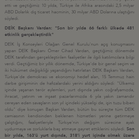
etti ve geçtiğimiz 10 yılda, Türkiye ile Afrika arasındaki 2,5 milyar
ABD Dolarlık dış ticaret hacminin, 30 milyar ABD Dolarına ulaştığını
söyledi.
DEİK Başkanı Vardan: "Son bir yılda 66 farklı ülkede 481
etkinlik gerçekleştirdik"
DEİK İş Konseyleri Olağan Genel Kurulu'nun açış konuşmasını
yapan DEİK Başkanı Ömer Cihad Vardan, geçtiğimiz dönemde
DEİK tarafından gerçekleştirilen faaliyetler ile ilgili katılımcılara bilgi
verdi. Geçtiğimiz bir yıllık dönemde, Türkiye'de bir genel seçim ve
iki hükümet değişikliği yaşandığını hatırlatan DEİK Başkanı Vardan,
Türkiye'de demokrasi ve ekonomiyi hedef alan, 15 Temmuz hain
darbe girişiminin de hafızalardaki yerini aldığını söyledi: "Ülkemiz
içinde yaşanan terör eylemleri, yurt dışında yakın coğrafyamızda,
ihracat, yatırım ve inşaat pazarlarımızda 6 yıla yakın zamandır
cereyan eden savaşların son yıl içindeki yükselişi de, işin tuzu biberi
oldu" diye konuşan Başkan Vardan, bütün bu süreçte tüm DEİK
camiasının kendisinden beklenen hizmetleri yerine getirmeye
çalıştığını, faaliyetleriyle Türkiye'nin değişim sürecine ayak
uydurmaya ve zorluklarla baş etmeye gayret ettiklerini söyledi.
Son
bir yılda, 163'ü yurt dışında, 318'i yurt içinde olmak üzere