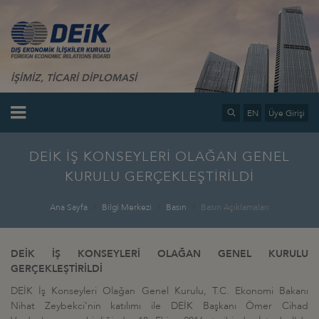
İŞİMİZ, TİCARİ DİPLOMASİ
EN
Üye Girişi
DEİK İŞ KONSEYLERİ OLAĞAN GENEL
KURULU GERÇEKLEŞTİRİLDİ
Ana Sayfa
Bilgi Merkezi
Basın
Basın Açıklamaları
DEİK İŞ KONSEYLERİ OLAĞAN GENEL KURULU
GERÇEKLEŞTİRİLDİ
DEİK İş Konseyleri Olağan Genel Kurulu, T.C. Ekonomi Bakanı
Nihat Zeybekci'nin katılımı ile DEİK Başkanı Ömer Cihad