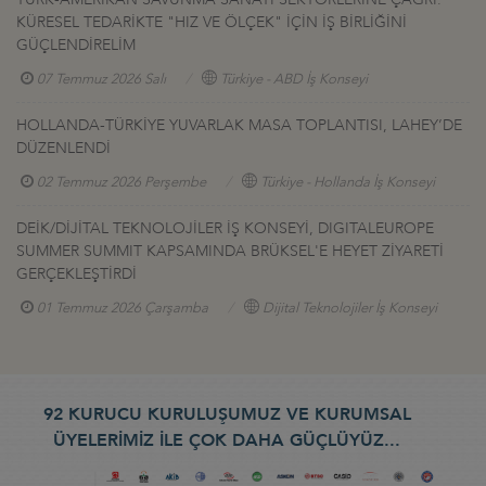
KÜRESEL TEDARİKTE "HIZ VE ÖLÇEK" İÇİN İŞ BİRLİĞİNİ
GÜÇLENDİRELİM
07 Temmuz 2026 Salı
Türkiye - ABD İş Konseyi
HOLLANDA-TÜRKİYE YUVARLAK MASA TOPLANTISI, LAHEY’DE
DÜZENLENDİ
02 Temmuz 2026 Perşembe
Türkiye - Hollanda İş Konseyi
DEİK/DİJİTAL TEKNOLOJİLER İŞ KONSEYİ, DIGITALEUROPE
SUMMER SUMMIT KAPSAMINDA BRÜKSEL'E HEYET ZİYARETİ
GERÇEKLEŞTİRDİ
01 Temmuz 2026 Çarşamba
Dijital Teknolojiler İş Konseyi
92 KURUCU KURULUŞUMUZ VE KURUMSAL
ÜYELERİMİZ İLE ÇOK DAHA GÜÇLÜYÜZ...