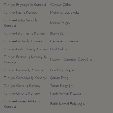
Türkiye-Etiyopya İş Konseyi
Cüneyt Çöke
Türkiye-Fas İş Konseyi
Mehmet Büyükekşi
Türkiye-Fildişi Sahili İş
Merve Yalçın
Konseyi
Türkiye-Filipinler İş Konseyi
İlkem Şahın
Türkiye-Filistin İş Konseyi
Cemalettin Kerim
Türkiye-Finlandiya İş Konseyi
Halil Kulluk
Türkiye-Fransa İş Konseyi İş
Hüseyin Çağatay Özdoğru
Konseyi
Türkiye-Gabon İş Konseyi
Ersel Topaloğlu
Türkiye-Gambiya İş Konseyi
Şaban Dinç
Türkiye-Gana İş Konseyi
Turan Koçyiğit
Türkiye-Gine İş Konseyi
Fatih Volkan Kazova
Türkiye-Güney Afrika İş
Fatih Kemal Ebiçlioğlu
Konseyi