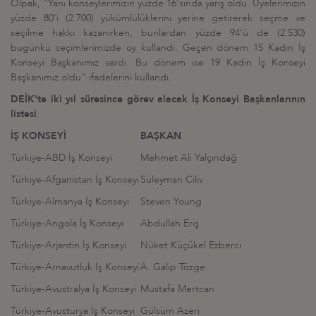
Olpak, "Yani konseylerimizin yüzde 16'sında yarış oldu. Üyelerimizin
yüzde 80'i (2.700) yükümlülüklerini yerine getirerek seçme ve
seçilme hakkı kazanırken, bunlardan yüzde 94'ü de (2.530)
bugünkü seçimlerimizde oy kullandı. Geçen dönem 15 Kadın İş
Konseyi Başkanımız vardı. Bu dönem ise 19 Kadın İş Konseyi
Başkanımız oldu" ifadelerini kullandı.
DEİK'te iki yıl süresince görev alacak İş Konseyi Başkanlarının
listesi
:
İŞ KONSEYİ
BAŞKAN
Türkiye-ABD İş Konseyi
Mehmet Ali Yalçındağ
Türkiye-Afganistan İş Konseyi
Süleyman Ciliv
Türkiye-Almanya İş Konseyi
Steven Young
Türkiye-Angola İş Konseyi
Abdullah Eriş
Türkiye-Arjantin İş Konseyi
Nüket Küçükel Ezberci
Türkiye-Arnavutluk İş Konseyi
A. Galip Tözge
Türkiye-Avustralya İş Konseyi
Mustafa Mertcan
Türkiye-Avusturya İş Konseyi
Gülsüm Azeri