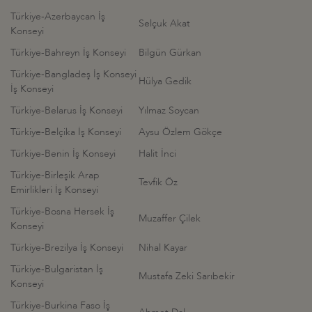
Türkiye-Azerbaycan İş
Selçuk Akat
Konseyi
Türkiye-Bahreyn İş Konseyi
Bilgün Gürkan
Türkiye-Bangladeş İş Konseyi
Hülya Gedik
İş Konseyi
Türkiye-Belarus İş Konseyi
Yılmaz Soycan
Türkiye-Belçika İş Konseyi
Aysu Özlem Gökçe
Türkiye-Benin İş Konseyi
Halit İnci
Türkiye-Birleşik Arap
Tevfik Öz
Emirlikleri İş Konseyi
Türkiye-Bosna Hersek İş
Muzaffer Çilek
Konseyi
Türkiye-Brezilya İş Konseyi
Nihal Kayar
Türkiye-Bulgaristan İş
Mustafa Zeki Sarıbekir
Konseyi
Türkiye-Burkina Faso İş