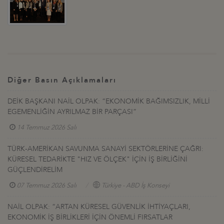
Diğer Basın Açıklamaları
DEİK BAŞKANI NAİL OLPAK: “EKONOMİK BAĞIMSIZLIK, MİLLİ
EGEMENLİĞİN AYRILMAZ BİR PARÇASI”
14 Temmuz 2026 Salı
TÜRK-AMERİKAN SAVUNMA SANAYİ SEKTÖRLERİNE ÇAĞRI:
KÜRESEL TEDARİKTE "HIZ VE ÖLÇEK" İÇİN İŞ BİRLİĞİNİ
GÜÇLENDİRELİM
07 Temmuz 2026 Salı
Türkiye - ABD İş Konseyi
NAİL OLPAK: “ARTAN KÜRESEL GÜVENLİK İHTİYAÇLARI,
EKONOMİK İŞ BİRLİKLERİ İÇİN ÖNEMLİ FIRSATLAR