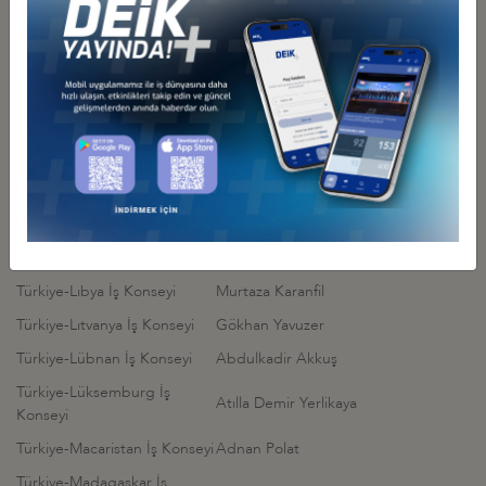
Türkiye-Kongo Demokratik
Mehmet Hilmi Kağnıcı
Cumhuriyeti İş Konseyi
Türkiye-Kore İş Konseyi
Alı Kibar
Türkiye-Kosova İş Konseyi
Merve Özer Yılmaz
Türkiye-Kuveyt İş Konseyi
Ebru Özdemir
Türkiye-Kuzey Makedonya İş
Bilal Kara
Konseyi
Türkiye-Küba İş Konseyi
Mehmet Bülent Aymen
Türkiye-Letonya İş Konseyi
Mustafa Necatı İşol
Türkiye-Lıbya İş Konseyi
Murtaza Karanfil
Türkiye-Lıtvanya İş Konseyi
Gökhan Yavuzer
Türkiye-Lübnan İş Konseyi
Abdulkadir Akkuş
Türkiye-Lüksemburg İş
Atılla Demir Yerlikaya
Konseyi
Türkiye-Macaristan İş Konseyi
Adnan Polat
Türkiye-Madagaskar İş