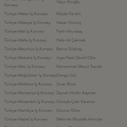
Yalçın Kıroğlu
Konseyi
Türkiye-Malavi İş Konseyi
Müjde Ferahlı
Türkiye-Malezya İş Konseyi
Hasan Gümüş
Türkiye-Mali İş Konseyi
Fatih Altunbaş
Türkiye-Malta İş Konseyi
Halis Ali Çakmak
Türkiye-Mauritius İş Konseyi
Berna Gözbaşı
Türkiye-Meksika İş Konseyi
Ayşe Nazlı Dereli Oba
Türkiye-Mısır İş Konseyi
Muhammet Mesut Toprak
Türkiye-Moğolistan İş Konseyi
Cengiz Gül
Türkiye-Moldova İş Konseyi
Sinan Bora
Türkiye-Moritanya İş Konseyi
Zeynel Abidin Kaymak
Türkiye-Mozambik İş Konseyi
Süheyla Çebi Karahan
Türkiye-Namibya İş Konseyi
Günnur Diker
Türkiye-Nepal İş Konseyi
Mehmet Mustafa Akıncılar