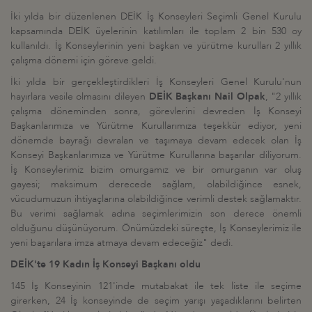
İki yılda bir düzenlenen DEİK İş Konseyleri Seçimli Genel Kurulu
kapsamında DEİK üyelerinin katılımları ile toplam 2 bin 530 oy
kullanıldı. İş Konseylerinin yeni başkan ve yürütme kurulları 2 yıllık
çalışma dönemi için göreve geldi.
İki yılda bir gerçekleştirdikleri İş Konseyleri Genel Kurulu'nun
hayırlara vesile olmasını dileyen
DEİK Başkanı Nail Olpak
, "2 yıllık
çalışma döneminden sonra, görevlerini devreden İş Konseyi
Başkanlarımıza ve Yürütme Kurullarımıza teşekkür ediyor, yeni
dönemde bayrağı devralan ve taşımaya devam edecek olan İş
Konseyi Başkanlarımıza ve Yürütme Kurullarına başarılar diliyorum.
İş Konseylerimiz bizim omurgamız ve bir omurganın var oluş
gayesi; maksimum derecede sağlam, olabildiğince esnek,
vücudumuzun ihtiyaçlarına olabildiğince verimli destek sağlamaktır.
Bu verimi sağlamak adına seçimlerimizin son derece önemli
olduğunu düşünüyorum. Önümüzdeki süreçte, İş Konseylerimiz ile
yeni başarılara imza atmaya devam edeceğiz" dedi.
DEİK'te 19 Kadın İş Konseyi Başkanı oldu
145 İş Konseyinin 121'inde mutabakat ile tek liste ile seçime
girerken, 24 İş konseyinde de seçim yarışı yaşadıklarını belirten