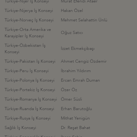
Türkiye-Nijer İş Konseyi
Murat Efendi Ataer
Türkiye-Nijerya İş Konseyi
Hakan Özel
Türkiye-Norveç İş Konseyi
Mehmet Selahattin Ünlü
Türkiye-Orta Amerika ve
Oğuz Satıcı
Karayipler İş Konseyi
Türkiye-Özbekistan İş
İzzet Ekmekçibaşı
Konseyi
Türkiye-Pakistan İş Konseyi
Ahmet Cengiz Özdemir
Türkiye-Peru İş Konseyi
İbrahim Yıldırım
Türkiye-Polonya İş Konseyi
Ercan Emrah Duman
Türkiye-Portekiz İş Konseyi
Özer Öz
Türkiye-Romanya İş Konseyi
Ömer Süsli
Türkiye-Ruanda İş Konseyi
Erhan Barutoğlu
Türkiye-Rusya İş Konseyi
Mithat Yenigün
Sağlık İş Konseyi
Dr. Reşat Bahat