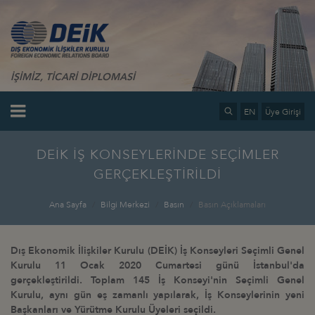
İŞİMİZ, TİCARİ DİPLOMASİ
EN
Üye Girişi
DEİK İŞ KONSEYLERİNDE SEÇİMLER
GERÇEKLEŞTİRİLDİ
Ana Sayfa
Bilgi Merkezi
Basın
Basın Açıklamaları
Dış Ekonomik İlişkiler Kurulu (DEİK) İş Konseyleri Seçimli Genel
Kurulu 11 Ocak 2020 Cumartesi günü İstanbul'da
gerçekleştirildi. Toplam 145 İş Konseyi'nin Seçimli Genel
Kurulu, aynı gün eş zamanlı yapılarak, İş Konseylerinin yeni
Başkanları ve Yürütme Kurulu Üyeleri seçildi.