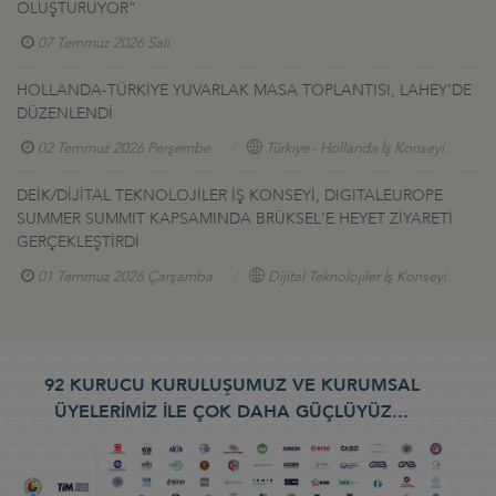
OLUŞTURUYOR”
07 Temmuz 2026 Salı
HOLLANDA-TÜRKİYE YUVARLAK MASA TOPLANTISI, LAHEY’DE
DÜZENLENDİ
02 Temmuz 2026 Perşembe
Türkiye - Hollanda İş Konseyi
DEİK/DİJİTAL TEKNOLOJİLER İŞ KONSEYİ, DIGITALEUROPE
SUMMER SUMMIT KAPSAMINDA BRÜKSEL'E HEYET ZİYARETİ
GERÇEKLEŞTİRDİ
01 Temmuz 2026 Çarşamba
Dijital Teknolojiler İş Konseyi
92 KURUCU KURULUŞUMUZ VE KURUMSAL
ÜYELERİMİZ İLE ÇOK DAHA GÜÇLÜYÜZ...