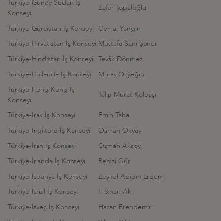
Türkiye-Güney Sudan İş
Zafer Topaloğlu
Konseyi
Türkiye-Gürcistan İş Konseyi
Cemal Yangın
Türkiye-Hırvatistan İş Konseyi
Mustafa Sani Şener
Türkiye-Hindistan İş Konseyi
Tevfik Dönmez
Türkiye-Hollanda İş Konseyi
Murat Özyeğin
Türkiye-Hong Kong İş
Talip Murat Kolbaşı
Konseyi
Türkiye-Irak İş Konseyi
Emin Taha
Türkiye-İngiltere İş Konseyi
Osman Okyay
Türkiye-İran İş Konseyi
Osman Aksoy
Türkiye-İrlanda İş Konseyi
Remzi Gür
Türkiye-İspanya İş Konseyi
Zeynel Abidın Erdem
Türkiye-İsrail İş Konseyi
I. Sinan Ak
Türkiye-İsveç İş Konseyi
Hasan Erendemir