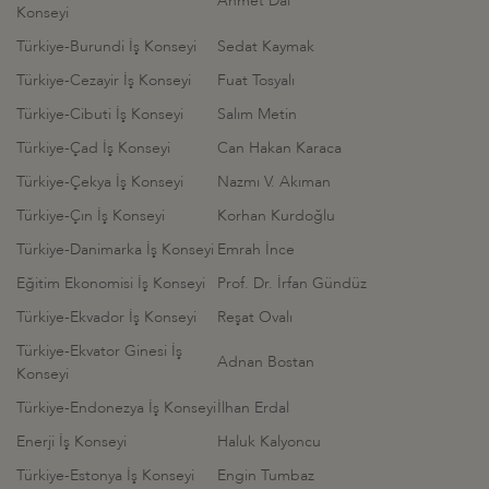
Ahmet Dal
Konseyi
Türkiye-Burundi İş Konseyi
Sedat Kaymak
Türkiye-Cezayir İş Konseyi
Fuat Tosyalı
Türkiye-Cibuti İş Konseyi
Salım Metin
Türkiye-Çad İş Konseyi
Can Hakan Karaca
Türkiye-Çekya İş Konseyi
Nazmı V. Akıman
Türkiye-Çın İş Konseyi
Korhan Kurdoğlu
Türkiye-Danimarka İş Konseyi
Emrah İnce
Eğitim Ekonomisi İş Konseyi
Prof. Dr. İrfan Gündüz
Türkiye-Ekvador İş Konseyi
Reşat Ovalı
Türkiye-Ekvator Ginesi İş
Adnan Bostan
Konseyi
Türkiye-Endonezya İş Konseyi
İlhan Erdal
Enerji İş Konseyi
Haluk Kalyoncu
Türkiye-Estonya İş Konseyi
Engin Tumbaz