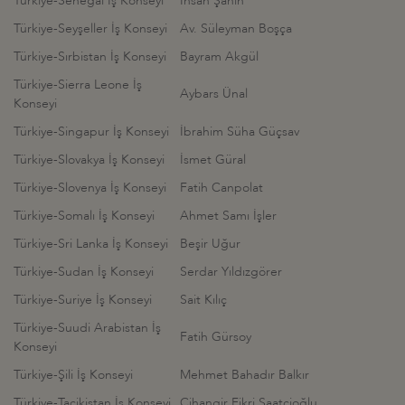
Türkiye-Senegal İş Konseyi
İhsan Şahin
Türkiye-Seyşeller İş Konseyi
Av. Süleyman Boşça
Türkiye-Sırbistan İş Konseyi
Bayram Akgül
Türkiye-Sierra Leone İş
Aybars Ünal
Konseyi
Türkiye-Singapur İş Konseyi
İbrahim Süha Güçsav
Türkiye-Slovakya İş Konseyi
İsmet Güral
Türkiye-Slovenya İş Konseyi
Fatih Canpolat
Türkiye-Somalı İş Konseyi
Ahmet Samı İşler
Türkiye-Sri Lanka İş Konseyi
Beşir Uğur
Türkiye-Sudan İş Konseyi
Serdar Yıldızgörer
Türkiye-Suriye İş Konseyi
Sait Kılıç
Türkiye-Suudi Arabistan İş
Fatih Gürsoy
Konseyi
Türkiye-Şili İş Konseyi
Mehmet Bahadır Balkır
Türkiye-Tacikistan İş Konseyi
Cihangir Fikri Saatçioğlu