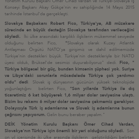
Yönetim Kurulu Başkanı Ömer Cihad Vardan ve Türkiye-Slovakya İş
Konseyi Başkanı Akay Gökçe'nin ev sahipliğinde 14 Mayıs 2015
tarihinde İstanbul'da gerçekleşti.
Slovakya Başbakanı Robert Fico, Türkiye'ye, AB müzakere
sürecinde en büyük desteğin Slovakya tarafından verileceğini
söyledi.
İki ülke arasındaki karşılıklı ilişkilerin mükemmel seviyede
olduğunu belirten Fico,
"
Slovakya olarak Kuzey Atlantik
Antlaşması Örgütü NATO'ya girişimiz ve dahil edilmemizde
Türkiye'nin destekleri büyük. Türkiye'nin destekleriyle bir NATO
üyesi olduk, Brüksel'de sesimizi duyurabiliyoruz" dedi.
Fico, "
Türkiye bölgesel bir güç, bundan kimsenin şüphesi yok. Suriye
ve Libya'daki sorunlarla mücadelede Türkiye çok yardımcı
oldu" dedi
. Slovak iş dünyasının gücünün yüksek teknolojide
yoğunlaştığını belirten Fico,
"Son yıllarda Türkiye ile dış
ticaretimiz 6 kat büyüyerek 1,6 milyar dolar seviyesine ulaştı.
Bizim bu rakamı 6 milyar dolar seviyesine çekmemiz gerekiyor.
Dolayısıyla Türk iş adamlarına ve Slovak iş adamlarına bunun
çağrısını yapıyorum.
Gelin bunu beraber yapalım."
DEİK Yönetim Kurulu Başkanı Ömer Cihad Vardan,
Slovakya'nın Türkiye için önemli bir yeri olduğunu söyledi.
Son
on yıl içerisinde iki ülke arasında ilişkilerin geliştirildiğini belirten