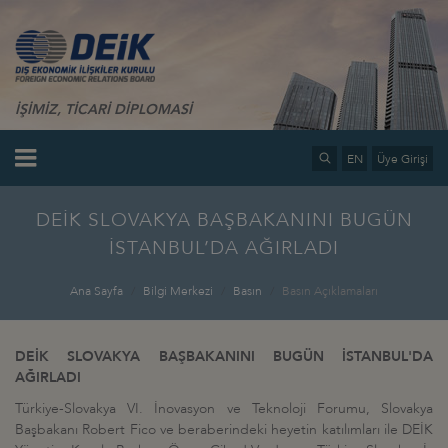
İŞİMİZ, TİCARİ DİPLOMASİ
EN
Üye Girişi
DEİK SLOVAKYA BAŞBAKANINI BUGÜN
İSTANBUL’DA AĞIRLADI
Ana Sayfa
Bilgi Merkezi
Basın
Basın Açıklamaları
DEİK SLOVAKYA BAŞBAKANINI BUGÜN İSTANBUL'DA
AĞIRLADI
Türkiye-Slovakya VI. İnovasyon ve Teknoloji Forumu, Slovakya
Başbakanı Robert Fico ve beraberindeki heyetin katılımları ile DEİK