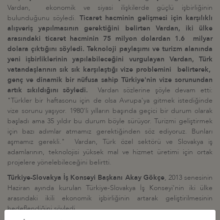
Vardan, ekonomik ve siyasi ilişkilerde güçlü işbirliğinin
bulunduğunu söyledi.
Ticaret hacminin gelişmesi için karşılıklı
alışveriş yapılmasının gerektiğini belirten Vardan, iki ülke
arasındaki ticaret hacminin 75 milyon dolardan 1.6 milyar
dolara çıktığını söyledi.
Teknoloji paylaşımı ve turizm alanında
yeni işbirliklerinin yapılabileceğini vurgulayan Vardan, Türk
vatandaşlarının sık sık karşılaştığı vize problemini belirterek,
genç ve dinamik bir nüfusa sahip Türkiye'nin vize sorunundan
artık sıkıldığını söyledi.
Vardan sözlerine şöyle devam etti:
"Türkler bir haftasonu için de olsa Avrupa'ya gitmek istediğinde
vize sorunu yaşıyor. 1980'li yılların başında geçici bir durum olarak
başladı ama 35 yıldır bu durum böyle sürüyor. Turizmi geliştirmek
için bazı adımlar atmamız gerektiğinden söz ediyoruz. Bunları
aşmamız gerekli." Vardan, Türk özel sektörü ve Slovakya iş
adamlarının, teknolojisi yüksek mal ve hizmet üretimi için ortak
projelere yönelebileceğini belirtti.
Türkiye-Slovakya İş Konseyi Başkanı Akay Gökçe
, 2013 senesinin
Haziran ayında kurulan Türkiye-Slovakya İş Konseyi'nin iki ülke
arasındaki ikili ekonomik işbirliğinin artarak geliştirilmesinin
hedeflendiğini söyledi.