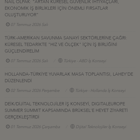
NAİL OLPAK: “ARTAN KÜRESEL GÜVENLİK İHTİYAÇLARI,
EKONOMİK İŞ BİRLİKLERİ İÇİN ÖNEMLİ FIRSATLAR
OLUŞTURUYOR”
07 Temmuz 2026 Salı
TÜRK-AMERİKAN SAVUNMA SANAYİ SEKTÖRLERİNE ÇAĞRI:
KÜRESEL TEDARİKTE "HIZ VE ÖLÇEK" İÇİN İŞ BİRLİĞİNİ
GÜÇLENDİRELİM
07 Temmuz 2026 Salı
Türkiye - ABD İş Konseyi
HOLLANDA-TÜRKİYE YUVARLAK MASA TOPLANTISI, LAHEY’DE
DÜZENLENDİ
02 Temmuz 2026 Perşembe
Türkiye - Hollanda İş Konseyi
DEİK/DİJİTAL TEKNOLOJİLER İŞ KONSEYİ, DIGITALEUROPE
SUMMER SUMMIT KAPSAMINDA BRÜKSEL'E HEYET ZİYARETİ
GERÇEKLEŞTİRDİ
01 Temmuz 2026 Çarşamba
Dijital Teknolojiler İş Konseyi