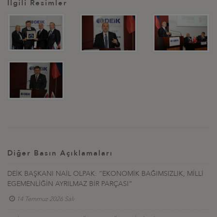
İlgili Resimler
Diğer Basın Açıklamaları
DEİK BAŞKANI NAİL OLPAK: “EKONOMİK BAĞIMSIZLIK, MİLLİ
EGEMENLİĞİN AYRILMAZ BİR PARÇASI”
14 Temmuz 2026 Salı