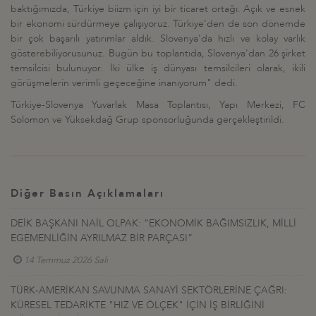
baktığımızda, Türkiye biizm için iyi bir ticaret ortağı. Açık ve esnek
bir ekonomi sürdürmeye çalışıyoruz. Türkiye'den de son dönemde
bir çok başarılı yatırımlar aldık. Slovenya'da hızlı ve kolay varlık
gösterebiliyorusunuz. Bugün bu toplantıda, Slovenya'dan 26 şirket
temsilcisi bulunuyor. İki ülke iş dünyası temsilcileri olarak, ikili
görüşmelerin verimli geçeceğine inanıyorum" dedi.
Türkiye-Slovenya Yuvarlak Masa Toplantısı, Yapı Merkezi, FC
Solomon ve Yüksekdağ Grup sponsorluğunda gerçekleştirildi.
Diğer Basın Açıklamaları
DEİK BAŞKANI NAİL OLPAK: “EKONOMİK BAĞIMSIZLIK, MİLLİ
EGEMENLİĞİN AYRILMAZ BİR PARÇASI”
14 Temmuz 2026 Salı
TÜRK-AMERİKAN SAVUNMA SANAYİ SEKTÖRLERİNE ÇAĞRI:
KÜRESEL TEDARİKTE "HIZ VE ÖLÇEK" İÇİN İŞ BİRLİĞİNİ