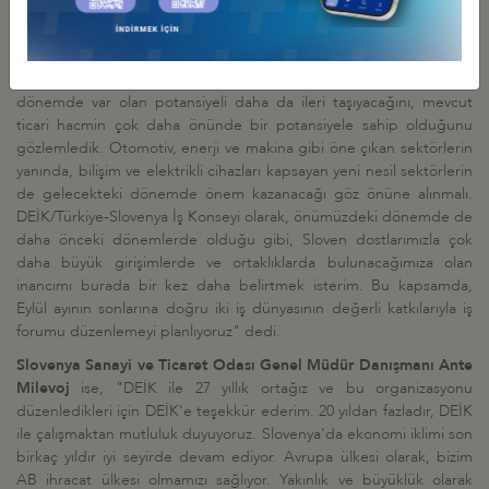
ise,
"DEİK/Türkiye-Slovenya İş Konseyi olarak, Karşı Kanat
Kuruluşumuz Slovenya Sanayi ve Ticaret Odası'nın değerli
destekleri ile birlikte geçtiğimiz Haziran ayında Slovenya'da önemli
temaslarda bulunduk. Sloven ve Türk iş dünyasının, önümüzdeki
dönemde var olan potansiyeli daha da ileri taşıyacağını, mevcut
ticari hacmin çok daha önünde bir potansiyele sahip olduğunu
gözlemledik. Otomotiv, enerji ve makina gibi öne çıkan sektörlerin
yanında, bilişim ve elektrikli cihazları kapsayan yeni nesil sektörlerin
de gelecekteki dönemde önem kazanacağı göz önüne alınmalı.
DEİK/Türkiye-Slovenya İş Konseyi olarak, önümüzdeki dönemde de
daha önceki dönemlerde olduğu gibi, Sloven dostlarımızla çok
daha büyük girişimlerde ve ortaklıklarda bulunacağımıza olan
inancımı burada bir kez daha belirtmek isterim. Bu kapsamda,
Eylül ayının sonlarına doğru iki iş dünyasının değerli katkılarıyla iş
forumu düzenlemeyi planlıyoruz" dedi.
Slovenya Sanayi ve Ticaret Odası Genel Müdür Danışmanı Ante
Milevoj
ise, "DEİK ile 27 yıllık ortağız ve bu organizasyonu
düzenledikleri için DEİK'e teşekkür ederim. 20 yıldan fazladır, DEİK
ile çalışmaktan mutluluk duyuyoruz. Slovenya'da ekonomi iklimi son
birkaç yıldır iyi seyirde devam ediyor. Avrupa ülkesi olarak, bizim
AB ihracat ülkesi olmamızı sağlıyor. Yakınlık ve büyüklük olarak