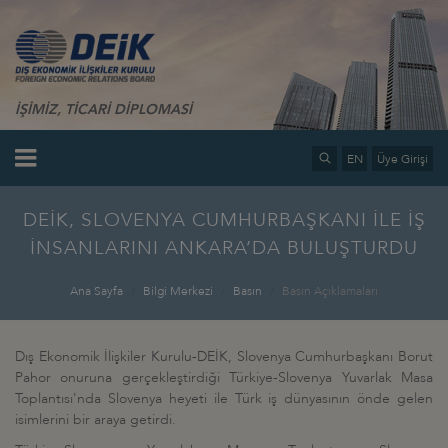
İŞİMİZ, TİCARİ DİPLOMASİ
EN
Üye Girişi
DEİK, SLOVENYA CUMHURBAŞKANI İLE İŞ
İNSANLARINI ANKARA’DA BULUŞTURDU
Ana Sayfa
Bilgi Merkezi
Basın
Basın Açıklamaları
Dış Ekonomik İlişkiler Kurulu-DEİK, Slovenya Cumhurbaşkanı Borut
Pahor onuruna gerçekleştirdiği Türkiye-Slovenya Yuvarlak Masa
Toplantısı'nda Slovenya heyeti ile Türk iş dünyasının önde gelen
isimlerini bir araya getirdi.