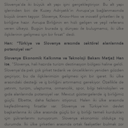
Slovenya'da iki büyük alt yapı işini gerçekleştiriyor. Bu alt yapı
işlerinden biri de Kuzey Adriyatik'in Avrupa'ya bağlanmasında
büyük önem taşıyor. Slovenya, Know-How ve inovatif şirketleri ile iş
birliğine hazır. Avrupa Birliğinin en hızlı gelişen ve yeşil referans
veren ülkeyiz. Bugün burada iş dünyası ile buluşmamız, iki ülke
ilişkilerinin gelişmesi için bir fırsat" dedi.
Han: "Türkiye ve Slovenya arasında sektörel alanlarında
potansiyel var"
Slovenya Ekonomik Kalkınma ve Teknoloji Bakanı Matjaž Han
ise
, "Slovenya, hali hazırda turizm destinasyon bölgesi haline geldi.
Slovenya'da pek çok şirket tedarik ve önceliklerini yeniden gözden
geçiriyor, bu da ilişkilerimizin gelişmesi için bir işaret. İki ülke
arasındaki desteği ve iş birliğini artırmamız gerekiyor. Özellikle de
yatırım, turizm, ulaşturma, ormancılık, spor, bilgi teknolojileri ve
gıda alanlarında potansiyel var. Mevcut göstergelerde iş birliğimiz
güçlü. Elbette, daha fazlasını istiyoruz. Halen iki ülke arasında
keşfedilmemiş fırsatlar var. Slovenya ve Türkiye'nin devlet
başkanlarına iki ülke arasında güçlü bir iş birliği temeli kurdukları
için şükranlarımı sunuyorum. Slovenya ekonomisi oldukça niş
durumda. İki ülke şirketleri arasında ortak faaliyetler bulmak zor