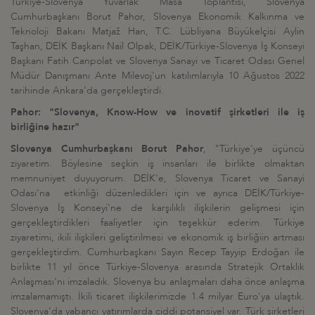
Türkiye-Slovenya Yuvarlak Masa Toplantısı, Slovenya
Cumhurbaşkanı Borut Pahor, Slovenya Ekonomik Kalkınma ve
Teknoloji Bakanı Matjaž Han, T.C. Lübliyana Büyükelçisi Aylin
Taşhan, DEİK Başkanı Nail Olpak, DEİK/Türkiye-Slovenya İş Konseyi
Başkanı Fatih Canpolat ve Slovenya Sanayi ve Ticaret Odası Genel
Müdür Danışmanı Ante Milevoj'un katılımlarıyla 10 Ağustos 2022
tarihinde Ankara'da gerçekleştirdi.
Pahor: "Slovenya, Know-How ve inovatif şirketleri ile iş
birliğine hazır"
Slovenya Cumhurbaşkanı Borut Pahor
, "Türkiye'ye üçüncü
ziyaretim. Böylesine seçkin iş insanları ile birlikte olmaktan
memnuniyet duyuyorum. DEİK'e, Slovenya Ticaret ve Sanayi
Odası'na etkinliği düzenledikleri için ve ayrıca DEİK/Türkiye-
Slovenya İş Konseyi'ne de karşılıklı ilişkilerin gelişmesi için
gerçekleştirdikleri faaliyetler için teşekkür ederim. Türkiye
ziyaretimi, ikili ilişkileri geliştirilmesi ve ekonomik iş birliğiin artması
gerçekleştirdim. Cumhurbaşkanı Sayın Recep Tayyip Erdoğan ile
birlikte 11 yıl önce Türkiye-Slovenya arasında Stratejik Ortaklık
Anlaşması'nı imzaladık. Slovenya bu anlaşmaları daha önce anlaşma
imzalamamıştı. İkili ticaret ilişkilerimizde 1.4 milyar Euro'ya ulaştık.
Slovenya'da yabancı yatırımlarda ciddi potansiyel var. Türk şirketleri