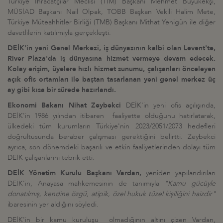
Türkiye İhracatçılar Meclisi (TİM) Başkanı Mehmet Büyükekşi,
MÜSİAD Başkanı Nail Olpak, TOBB Başkan Vekili Halim Mete,
Türkiye Müteahhitler Birliği (TMB) Başkanı Mithat Yenigün ile diğer
davetlilerin katılımıyla gerçekleşti.
DEİK'in yeni Genel Merkezi, iş dünyasının kalbi olan Levent'te,
River Plaza'da iş dünyasına hizmet vermeye devam edecek.
Kolay erişim, üyelere hızlı hizmet sunumu, çalışanları önceleyen
açık ofis ortamları ile baştan tasarlanan yeni genel merkez üç
ay gibi kısa bir sürede hazırlandı.
Ekonomi Bakanı Nihat Zeybekci
DEİK'in yeni ofis açılışında,
DEİK'in 1986 yılından itibaren faaliyette olduğunu hatırlatarak,
ülkedeki tüm kurumların Türkiye'nin 2023/2051/2073 hedefleri
doğrultusunda beraber çalışması gerektiğini belirtti. Zeybekci
ayrıca, son dönemdeki başarılı ve etkin faaliyetlerinden dolayı tüm
DEİK çalışanlarını tebrik etti.
DEİK Yönetim Kurulu Başkanı Vardan,
yeniden yapılandırılan
DEİK'in, Anayasa mahkemesinin de tanımıyla
"Kamu gücüyle
donatılmış, kendine özgü, atipik, özel hukuk tüzel kişiliğini haizdir"
ibaresinin yer aldığını söyledi.
DEİK'in bir kamu kuruluşu olmadığının altını çizen Vardan,