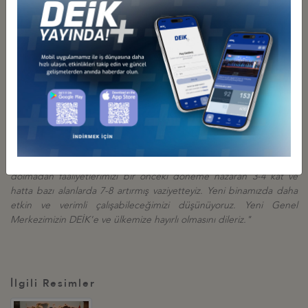
kabullerindeki iş dünyasıyla ilgili tüm organizasyonları yapacak tek
resmi kurum olarak yetkilendirilmiştir.
Gerektiği hallerde, organizasyonlarımızı kurucu kuruluşlarımız ve
aynı zamanda kurumumuzun başkan yardımcılıklarını da
yürütmekte olan TOBB, TİM, MÜSİAD, TÜSİAD ve TMB ile de
birlikte yapıyoruz. Tüm bu sistem, ancak ve ancak hep birlikte
olduğumuz vakit çok daha iyi çalışıyor. Başarı hep el ele, kol kola
olduğumuz zaman daha çabuk geliyor.
Sonuçta bugün biz hiçbir kurumu ayırmadan 102 kurucu kuruluş ve
127 iş konseyimizle birlikte ülke hedeflerimiz doğrultusunda
çalışmaktayız ve göreve geldiğimiz günden bu yana daha 1 sene
dolmadan faaliyetlerimizi bir önceki döneme nazaran 3-4 kat ve
hatta bazı alanlarda 7-8 artırmış vaziyetteyiz. Yeni binamızda daha
etkin ve verimli çalışabileceğimizi düşünüyoruz. Yeni Genel
Merkezimizin DEİK'e ve ülkemize hayırlı olmasını dileriz."
İlgili Resimler