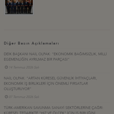
Diğer Basın Açıklamaları
DEİK BAŞKANI NAİL OLPAK: “EKONOMİK BAĞIMSIZLIK, MİLLİ
EGEMENLİĞİN AYRILMAZ BİR PARÇASI”
14 Temmuz 2026 Salı
NAİL OLPAK: “ARTAN KÜRESEL GÜVENLİK İHTİYAÇLARI,
EKONOMİK İŞ BİRLİKLERİ İÇİN ÖNEMLİ FIRSATLAR
OLUŞTURUYOR”
07 Temmuz 2026 Salı
TÜRK-AMERİKAN SAVUNMA SANAYİ SEKTÖRLERİNE ÇAĞRI:
KÜRESEL TEDARİKTE "HIZ VE ÖLÇEK" İÇİN İŞ BİRLİĞİNİ