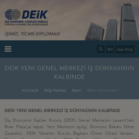
İŞİMİZ, TİCARİ DİPLOMASİ
EN
Üye Girişi
DEİK YENİ GENEL MERKEZİ İŞ DÜNYASININ
KALBİNDE
Ana Sayfa
Bilgi Merkezi
Basın
Basın Açıklamaları
DEİK YENİ GENEL MERKEZİ İŞ DÜNYASININ KALBİNDE
Dış Ekonomik İlişkiler Kurulu (DEİK) Genel Merkezini Levent'teki
River Plaza'ya taşıdı. Yeni Merkezin açılışı, Ekonomi Bakanı Nihat
Zeybekci, DEİK Yönetim Kurulu Başkanı Ömer Cihad Vardan,