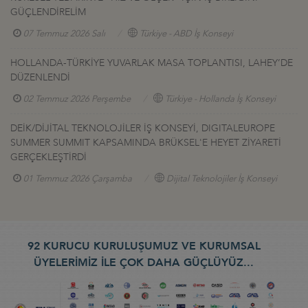
GÜÇLENDİRELİM
07 Temmuz 2026 Salı
Türkiye - ABD İş Konseyi
HOLLANDA-TÜRKİYE YUVARLAK MASA TOPLANTISI, LAHEY’DE
DÜZENLENDİ
02 Temmuz 2026 Perşembe
Türkiye - Hollanda İş Konseyi
DEİK/DİJİTAL TEKNOLOJİLER İŞ KONSEYİ, DIGITALEUROPE
SUMMER SUMMIT KAPSAMINDA BRÜKSEL'E HEYET ZİYARETİ
GERÇEKLEŞTİRDİ
01 Temmuz 2026 Çarşamba
Dijital Teknolojiler İş Konseyi
92 KURUCU KURULUŞUMUZ VE KURUMSAL
ÜYELERİMİZ İLE ÇOK DAHA GÜÇLÜYÜZ...