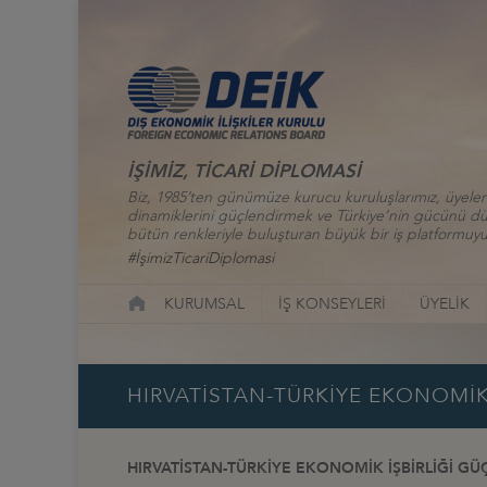
İŞİMİZ, TİCARİ DİPLOMASİ
Biz, 1985’ten günümüze kurucu kuruluşlarımız, üyelerim
dinamiklerini güçlendirmek ve Türkiye’nin gücünü düny
bütün renkleriyle buluşturan büyük bir iş platformuyu
#İşimizTicariDiplomasi
KURUMSAL
İŞ KONSEYLERİ
ÜYELİK
HIRVATİSTAN-TÜRKİYE EKONOMİK
HIRVATİSTAN-TÜRKİYE EKONOMİK İŞBİRLİĞİ G