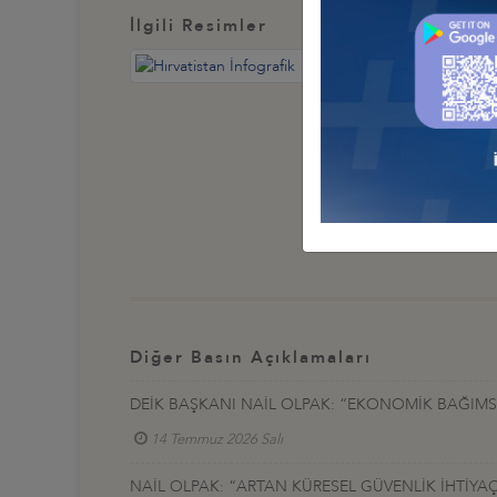
İlgili Resimler
Diğer Basın Açıklamaları
DEİK BAŞKANI NAİL OLPAK: “EKONOMİK BAĞIMSIZ
14 Temmuz 2026 Salı
NAİL OLPAK: “ARTAN KÜRESEL GÜVENLİK İHTİYAÇ