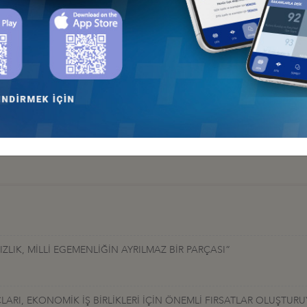
LIK, MİLLİ EGEMENLİĞİN AYRILMAZ BİR PARÇASI”
LARI, EKONOMİK İŞ BİRLİKLERİ İÇİN ÖNEMLİ FIRSATLAR OLUŞTUR