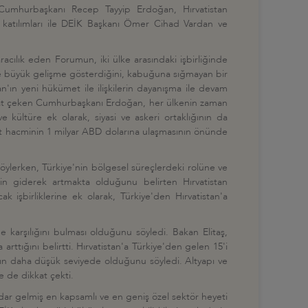
e Cumhurbaşkanı Recep Tayyip Erdoğan, Hırvatistan
 katılımları ile DEİK Başkanı Ömer Cihad Vardan ve
racılık eden Forumun, iki ülke arasındaki işbirliğinde
i ile büyük gelişme gösterdiğini, kabuğuna sığmayan bir
ın yeni hükümet ile ilişkilerin dayanışma ile devam
ikkat çeken Cumhurbaşkanı Erdoğan, her ülkenin zaman
h ve kültüre ek olarak, siyasi ve askeri ortaklığının da
aret hacminin 1 milyar ABD dolarına ulaşmasının önünde
i söylerken, Türkiye'nin bölgesel süreçlerdeki rolüne ve
inin giderek artmakta olduğunu belirten Hırvatistan
ak işbirliklerine ek olarak, Türkiye'den Hırvatistan'a
e de karşılığını bulması olduğunu söyledi. Bakan Elitaş,
arttığını belirtti. Hırvatistan'a Türkiye'den gelen 15'i
rın daha düşük seviyede olduğunu söyledi. Altyapı ve
e de dikkat çekti.
dar gelmiş en kapsamlı ve en geniş özel sektör heyeti