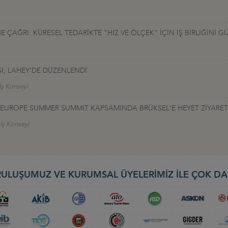
ÇAĞRI: KÜRESEL TEDARİKTE "HIZ VE ÖLÇEK" İÇİN İŞ BİRLİĞİNİ G
I, LAHEY’DE DÜZENLENDİ
İş Konseyi
TALEUROPE SUMMER SUMMIT KAPSAMINDA BRÜKSEL'E HEYET ZİYARET
 İş Konseyi
ULUŞUMUZ VE KURUMSAL ÜYELERİMİZ İLE ÇOK DA