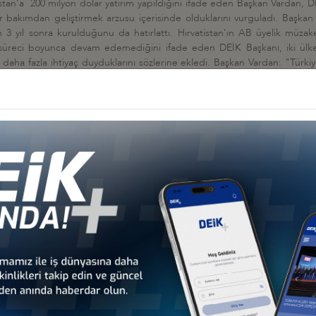
n'a 200 milyon dolar yatırım yapıldığını ifade eden Başkan Vardan, DEİK o
i her bakımdan geliştirmek arzusu içerisinde olduklarını vurguladı. Başka
n 3 yıl sonra kurulduğunu da hatırlattı. Hırvatistan'ın AB üyelik müzak
süreci boyunca devam edemediğini ifade eden DEİK Başkanı, iki ülken
aha fazla ihtiyaç duyduklarını sözlerine ekledi. Başkan Vardan: "Türki
 Gümrük Birliği'nin güncellenmesi ile uğraşıyor. Halbuki Türkiye, hiçbir z
ülke infografiğini ekte dikkatinize sunarız.
 milyon ABD doları
araç, tekstil, beyaz eşya.
135 milyon ABD doları
llar, ilaç ve eczacılık ürünleri.
rı