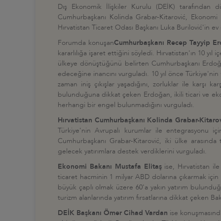
Dış Ekonomik İlişkiler Kurulu (DEİK) tarafından 
Cumhurbaşkanı Kolinda Grabar-Kitarović, Ekonomi B
Hırvatistan Ticaret Odası Başkanı Luka Burilović'in ev 
Forumda konuşan
Cumhurbaşkanı Recep Tayyip E
kararlılığa işaret ettiğini söyledi. Hırvatistan'ın 10
ülkeye dönüştüğünü belirten Cumhurbaşkanı Erdoğan,
edeceğine inancını vurguladı. 10 yıl önce Türkiye'n
zaman iniş çıkışlar yaşadığını, zorluklar ile karşı kar
bulunduğuna dikkat çeken Erdoğan, ikili ticari ve eko
herhangi bir engel bulunmadığını vurguladı.
Hırvatistan Cumhurbaşkanı Kolinda Grabar-Kitaro
Türkiye'nin Avrupalı kurumlar ile entegrasyonu içi
Cumhurbaşkanı Grabar-Kitarović, iki ülke arasında tur
gelecek yatırımlara destek verdiklerini vurguladı.
Ekonomi Bakanı Mustafa Elitaş
ise, Hırvatistan il
ticaret hacminin 1 milyar ABD dolarına çıkarmak için ga
büyük çaplı olmak üzere 60'a yakın yatırım bulunduğ
turizm alanlarında yatırım fırsatlarına dikkat çeken Ba
DEİK Başkanı Ömer Cihad Vardan
ise konuşmasında