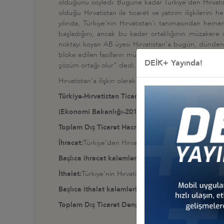
olduğunu söyledi. Bugüne kadar Türkiye'den Hırvatista
olduğu Hırvatistan ile ticaret ve yatırım ilişkilerin
yılında, Türkiye'nin Hırvatistan'ı tanımasından heme
başladığını, ancak bu kader ortaklığının müzakere 
noktayı koyan AB üyesi Hırvatistan'a bugün, dünden d
bloke edilen fasılların müzakeresiyle, vize sorunuyla,
DEİK+ Yayında!
çözüm ortağı olur" dedi.
Hırvatistan'a ilişkin olarak DEİK tarafından hazırlanan 
Türkiye-Hırvatistan Ticaret Rakamları
(Ekonomi Bakanlığı-2015)
Toplam Dış Ticaret Hacmi:
387 milyon ABD doları
İhracat:
Türkiye'den Hırvatistan'a yapılan ihracat: 252
Başlıca ihracat kalemleri:
Petrol yağları, demir-çelik, 
İthalat:
Türkiye'nin Hırvatistan'dan yaptığı ithalat: 
Başlıca ithalat kalemleri:
Elektrik malzemeleri, kimyasa
Toplam Dış Ticaret Dengesi: 117 milyon ABD dola