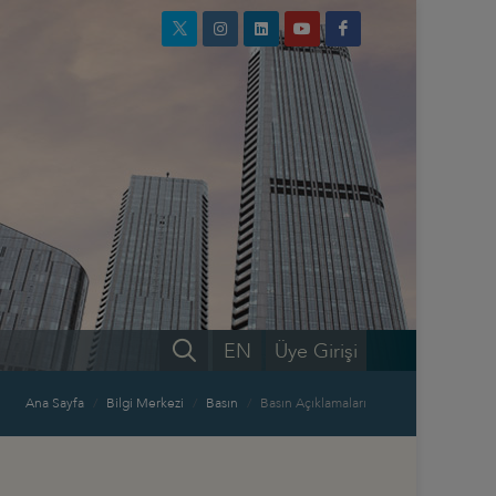
EN
Üye Girişi
Ana Sayfa
Bilgi Merkezi
Basın
Basın Açıklamaları