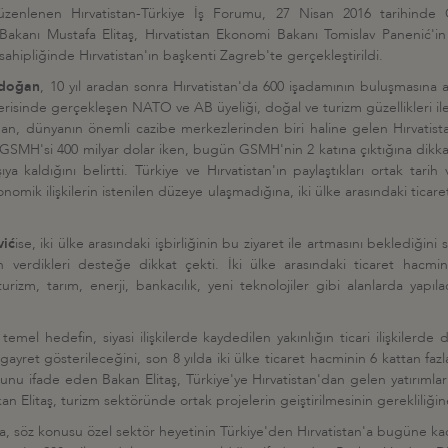
düzenlenen Hırvatistan-Türkiye İş Forumu, 27 Nisan 2016 tarihind
akanı Mustafa Elitaş, Hırvatistan Ekonomi Bakanı Tomislav Panenić'in
sahipliğinde Hırvatistan'ın başkenti Zagreb'te gerçekleştirildi.
rdoğan
, 10 yıl aradan sonra Hırvatistan'da 600 işadamının buluşmasına a
 yıl içerisinde gerçekleşen NATO ve AB üyeliği, doğal ve turizm güzellikler
 dünyanın önemli cazibe merkezlerinden biri haline gelen Hırvatistan'
in GSMH'si 400 milyar dolar iken, bugün GSMH'nin 2 katına çıktığına d
şıya kaldığını belirtti. Türkiye ve Hırvatistan'ın paylaştıkları ortak tari
nomik ilişkilerin istenilen düzeye ulaşmadığına, iki ülke arasındaki tic
vić
ise, iki ülke arasındaki işbirliğinin bu ziyaret ile artmasını beklediğin
n verdikleri desteğe dikkat çekti. İki ülke arasındaki ticaret hacm
izm, tarım, enerji, bankacılık, yeni teknolojiler gibi alanlarda yapılac
e temel hedefin, siyasi ilişkilerde kaydedilen yakınlığın ticari ilişkilerd
yret gösterileceğini, son 8 yılda iki ülke ticaret hacminin 6 kattan fazla 
unu ifade eden Bakan Elitaş, Türkiye'ye Hırvatistan'dan gelen yatırımla
kan Elitaş, turizm sektöründe ortak projelerin geiştirilmesinin gerekliliğin
, söz konusu özel sektör heyetinin Türkiye'den Hırvatistan'a bugüne ka