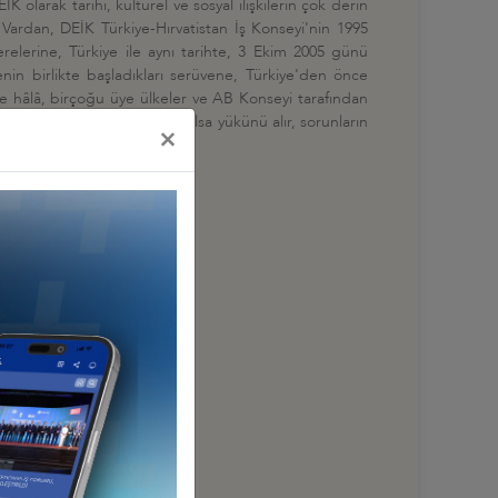
larak tarihi, kültürel ve sosyal ilişkilerin çok derin
n Vardan, DEİK Türkiye-Hırvatistan İş Konseyi'nin 1995
erelerine, Türkiye ile aynı tarihte, 3 Ekim 2005 günü
in birlikte başladıkları serüvene, Türkiye'den önce
ye hâlâ, birçoğu üye ülkeler ve AB Konseyi tarafından
aman AB'ye yük olmaz, olsa olsa yükünü alır, sorunların
×