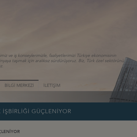
iz ve iş konseylerimizle, faaliyetlerimizi Türkiye ekonomisinin
aya taşımak için aralıksız sürdürüyoruz. Biz, Türk özel sektörünü
z.
BİLGİ MERKEZİ
İLETİŞİM
 İŞBİRLİĞİ GÜÇLENİYOR
ÜÇLENİYOR