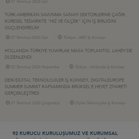
07 Temmuz 2026 Salı
TÜRK-AMERİKAN SAVUNMA SANAYİ SEKTÖRLERİNE ÇAĞRI:
KÜRESEL TEDARİKTE "HIZ VE ÖLÇEK" İÇİN İŞ BİRLİĞİNİ
GÜÇLENDİRELİM
07 Temmuz 2026 Salı
Türkiye - ABD İş Konseyi
HOLLANDA-TÜRKİYE YUVARLAK MASA TOPLANTISI, LAHEY’DE
DÜZENLENDİ
02 Temmuz 2026 Perşembe
Türkiye - Hollanda İş Konseyi
DEİK/DİJİTAL TEKNOLOJİLER İŞ KONSEYİ, DIGITALEUROPE
SUMMER SUMMIT KAPSAMINDA BRÜKSEL'E HEYET ZİYARETİ
GERÇEKLEŞTİRDİ
01 Temmuz 2026 Çarşamba
Dijital Teknolojiler İş Konseyi
92 KURUCU KURULUŞUMUZ VE KURUMSAL