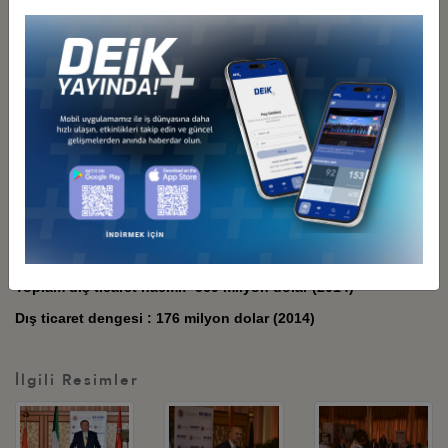
Türkiye-Kuveyt Dış Ticaret Rakamları (Ekonomi Bakanlığı)
Türkiye'den Kuveyt'e yapılan ihracat: 373 milyon dolar (2014)
Türkiye'nin Kuveyt'e ihraç ettiği başlıca kalemler: Demir-çelik
çubuklar, dokunmuş halılar, bayan takım elbise ve ceketler,
peynir ve lor, mobilyalar, ham ve yarı işlenmiş altın.
Türkiye'nin Kuveyt'ten yaptığı ithalat: 196 milyon dolar
(2014)
Türkiye'nin Kuveyt'ten ithal ettiği başlıca kalemler: Siklik
hidrokarbonlar, asiklik alkoller, etilen polimerleri ve propilen ve
diğer olefinlerin polimerleri.
Toplam dış ticaret hacmi: 569 milyon dolar (2014)
Dış ticaret dengesi : 176 milyon dolar (2014)
İlgili Resimler