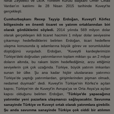
Nihat Zeybekci ve DEİK Yönetim Kurulu Başkanı Ömer Cihad
Vardan'ın katılımı ile 28 Nisan 2015 tarihinde Kuveyt'te
gerçekleşti.
Cumhurbaşkanı Recep Tayyip Erdoğan, Kuveyt'i Körfez
bölgesinde en önemli ticaret ve yatırım ortaklarından biri
olarak gördüklerini söyledi.
2014 yılında 569 milyon dolar
olarak gerçekleşen ikili ticaret hacmini 1 milyar dolar seviyesine
çıkarmayı hedeflediklerini belirten Erdoğan, ticari hedeflere
ulaşma konusunda iş adamlarına büyük görev ve sorumluluklar
düştüğünü vurguladı. Erdoğan, "Kuveytli kardeşlerimizin
Türkiye'deki doğrudan yatırımlarının toplam miktarı şu an 2 milyar
doların altında, bu rakam bizim hedeflediğimiz, arzu ettiğimiz
seviyelerin çok çok uzağında. Türkiye, büyük yatırım imkanları
sunan bir ülke. Şu ana kadar hiçbir uluslararası yatırımcı
Türkiye'de yaptığı yatırımlardan, girişimlerinden pişman olmadı,
nedamet duymadı" dedi. Kuveyt'in Türkiye'nin Körfez'e açılan
kapısı, Türkiye'nin de Kuveyt'in Avrupa'ya ve Orta Asya'ya açılan
kapısı olduğunu belirten Erdoğan, "
Türkiye'de yapacağınız
yatırımlar yeni pazarlara ulaşmanızı sağlayacaktır. Savunma
sanayinde Türkiye ve Kuveyt ortak olarak yatırımlara girebilir.
Şu anda savunma sanayinde Türkiye çok ciddi bir atılımın