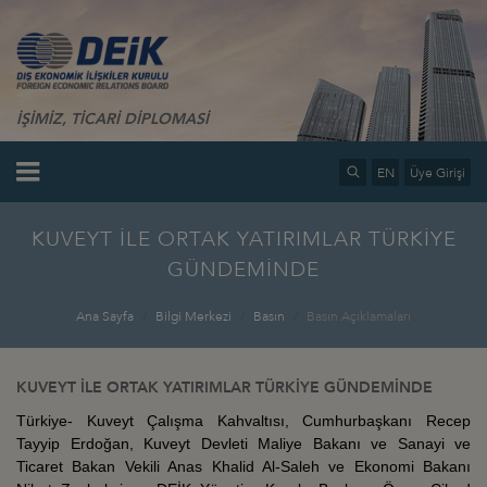
İŞİMİZ, TİCARİ DİPLOMASİ
EN
Üye Girişi
KUVEYT İLE ORTAK YATIRIMLAR TÜRKİYE
GÜNDEMİNDE
Ana Sayfa
Bilgi Merkezi
Basın
Basın Açıklamaları
KUVEYT İLE ORTAK YATIRIMLAR TÜRKİYE GÜNDEMİNDE
Türkiye- Kuveyt Çalışma Kahvaltısı, Cumhurbaşkanı Recep
Tayyip Erdoğan, Kuveyt Devleti Maliye Bakanı ve Sanayi ve
Ticaret Bakan Vekili Anas Khalid Al-Saleh ve Ekonomi Bakanı