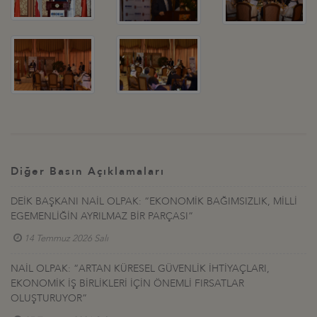
Diğer Basın Açıklamaları
DEİK BAŞKANI NAİL OLPAK: “EKONOMİK BAĞIMSIZLIK, MİLLİ
EGEMENLİĞİN AYRILMAZ BİR PARÇASI”
14 Temmuz 2026 Salı
NAİL OLPAK: “ARTAN KÜRESEL GÜVENLİK İHTİYAÇLARI,
EKONOMİK İŞ BİRLİKLERİ İÇİN ÖNEMLİ FIRSATLAR
OLUŞTURUYOR”