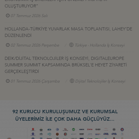
OLUŞTURUYOR”
07 Temmuz 2026 Salı
HOLLANDA-TÜRKİYE YUVARLAK MASA TOPLANTISI, LAHEY’DE
DÜZENLENDİ
02 Temmuz 2026 Perşembe
Türkiye - Hollanda İş Konseyi
DEİK/DİJİTAL TEKNOLOJİLER İŞ KONSEYİ, DIGITALEUROPE
SUMMER SUMMIT KAPSAMINDA BRÜKSEL'E HEYET ZİYARETİ
GERÇEKLEŞTİRDİ
01 Temmuz 2026 Çarşamba
Dijital Teknolojiler İş Konseyi
92 KURUCU KURULUŞUMUZ VE KURUMSAL
ÜYELERİMİZ İLE ÇOK DAHA GÜÇLÜYÜZ...