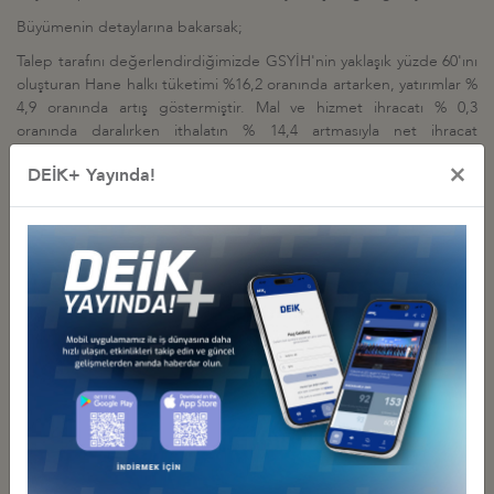
Büyümenin detaylarına bakarsak;
Talep tarafını değerlendirdiğimizde GSYİH'nin yaklaşık yüzde 60'ını
oluşturan Hane halkı tüketimi %16,2 oranında artarken, yatırımlar %
4,9 oranında artış göstermiştir. Mal ve hizmet ihracatı % 0,3
oranında daralırken ithalatın % 14,4 artmasıyla net ihracat
büyümeye negatif katkıda bulunmuştur.
×
DEİK+ Yayında!
Arz tarafına bakıldığında, depremin etkisi nedeniyle sanayide ufak
bir daralma ve tarım sektöründeki daralma dışında tüm sektörlerin
pozitif büyüme gösterdiği görülmektedir.
"Güven ve istikrar önemli, çözüm bekleyen sorunlarımız da var"
İş dünyası olarak, seçim gündemi sonrasında da daha fazla yatırım
ile ihracata daha çok ağırlık veren üretim yapmaya, katma değer ve
istihdam üretmeye odaklanıyoruz. Cumhurbaşkanımız seçim
sonrasında yaptığı konuşmada iş dünyamızın beklediği iki kavrama
vurgu yaptı; "Güven ve istikrar." Yeni dönemde, bu kavramlara
daha fazla odaklanarak kurulacak bir ekonomi yönetimi ve iş
dünyamızın birlikte daha güçlü bir sinerji oluşturarak, dengeli
kalkınmamıza daha fazla katkı sunması önemli.