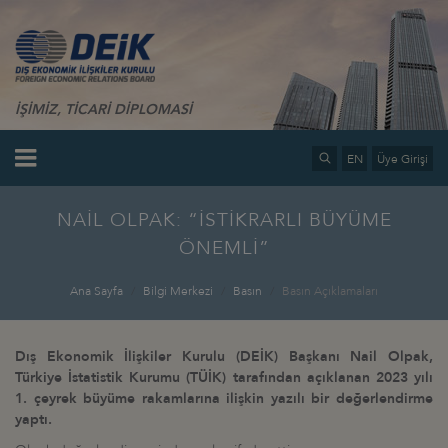
İŞİMİZ, TİCARİ DİPLOMASİ
EN
Üye Girişi
NAİL OLPAK: “İSTİKRARLI BÜYÜME
ÖNEMLİ”
Ana Sayfa
Bilgi Merkezi
Basın
Basın Açıklamaları
Dış Ekonomik İlişkiler Kurulu (DEİK) Başkanı Nail Olpak,
Türkiye İstatistik Kurumu (TÜİK) tarafından açıklanan 2023 yılı
1. çeyrek büyüme rakamlarına ilişkin yazılı bir değerlendirme
yaptı.