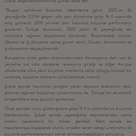
Olpak değerlendirmesinde şunları ifade etti:
"Bugün açıklanan büyüme rakamlarına göre, 2023'ün ilk
çeyreğinde GSYH geçen yılın aynı dönemine göre % 4 oranında
artış gösterdi. 2010 yılından beri kesintisiz büyüme performansı
gösteren Türkiye ekonomisi, 2023 yılının ilk çeyreğinde de
zorluklara rağmen büyümesini sürdürdü. Büyümedeki istikrar,
ülkemiz ve iş dünyamız adına güven verici. Güven, ekonominin ve
iş dünyasının vazgeçilmezidir.
Avrupa'nın önde gelen ekonomilerinden Almanya'nın dahi son iki
çeyrekte üst üste daralarak resesyona girdiği ve diğer Avrupa
ülkelerinde sıfıra yakın büyüme oranlarına sahip olduğu küresel bir
ortamda, büyüme istikrarını sürdürebilmek önemli.
Şubat ayında hepimizin yüreğini yakan deprem felaketinin yıkıcı
etkisine rağmen büyümeyi sürdürmemiz de, Türkiye'nin ekonomik
kırılganlıklara karşı gücünü gösteriyor.
Ocak ayındaki öncü göstergelere göre % 5'in üzerinde bir büyüme
bekleniyordu. Şubat ayında yaşadığımız depremlerden sonra
üretim kapasitemiz bir miktar geriledi. Mart ayında ise
toparlanmaya başlayarak olumlu sinyaller veren sanayi üretimimiz ile
büyüme performansımızın tekrar artmaya başladığını görüyoruz.