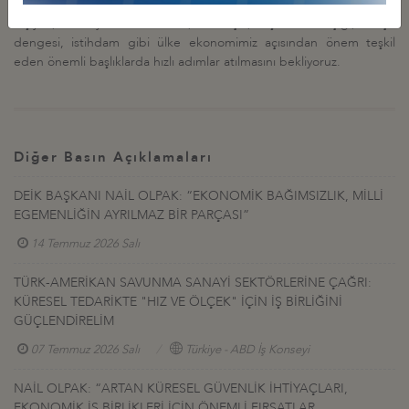
Önümüzdeki süreçte hem tüketici hem de üretici için hayati önem
taşıyan; enflasyonla mücadele, cari açık, dış ticaret açığı, bütçe
dengesi, istihdam gibi ülke ekonomimiz açısından önem teşkil
eden önemli başlıklarda hızlı adımlar atılmasını bekliyoruz.
Diğer Basın Açıklamaları
DEİK BAŞKANI NAİL OLPAK: “EKONOMİK BAĞIMSIZLIK, MİLLİ
EGEMENLİĞİN AYRILMAZ BİR PARÇASI”
14 Temmuz 2026 Salı
TÜRK-AMERİKAN SAVUNMA SANAYİ SEKTÖRLERİNE ÇAĞRI:
KÜRESEL TEDARİKTE "HIZ VE ÖLÇEK" İÇİN İŞ BİRLİĞİNİ
GÜÇLENDİRELİM
07 Temmuz 2026 Salı
Türkiye - ABD İş Konseyi
NAİL OLPAK: “ARTAN KÜRESEL GÜVENLİK İHTİYAÇLARI,
EKONOMİK İŞ BİRLİKLERİ İÇİN ÖNEMLİ FIRSATLAR