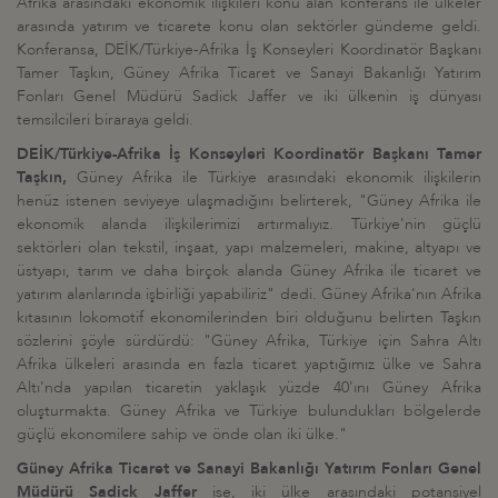
Afrika arasındaki ekonomik ilişkileri konu alan konferans ile ülkeler
arasında yatırım ve ticarete konu olan sektörler gündeme geldi.
Konferansa, DEİK/Türkiye-Afrika İş Konseyleri Koordinatör Başkanı
Tamer Taşkın, Güney Afrika Ticaret ve Sanayi Bakanlığı Yatırım
Fonları Genel Müdürü Sadick Jaffer ve iki ülkenin iş dünyası
temsilcileri biraraya geldi.
DEİK/Türkiye-Afrika İş Konseyleri Koordinatör Başkanı Tamer
Taşkın,
Güney Afrika ile Türkiye arasındaki ekonomik ilişkilerin
henüz istenen seviyeye ulaşmadığını belirterek, "Güney Afrika ile
ekonomik alanda ilişkilerimizi artırmalıyız. Türkiye'nin güçlü
sektörleri olan tekstil, inşaat, yapı malzemeleri, makine, altyapı ve
üstyapı, tarım ve daha birçok alanda Güney Afrika ile ticaret ve
yatırım alanlarında işbirliği yapabiliriz" dedi. Güney Afrika'nın Afrika
kıtasının lokomotif ekonomilerinden biri olduğunu belirten Taşkın
sözlerini şöyle sürdürdü: "Güney Afrika, Türkiye için Sahra Altı
Afrika ülkeleri arasında en fazla ticaret yaptığımız ülke ve Sahra
Altı'nda yapılan ticaretin yaklaşık yüzde 40'ını Güney Afrika
oluşturmakta. Güney Afrika ve Türkiye bulundukları bölgelerde
güçlü ekonomilere sahip ve önde olan iki ülke."
Güney Afrika Ticaret ve Sanayi Bakanlığı Yatırım Fonları Genel
Müdürü Sadick Jaffer
ise, iki ülke arasındaki potansiyel