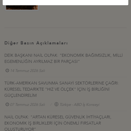
Diğer Basın Açıklamaları
DEİK BAŞKANI NAİL OLPAK: “EKONOMİK BAĞIMSIZLIK, MİLLİ
EGEMENLİĞİN AYRILMAZ BİR PARÇASI”
14 Temmuz 2026 Salı
TÜRK-AMERİKAN SAVUNMA SANAYİ SEKTÖRLERİNE ÇAĞRI:
KÜRESEL TEDARİKTE "HIZ VE ÖLÇEK" İÇİN İŞ BİRLİĞİNİ
GÜÇLENDİRELİM
07 Temmuz 2026 Salı
Türkiye - ABD İş Konseyi
NAİL OLPAK: “ARTAN KÜRESEL GÜVENLİK İHTİYAÇLARI,
EKONOMİK İŞ BİRLİKLERİ İÇİN ÖNEMLİ FIRSATLAR
OLUŞTURUYOR”