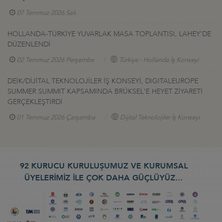
07 Temmuz 2026 Salı
HOLLANDA-TÜRKİYE YUVARLAK MASA TOPLANTISI, LAHEY’DE
DÜZENLENDİ
02 Temmuz 2026 Perşembe
Türkiye - Hollanda İş Konseyi
DEİK/DİJİTAL TEKNOLOJİLER İŞ KONSEYİ, DIGITALEUROPE
SUMMER SUMMIT KAPSAMINDA BRÜKSEL'E HEYET ZİYARETİ
GERÇEKLEŞTİRDİ
01 Temmuz 2026 Çarşamba
Dijital Teknolojiler İş Konseyi
92 KURUCU KURULUŞUMUZ VE KURUMSAL
ÜYELERİMİZ İLE ÇOK DAHA GÜÇLÜYÜZ...