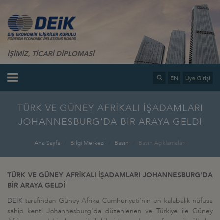
İŞİMİZ, TİCARİ DİPLOMASİ
EN
Üye Girişi
TÜRK VE GÜNEY AFRİKALI İŞADAMLARI
JOHANNESBURG'DA BİR ARAYA GELDİ
Ana Sayfa
Bilgi Merkezi
Basın
Basın Açıklamaları
TÜRK VE GÜNEY AFRİKALI İŞADAMLARI JOHANNESBURG'DA
BİR ARAYA GELDİ
DEİK tarafından Güney Afrika Cumhuriyeti'nin en kalabalık nüfusa
sahip kenti Johannesburg'da düzenlenen ve Türkiye ile Güney