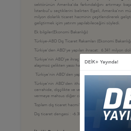
sektörünün Amerika'da farkındalığını artırmayı başa
İstanbul'u seçtiklerini belirten Egeli, Amerika'nın mü
milyon dolarlık ticaret hacminin çeşitlendirerek gelişti
geliştirmek içim yatırım yapılabileceğini söyledi.
Ek bilgiler(Ekonomi Bakanlığı)
Türkiye-ABD Dış Ticaret Rakamları (Ekonomi Bakanlığı
Türkiye'den ABD'ye yapılan ihracat: 6.341 milyon dol
Türkiye'nin ABD'ye ihraç ettiği başlıca kalemler: Demi
DEİK+ Yayında!
alaşımsız çelikten yassı hadde ürünleri, hava taşıtların
Türkiye'nin ABD'den yaptığı ithalat: 12.727 milyar do
Türkiye'nin ABD'den ithal ettiği başlıca kalemler: He
cerrahide, dişçilikte ve veterinerlikte kullanılan alet 
vermeye mahsus diğer cihazlar.
Toplam dış ticaret hacmi19.068 milyar dolar (2014)
Dış ticaret dengesi : -6.386 milyon dolar (2014)