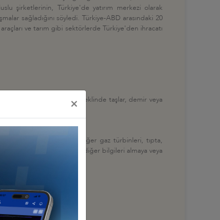
slu şirketlerinin, Türkiye'de yatırım merkezi olarak
laşmalar sağladığını söyledi. Türkiye-ABD arasındaki 20
r araçları ve tarım gibi sektörlerde Türkiye'den ihracatı
nmiş taşlar, mozik için küp şeklinde taşlar, demir veya
×
i boş profiller.
ler, turbopropellerler ve diğer gaz türbinleri, tıpta,
 cihazları, ses, görüntü veya diğer bilgileri almaya veya