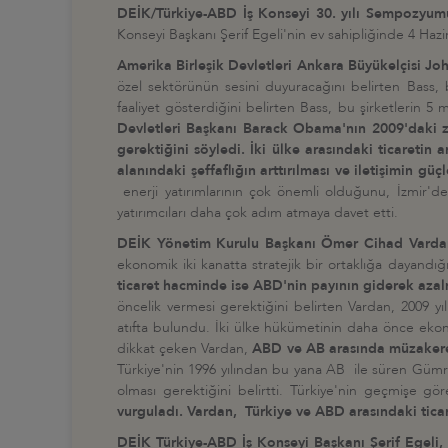
DEİK/Türkiye-ABD İş Konseyi 30. yılı Sempozyum
Konseyi Başkanı Şerif Egeli'nin ev sahipliğinde 4 Hazi
Amerika Birleşik Devletleri Ankara Büyükelçisi Joh
özel sektörünün sesini duyuracağını belirten Bass,
faaliyet gösterdiğini belirten Bass, bu şirketlerin 5 
Devletleri Başkanı Barack Obama'nın 2009'daki ziy
gerektiğini söyledi. İki ülke arasındaki ticaretin
alanındaki şeffaflığın arttırılması ve iletişimin gü
enerji yatırımlarının çok önemli olduğunu, İzmir'de
yatırımcıları daha çok adım atmaya davet etti.
DEİK Yönetim Kurulu Başkanı Ömer Cihad Varda
ekonomik iki kanatta stratejik bir ortaklığa dayandığ
ticaret hacminde ise ABD'nin payının giderek aza
öncelik vermesi gerektiğini belirten Vardan, 2009 yı
atıfta bulundu. İki ülke hükümetinin daha önce ekonom
dikkat çeken Vardan,
ABD ve AB arasında müzakerele
Türkiye'nin 1996 yılından bu yana AB ile süren Gümrük
olması gerektiğini belirtti. Türkiye'nin geçmişe g
vurguladı. Vardan, Türkiye ve ABD arasındaki ticaret
DEİK Türkiye-ABD İş Konseyi Başkanı Şerif Egeli,