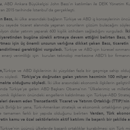
u
, ABD Ankara Büyükelçisi John Bass'ın katılımları ile DEİK Yönetim
ran 2015 tarihinde İstanbul'da gerçekleşti.
n Bass,
iki ülke arasındaki bağların Türkiye ve ABD iş konseylerinin öncü
 bu sayede ticaret alanında yaşanan sorunların çözüm bulacağını söyled
milyon dolar yatırım yaparak 600 kişilik istihdam sağladığını vurguladı.
İk
aretinden bugüne sürekli artmaya devam ettiğini belirten Bass, ticar
 artması için üç önemli unsurun varlığına dikkat çeken Bass, ticaretin
çlendirilmesi gerektiğini vurguladı.
Türkiye ve ABD için küresel ısınmanı
 enerji verimliliği için kurulan teknoloji merkezine ABD'li bir firman
n,
Türkiye ve ABD ilişkilerinin iki yüzyıldan fazla bir geçmişe sahip olduğu
ını söyledi.
Türkiye'ye doğrudan gelen yatırım hacminin 100 milyar 
lmakta olduğunu söyledi.
İki ülke arasındaki ekonomik ilişkilerin geliştiri
lında Türkiye'ye gelen ABD Başkanı Obama'nın "Ülkelerimiz ve milletleri
ik ilişklierin önündeki engellerin kaldırılması için Türkiye-ABD Strateji
ri devam eden Transatlantik Ticaret ve Yatırım Ortaklığı (TTIP)'nin T
 Birliği bir yana, Türk-Amerikan stratejik ve ekonomik ortaklığının çeşit
öre tamamen farklı bir yapıda olduğunu belirten
Vardan, Türk ekonom
in kamu ve özel sektörlerinin aktif katılımı ile başarılı bir şekilde a
Türkiye'nin üçüncü ülkelerde başarılı ortaklıklar kurabilmesi için Türk m