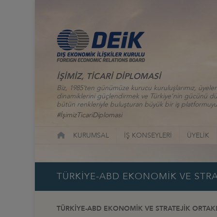
İŞİMİZ, TİCARİ DİPLOMASİ
Biz, 1985’ten günümüze kurucu kuruluşlarımız, üyelerim
dinamiklerini güçlendirmek ve Türkiye’nin gücünü düny
bütün renkleriyle buluşturan büyük bir iş platformuyu
#İşimizTicariDiplomasi
KURUMSAL
İŞ KONSEYLERİ
ÜYELİK
TÜRKİYE-ABD EKONOMİK VE STRA
TÜRKİYE-ABD EKONOMİK VE STRATEJİK ORTAKL