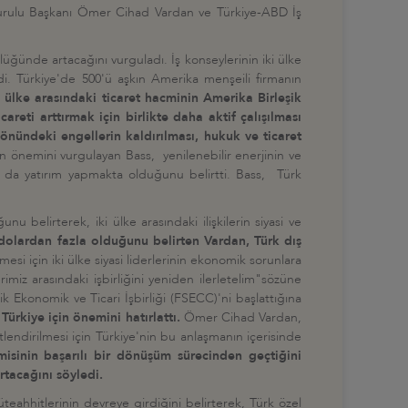
 Kurulu Başkanı Ömer Cihad Vardan ve Türkiye-ABD İş
lüğünde artacağını vurguladı. İş konseylerinin iki ülke
i. Türkiye'de 500'ü aşkın Amerika menşeili firmanın
i ülke arasındaki ticaret hacminin Amerika Birleşik
eti arttırmak için birlikte daha aktif çalışılması
 önündeki engellerin kaldırılması, hukuk ve ticaret
n önemini vurgulayan Bass, yenilenebilir enerjinin ve
ın da yatırım yapmakta olduğunu belirtti. Bass, Türk
nu belirterek, iki ülke arasındaki ilişkilerin siyasi ve
dolardan fazla olduğunu belirten Vardan, Türk dış
lmesi için iki ülke siyasi liderlerinin ekonomik sorunlara
miz arasındaki işbirliğini yeniden ilerletelim"sözüne
k Ekonomik ve Ticari İşbirliği (FSECC)'ni başlattığına
ürkiye için önemini hatırlattı.
Ömer Cihad Vardan,
lendirilmesi için Türkiye'nin bu anlaşmanın içerisinde
isinin başarılı bir dönüşüm sürecinden geçtiğini
rtacağını söyledi.
üteahhitlerinin devreye girdiğini belirterek, Türk özel