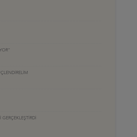
UYOR”
ÜÇLENDİRELİM
İ GERÇEKLEŞTİRDİ