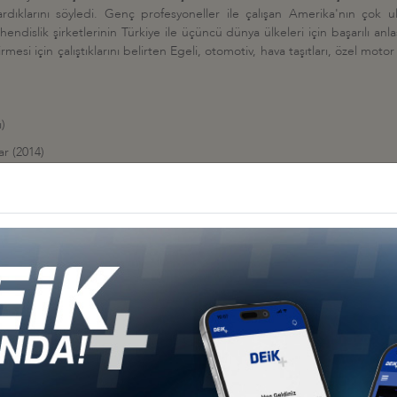
rdıklarını söyledi. Genç profesyoneller ile çalışan Amerika'nın çok ulu
hendislik şirketlerinin Türkiye ile üçüncü dünya ülkeleri için başarılı an
rmesi için çalıştıklarını belirten Egeli, otomotiv, hava taşıtları, özel moto
)
ar (2014)
r veya alaşımsız çelikten çubuklar, yontulmaya veya inşaata elverişli işle
ın aksam ve parçaları, demir veya çelikten diğer ince ve kalın borular ve iç
lar (2014)
likopterler, uçaklar, uzay araçları, pamuk, dozlandırılmış ilaç, turbojet
ve cihazlar, kağıt, karton, soya fasulyesi, binek otomobiller, pirinç, telefon