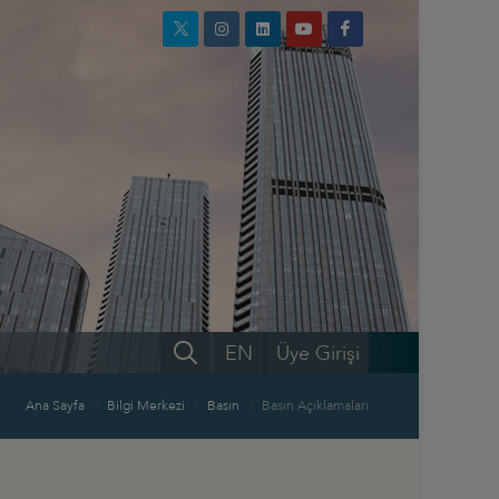
EN
Üye Girişi
Ana Sayfa
Bilgi Merkezi
Basın
Basın Açıklamaları