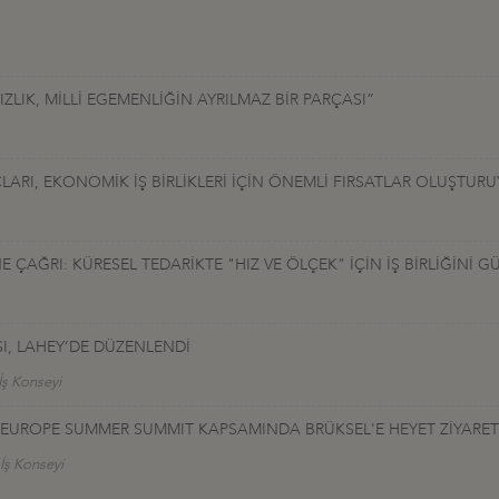
LIK, MİLLİ EGEMENLİĞİN AYRILMAZ BİR PARÇASI”
LARI, EKONOMİK İŞ BİRLİKLERİ İÇİN ÖNEMLİ FIRSATLAR OLUŞTUR
ÇAĞRI: KÜRESEL TEDARİKTE "HIZ VE ÖLÇEK" İÇİN İŞ BİRLİĞİNİ G
I, LAHEY’DE DÜZENLENDİ
İş Konseyi
TALEUROPE SUMMER SUMMIT KAPSAMINDA BRÜKSEL'E HEYET ZİYARET
 İş Konseyi