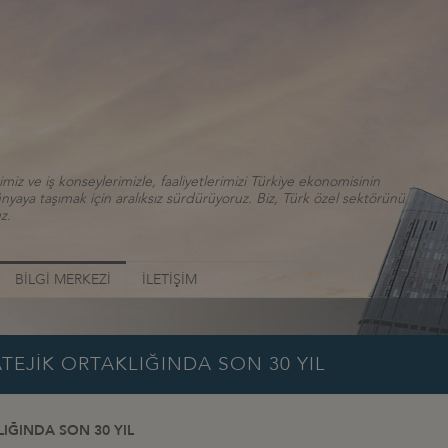
iz ve iş konseylerimizle, faaliyetlerimizi Türkiye ekonomisinin
aya taşımak için aralıksız sürdürüyoruz. Biz, Türk özel sektörünü
z.
BİLGİ MERKEZİ
İLETİŞİM
TEJİK ORTAKLIĞINDA SON 30 YIL
IĞINDA SON 30 YIL