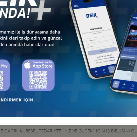
LIK, MİLLİ EGEMENLİĞİN AYRILMAZ BİR PARÇASI”
LARI, EKONOMİK İŞ BİRLİKLERİ İÇİN ÖNEMLİ FIRSATLAR OLUŞTUR
ÇAĞRI: KÜRESEL TEDARİKTE "HIZ VE ÖLÇEK" İÇİN İŞ BİRLİĞİNİ G