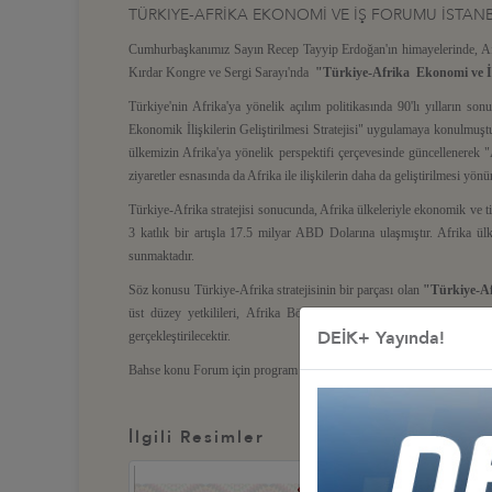
TÜRKIYE-AFRİKA EKONOMİ VE İŞ FORUMU İSTAN
Cumhurbaşkanımız Sayın Recep Tayyip Erdoğan'ın himayelerinde, Afr
Kırdar Kongre ve Sergi Sarayı'nda
"Türkiye-Afrika Ekonomi ve 
Türkiye'nin Afrika'ya yönelik açılım politikasında 90'lı yılların 
Ekonomik İlişkilerin Geliştirilmesi Stratejisi" uygulamaya konulmuştu
ülkemizin Afrika'ya yönelik perspektifi çerçevesinde güncellenerek 
ziyaretler esnasında da Afrika ile ilişkilerin daha da geliştirilmesi yön
Türkiye-Afrika stratejisi sonucunda, Afrika ülkeleriyle ekonomik ve ti
3 katlık bir artışla 17.5 milyar ABD Dolarına ulaşmıştır. Afrika ülkele
sunmaktadır.
Söz konusu Türkiye-Afrika stratejisinin bir parçası olan
"Türkiye-A
üst düzey yetkilileri, Afrika Bölgesel Ekonomik Toplulukların Gen
DEİK+ Yayında!
gerçekleştirilecektir.
Bahse konu Forum için program ve katılım koşullarına
http://www.t
İlgili Resimler