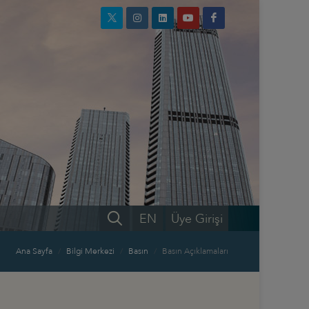
EN
Üye Girişi
Ana Sayfa
Bilgi Merkezi
Basın
Basın Açıklamaları