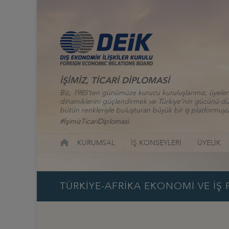
İŞİMİZ, TİCARİ DİPLOMASİ
Biz, 1985’ten günümüze kurucu kuruluşlarımız, üyelerim
dinamiklerini güçlendirmek ve Türkiye’nin gücünü düny
bütün renkleriyle buluşturan büyük bir iş platformuyu
#İşimizTicariDiplomasi
KURUMSAL
İŞ KONSEYLERİ
ÜYELİK
TÜRKİYE-AFRİKA EKONOMİ VE İ