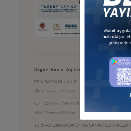
Diğer Basın Açıklamaları
DEİK BAŞKANI NAİL OLPAK: “EKONOMİK BAĞIMSIZ
14 Temmuz 2026 Salı
NAİL OLPAK: “ARTAN KÜRESEL GÜVENLİK İHTİYAÇ
07 Temmuz 2026 Salı
TÜRK-AMERİKAN SAVUNMA SANAYİ SEKTÖRLERİNE 