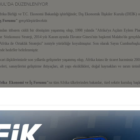
BUL'DA DÜZENLENİYOR
ika Birliği ve T.C. Ekonomi Bakanlığı işbirliğinde; Dış Ekonomik İlişkiler Kurulu (DEİK)
İş Forumu"
gerçekleştirilecektir.
sonundan itibaren ciddi bir dönüşüm yaşanmış olup, 1998 yılında "Afrika'ya Açılım Eylem Pla
r. Sözkonusu Strateji, 2014 yılı Kasım ayında Ekvator Ginesi'nin başkenti Malabo'da gerçekleşt
"Afrika ile Ortaklık Stratejisi" ismiyle yürürlüğe koyulmuştur. Son olarak Sayın Cumhurbaşka
ünde hedefler belirlenmiştir.
cari ilişkilerimizde son yıllarda gelişmeler yaşanmış olup, Afrika kıtası ile ticaret hacmimiz 
ri, sanayilerini geliştirme ihtiyaçları, alt yapı eksiklikleri, doğal kaynakları ve tarım ürünle
frika Ekonomi ve İş Forumu"
na tüm Afrika ülkelerinden bakanlar, özel sektör kuruluş başk
el Sekreterleri katılacak olup, anılan Forum kapsamında altyapı, yatırım, enerji, ulaştırm
urkeyafricaforum.org/home-tr-tr
adresinden ulaşılabilmektedir.