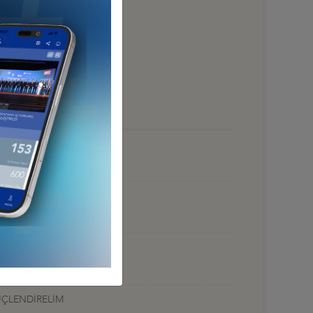
UYOR”
ÜÇLENDİRELİM