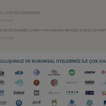
I, LAHEY’DE DÜZENLENDİ
İş Konseyi
TALEUROPE SUMMER SUMMIT KAPSAMINDA BRÜKSEL'E HEYET ZİYARET
 İş Konseyi
ULUŞUMUZ VE KURUMSAL ÜYELERİMİZ İLE ÇOK DA