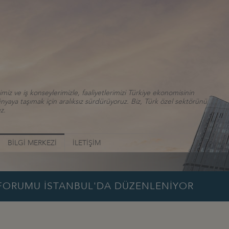
iz ve iş konseylerimizle, faaliyetlerimizi Türkiye ekonomisinin
aya taşımak için aralıksız sürdürüyoruz. Biz, Türk özel sektörünü
z.
BİLGİ MERKEZİ
İLETİŞİM
Ş FORUMU İSTANBUL'DA DÜZENLENİYOR