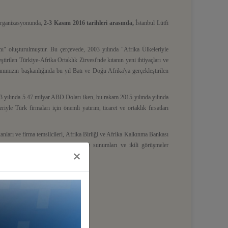
 organizasyonunda,
2-3 Kasım 2016 tarihleri arasında,
İstanbul Lütfi
nı" oluşturulmuştur. Bu çerçevede, 2003 yılında "Afrika Ülkeleriyle
irilen Türkiye-Afrika Ortaklık Zirvesi'nde kıtanın yeni ihtiyaçları ve
nımızın başkanlığında bu yıl Batı ve Doğu Afrika'ya gerçekleştirilen
2003 yılında 5.47 milyar ABD Doları iken, bu rakam 2015 yılında yılında
riyle Türk firmaları için önemli yatırım, ticaret ve ortaklık fırsatları
anları ve firma temsilcileri, Afrika Birliği ve Afrika Kalkınma Bankası
a, madencilik alanlarında ülke proje sunumları ve ikili görüşmeler
×