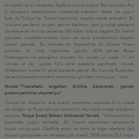
en kaliteli ve en rekabetçi fiyatlarla ihracat ediyor. Ben buradan Rus
iş dünyasına sesleniyorum. Uzaklarda aramayın. Kalite de uygun
fiyat da Türkiye'de. Ticaret hacmimizi karşılıklı olarak arttıralım. Bu
ürünlere yenilerini ve yeni yatırım alanlarını, yeni iş birliği alanlarını
da ekleyerek en kısa zamanda 100 milyar dolara ulaşalım.En önemli
gündem maddelerimizden birisi de yerel paralarımızla karşılıklı
ticaret yapmak. Bu konuda da İstanbul'da iki ülkenin finans
çevreleri ile ortak toplantılar yapıldı. 2018 yılında Rusya
Federasyonu'na yaptığımız ihracatın bir önceki yıl yüzde 11, bir
sonraki yıl da yüzde 12'si yerel paralarla yapılmıştır. Ancak,
ithalatımızın binde 5'i yerel paralarla yapıldı. Bu konuda Rusya'dan
da yerel paralarla ticaretin arttırılması için katkı bekliyoruz." dedi.
Novak:"Ticaretteki engelleri birlikte kaldırarak, gerçek
potansiyelimize ulaşmalıyız"
Türkiye'nin, Rusya'nın ana ticaret partnerleri arasında 6'ncı sırada
yer aldığını ve Rusya için çok önemli bir dış ticaret ortağı olduğunu
söyleyen
Rusya Enerji Bakanı Aleksandr Novak
, "Hükümetlerimiz
arasındaki yoğun temaslar, ikili ticaret hacmimizin artmasında
büyük rol oynuyor. Özellikle enerji ve tarım ile diğer alanlarla ilgili
düzenli görüşmeler ve temaslar çok önemli. 2018 yılında 25,5 milyar