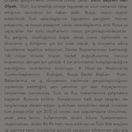
projeler geliştirmenin önemine dikkat çeken
DEİK Başkanı Nail
Olpak
, "Dün, bu ortaklığı zirveye taşıyacak ve uzun zamandır talep
ettiğimiz sevindirici bir haber aldık. Rusya, vizesiz ziyaret
edebilecek Türk vatandaşlarının kapsamını genişletti. Hizmet
pasaportu ve hususi pasaport sahibi vatandaşlarımız artık Rusya'ya
yapacakları her türlü seyahatlerini vizesiz gerçekleştirebilecekler.
Bu gelişme, dostluğumuz başta olmak üzere diplomatik ve
ekonomik iş birliğimiz için bir milat olacak. İş dünyamız adına
kendilerine teşekkür ediyorum. Devlet Başkanlarımızın belirlediği
100 milyar dolarlık ticaret hedefi doğrultusunda, mevcut
ticaretimizi dengeli bir şekilde 4 kat artırmamızı kolaylaştıracağına
inandığımız önerilerimiz bulunuyor. 8 Nisan'da Moskova'da
Cumhurbaşkanımız Erdoğan, Rusya Devlet Başkanı Putin,
Bakanlarımız ve iş dünyamızın katılımıyla gerçekleştirdiğimiz
toplantıda belirttiğim; yeni yatırımlar için alan ihtiyaçlarımızın
karşılanması konusunda, Türk ve Rus makamlarınca çalışmalara
başlandı. Bununla birlikte, firmalarımızın belli başlı talepleri de
karşılanmaya devam ediyor. İş dünyası temsilcileri olarak öncelikle
tüm pasaportlar için 2015 yılı öncesi vize uygulamasına dönülmesi,
yerel para birimi kullanımında direkt future fiyatlanmasının
oluşturulması, direkt Ro-Ro hattı tesis edilmesi ve Türk Malı araçlara
ve işlenmiş tarım ürünlerine gümrük vergisinin sıfırlanması gibi ana