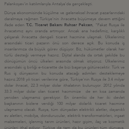
Palankoyev'in katılımlarıyla Antalya'da gerçekleşti.
Dünya ekonomisinde küçülme ve geleneksel ihracat pazarlarındaki
daralmaya rağmen Türkiye'nin ihracatta büyümeye devem ettiğini
ifade eden
T.C. Ticaret Bakanı Ruhsar Pekcan
, "Fakat Rusya ile
ihracatımız aynı oranda artmıyor. Ancak ana hedefimiz, karşılıklı
çalışarak ihracatta dengeli ticaret hacmine ulaşmak. Ülkelerimiz
arasındaki ticari pazarın önü son derece açık. Bu konuda iş
insanlarımıza da büyük görev düşüyor. Biz, hükümetler olarak her
türlü desteği vermeye hazırız. Dijital alanda da ortak şekilde bu
dönüşümün öncü ülkeleri arasında olmak istiyoruz. Ülkelerimiz
arasındaki iş birliği e-ticarette de bizi başarıya götürecektir. Türk ve
Rus iş dünyasının bu konuda atacağı adımları desteklemeye
hazırız.2018 yılı ticari verilerine göre, Türkiye'nin Rusya ile 3.4 milyar
dolar ihracat, 22.3 milyar dolar ithalatının bulunuyor. 2012 yılında
33.3 milyar dolar olan ticaret hacmimize de en kısa zamanda
yeniden ulaşmamız gerekiyor. En önemlisi de her iki devlet
başkanının bizlere verdiği 100 milyar dolarlık ticaret hacmine
ulaşmamız olacak. Rusya, tüm dünyadan elektrikli aletler, dayanıklı
ev aletleri, mobilya, dondurucular, elektrik transformatörleri, inşaat
malzemeleri, işlenmiş tarım ürünleri, hazır giyim, ilaç ve kozmetik
ürünleri ithal ediyor. Türkiye de tam da bu ürünleri tüm dünyaya,