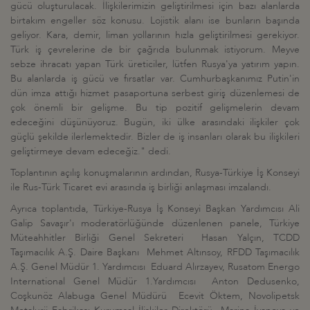
gücü oluşturulacak. İlişkilerimizin geliştirilmesi için bazı alanlarda
birtakım engeller söz konusu. Lojistik alanı ise bunların başında
geliyor. Kara, demir, liman yollarının hızla geliştirilmesi gerekiyor.
Türk iş çevrelerine de bir çağrıda bulunmak istiyorum. Meyve
sebze ihracatı yapan Türk üreticiler, lütfen Rusya'ya yatırım yapın.
Bu alanlarda iş gücü ve fırsatlar var. Cumhurbaşkanımız Putin'in
dün imza attığı hizmet pasaportuna serbest giriş düzenlemesi de
çok önemli bir gelişme. Bu tip pozitif gelişmelerin devam
edeceğini düşünüyoruz. Bugün, iki ülke arasındaki ilişkiler çok
güçlü şekilde ilerlemektedir. Bizler de iş insanları olarak bu ilişkileri
geliştirmeye devam edeceğiz." dedi.
Toplantının açılış konuşmalarının ardından, Rusya-Türkiye İş Konseyi
ile Rus-Türk Ticaret evi arasında iş birliği anlaşması imzalandı.
Ayrıca toplantıda, Türkiye-Rusya İş Konseyi Başkan Yardımcısı Ali
Galip Savaşır'ı moderatörlüğünde düzenlenen panele, Türkiye
Müteahhitler Birliği Genel Sekreteri Hasan Yalçın, TCDD
Taşımacılık A.Ş. Daire Başkanı Mehmet Altınsoy, RFDD Taşımacılık
A.Ş. Genel Müdür 1. Yardımcısı Eduard Alırzayev, Rusatom Energo
International Genel Müdür 1.Yardımcısı Anton Dedusenko,
Coşkunöz Alabuga Genel Müdürü Ecevit Öktem, Novolipetsk