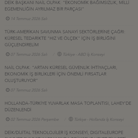
DEİK BAŞKANI NAİL OLPAK: “EKONOMİK BAĞIMSIZLIK, MİLLİ
EGEMENLİĞİN AYRILMAZ BİR PARÇASI”
14 Temmuz 2026 Salı
TÜRK-AMERİKAN SAVUNMA SANAYİ SEKTÖRLERİNE ÇAĞRI:
KÜRESEL TEDARİKTE "HIZ VE ÖLÇEK" İÇİN İŞ BİRLİĞİNİ
GÜÇLENDİRELİM
07 Temmuz 2026 Salı
Türkiye - ABD İş Konseyi
NAİL OLPAK: “ARTAN KÜRESEL GÜVENLİK İHTİYAÇLARI,
EKONOMİK İŞ BİRLİKLERİ İÇİN ÖNEMLİ FIRSATLAR
OLUŞTURUYOR”
07 Temmuz 2026 Salı
HOLLANDA-TÜRKİYE YUVARLAK MASA TOPLANTISI, LAHEY’DE
DÜZENLENDİ
02 Temmuz 2026 Perşembe
Türkiye - Hollanda İş Konseyi
DEİK/DİJİTAL TEKNOLOJİLER İŞ KONSEYİ, DIGITALEUROPE