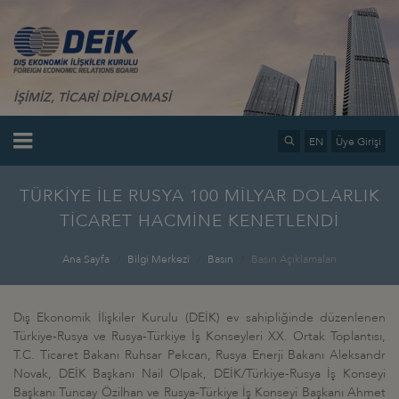
İŞİMİZ, TİCARİ DİPLOMASİ
EN
Üye Girişi
TÜRKİYE İLE RUSYA 100 MİLYAR DOLARLIK
TİCARET HACMİNE KENETLENDİ
Ana Sayfa
Bilgi Merkezi
Basın
Basın Açıklamaları
Dış Ekonomik İlişkiler Kurulu (DEİK) ev sahipliğinde düzenlenen
Türkiye-Rusya ve Rusya-Türkiye İş Konseyleri XX. Ortak Toplantısı,
T.C. Ticaret Bakanı Ruhsar Pekcan, Rusya Enerji Bakanı Aleksandr
Novak, DEİK Başkanı Nail Olpak, DEİK/Türkiye-Rusya İş Konseyi
Başkanı Tuncay Özilhan ve Rusya-Türkiye İş Konseyi Başkanı Ahmet