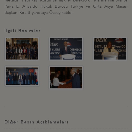
Metalurji Fabrikası Kurumsal İlişkiler Direktörü Marina İvanova ve
Pavia E. Ansaldo Hukuk Bürosu Türkiye ve Orta Asya Masası
Başkanı Kira Bryanskaya-Özsoy katıldı.
İlgili Resimler
Diğer Basın Açıklamaları