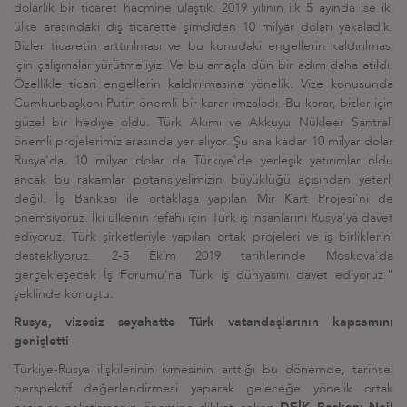
dolarlık bir ticaret hacmine ulaştık. 2019 yılının ilk 5 ayında ise iki
ülke arasındaki dış ticarette şimdiden 10 milyar doları yakaladık.
Bizler ticaretin arttırılması ve bu konudaki engellerin kaldırılması
için çalışmalar yürütmeliyiz. Ve bu amaçla dün bir adım daha atıldı.
Özellikle ticari engellerin kaldırılmasına yönelik. Vize konusunda
Cumhurbaşkanı Putin önemli bir karar imzaladı. Bu karar, bizler için
güzel bir hediye oldu. Türk Akımı ve Akkuyu Nükleer Santrali
önemli projelerimiz arasında yer alıyor. Şu ana kadar 10 milyar dolar
Rusya'da, 10 milyar dolar da Türkiye'de yerleşik yatırımlar oldu
ancak bu rakamlar potansiyelimizin büyüklüğü açısından yeterli
değil. İş Bankası ile ortaklaşa yapılan Mir Kart Projesi'ni de
önemsiyoruz. İki ülkenin refahı için Türk iş insanlarını Rusya'ya davet
ediyoruz. Türk şirketleriyle yapılan ortak projeleri ve iş birliklerini
destekliyoruz. 2-5 Ekim 2019 tarihlerinde Moskova'da
gerçekleşecek İş Forumu'na Türk iş dünyasını davet ediyoruz."
şeklinde konuştu.
Rusya, vizesiz seyahatte Türk vatandaşlarının kapsamını
genişletti
Türkiye-Rusya ilişkilerinin ivmesinin arttığı bu dönemde, tarihsel
perspektif değerlendirmesi yaparak geleceğe yönelik ortak