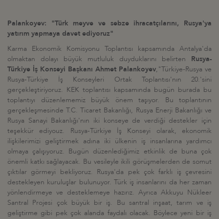
Palankoyev: "Türk meyve ve sebze ihracatçılarını, Rusya'ya
yatırım yapmaya davet ediyoruz"
Karma Ekonomik Komisyonu Toplantısı kapsamında Antalya'da
olmaktan dolayı büyük mutluluk duyduklarını belirten
Rusya-
Türkiye İş Konseyi Başkanı Ahmet Palankoyev
,"Türkiye-Rusya ve
Rusya-Türkiye İş Konseyleri Ortak Toplantısı'nın 20.'sini
gerçekleştiriyoruz. KEK toplantısı kapsamında bugün burada bu
toplantıyı düzenlememiz büyük önem taşıyor. Bu toplantının
gerçekleşmesinde T.C. Ticaret Bakanlığı, Rusya Enerji Bakanlığı ve
Rusya Sanayi Bakanlığı'nın iki konseye de verdiği destekler için
teşekkür ediyouz. Rusya-Türkiye İş Konseyi olarak, ekonomik
ilişkilerimizi geliştirmek adına iki ülkenin iş insanlarına yardımcı
olmaya çalışıyoruz. Bugün düzenlediğimiz etkinlik de buna çok
önemli katkı sağlayacak. Bu vesileyle ikili görüşmelerden de somut
çıktılar görmeyi bekliyoruz. Rusya'da pek çok farklı iş çevresini
destekleyen kuruluşlar bulunuyor. Türk iş insanlarını da her zaman
yönlendirmeye ve desteklemeye hazırız. Ayrıca Akkuyu Nükleer
Santral Projesi çok büyük bir iş. Bu santral inşaat, tarım ve iş
geliştirme gibi pek çok alanda faydalı olacak. Böylece yeni bir iş