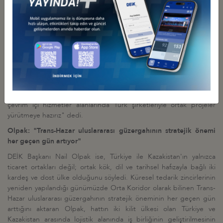
güçlendirmeyi hedefliyoruz. Ulaştırma ve lojistik alanındaki iş
birliğinin geliştirilmesi öncelikli hedeflerimizden biridir. Kazakistan
Çin-Avrupa güzergahında önemli transit merkezlerden biri olup,
mevcut yük taşımacılığının yüzde 85'i Kazakistan üzerinden
gerçekleşmektedir. Orta Koridor sayesinde Kazakistan'ın lojistik
kapasitesi güçlenmekte olup son yıllarda bu güzergahla taşınan
yük kapasitesi 5 kat artmıştır. Kazakistan dünyanın en büyük tahıl
ihracatçılarından birisi olup, tarım alanında önemli iş birliği fırsatları
bulunmaktadır. Dijitalleşme ve yapay zekâ öncelikli gündem
maddelerimiz arasındadır. Yapay zekâ, fintech, siber güvenlik ve
çevrim içi hizmetler alanlarında Türk şirketleriyle ortak projeler
yürütmeye hazırız" dedi.
Olpak: "Trans-Hazar uluslararası güzergahının stratejik önemi
her geçen gün artıyor"
DEİK Başkanı Nail Olpak ise, Türkiye ile Kazakistan'ın yalnızca
ticaret ortakları değil; ortak kök, dil ve tarihsel hafızayla bağlı iki
kardeş ve dost ülke olduğunu söyledi. Küresel tedarik zincirlerinin
yeniden yapılandığı günümüzde Orta Koridor olarak bilinen Trans-
Hazar uluslararası güzergahının stratejik öneminin her geçen gün
arttığını aktaran Olpak, hattın iki kilit ülkesi olan Türkiye ve
Kazakistan arasında lojistik alanında iş birliğinin geliştirilmesinin