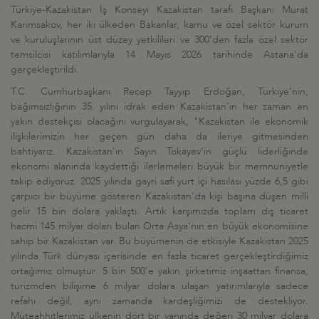
Türkiye-Kazakistan İş Konseyi Kazakistan tarafı Başkanı Murat
Karimsakov, her iki ülkeden Bakanlar, kamu ve özel sektör kurum
ve kuruluşlarının üst düzey yetkilileri ve 300'den fazla özel sektör
temsilcisi katılımlarıyla 14 Mayıs 2026 tarihinde Astana'da
gerçekleştirildi.
T.C. Cumhurbaşkanı Recep Tayyip Erdoğan, Türkiye'nin,
bağımsızlığının 35. yılını idrak eden Kazakistan'ın her zaman en
yakın destekçisi olacağını vurgulayarak, "Kazakistan ile ekonomik
ilişkilerimizin her geçen gün daha da ileriye gitmesinden
bahtiyarız. Kazakistan'ın Sayın Tokayev'in güçlü liderliğinde
ekonomi alanında kaydettiği ilerlemeleri büyük bir memnuniyetle
takip ediyoruz. 2025 yılında gayri safi yurt içi hasılası yüzde 6,5 gibi
çarpıcı bir büyüme gösteren Kazakistan'da kişi başına düşen milli
gelir 15 bin dolara yaklaştı. Artık karşımızda toplam dış ticaret
hacmi 145 milyar doları bulan Orta Asya'nın en büyük ekonomisine
sahip bir Kazakistan var. Bu büyümenin de etkisiyle Kazakistan 2025
yılında Türk dünyası içerisinde en fazla ticaret gerçekleştirdiğimiz
ortağımız olmuştur. 5 bin 500'e yakın şirketimiz inşaattan finansa,
turizmden bilişime 6 milyar dolara ulaşan yatırımlarıyla sadece
refahı değil, aynı zamanda kardeşliğimizi de destekliyor.
Müteahhitlerimiz ülkenin dört bir yanında değeri 30 milyar dolara