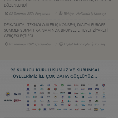
DÜZENLENDİ
02 Temmuz 2026 Perşembe
Türkiye - Hollanda İş Konseyi
DEİK/DİJİTAL TEKNOLOJİLER İŞ KONSEYİ, DIGITALEUROPE
SUMMER SUMMIT KAPSAMINDA BRÜKSEL'E HEYET ZİYARETİ
GERÇEKLEŞTİRDİ
01 Temmuz 2026 Çarşamba
Dijital Teknolojiler İş Konseyi
92 KURUCU KURULUŞUMUZ VE KURUMSAL
ÜYELERİMİZ İLE ÇOK DAHA GÜÇLÜYÜZ...