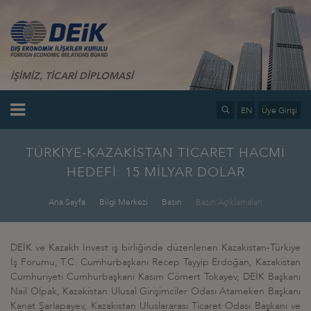
İŞİMİZ, TİCARİ DİPLOMASİ
EN
Üye Girişi
TÜRKİYE-KAZAKİSTAN TİCARET HACMİ
HEDEFİ: 15 MİLYAR DOLAR
Ana Sayfa
Bilgi Merkezi
Basın
Basın Açıklamaları
DEİK ve Kazakh Invest iş birliğinde düzenlenen Kazakistan-Türkiye
İş Forumu, T.C. Cumhurbaşkanı Recep Tayyip Erdoğan, Kazakistan
Cumhuriyeti Cumhurbaşkanı Kasım Cömert Tokayev, DEİK Başkanı
Nail Olpak, Kazakistan Ulusal Girişimciler Odası Atameken Başkanı
Kanat Şarlapayev, Kazakistan Uluslararası Ticaret Odası Başkanı ve