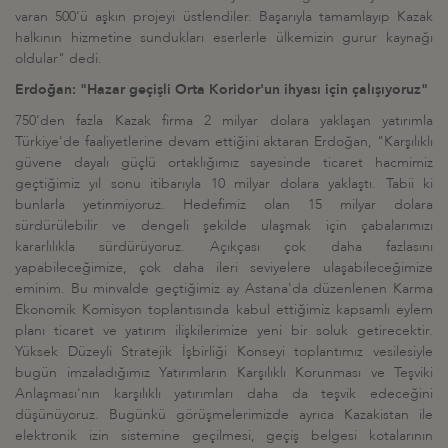
varan 500'ü aşkın projeyi üstlendiler. Başarıyla tamamlayıp Kazak
halkının hizmetine sundukları eserlerle ülkemizin gurur kaynağı
oldular" dedi.
Erdoğan: "Hazar geçişli Orta Koridor'un ihyası için çalışıyoruz"
750'den fazla Kazak firma 2 milyar dolara yaklaşan yatırımla
Türkiye'de faaliyetlerine devam ettiğini aktaran Erdoğan, "Karşılıklı
güvene dayalı güçlü ortaklığımız sayesinde ticaret hacmimiz
geçtiğimiz yıl sonu itibarıyla 10 milyar dolara yaklaştı. Tabii ki
bunlarla yetinmiyoruz. Hedefimiz olan 15 milyar dolara
sürdürülebilir ve dengeli şekilde ulaşmak için çabalarımızı
kararlılıkla sürdürüyoruz. Açıkçası çok daha fazlasını
yapabileceğimize, çok daha ileri seviyelere ulaşabileceğimize
eminim. Bu minvalde geçtiğimiz ay Astana'da düzenlenen Karma
Ekonomik Komisyon toplantısında kabul ettiğimiz kapsamlı eylem
planı ticaret ve yatırım ilişkilerimize yeni bir soluk getirecektir.
Yüksek Düzeyli Stratejik İşbirliği Konseyi toplantımız vesilesiyle
bugün imzaladığımız Yatırımların Karşılıklı Korunması ve Teşviki
Anlaşması'nın karşılıklı yatırımları daha da teşvik edeceğini
düşünüyoruz. Bugünkü görüşmelerimizde ayrıca Kazakistan ile
elektronik izin sistemine geçilmesi, geçiş belgesi kotalarının