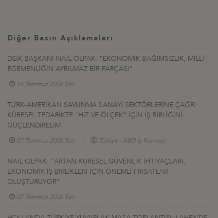
Diğer Basın Açıklamaları
DEİK BAŞKANI NAİL OLPAK: “EKONOMİK BAĞIMSIZLIK, MİLLİ
EGEMENLİĞİN AYRILMAZ BİR PARÇASI”
14 Temmuz 2026 Salı
TÜRK-AMERİKAN SAVUNMA SANAYİ SEKTÖRLERİNE ÇAĞRI:
KÜRESEL TEDARİKTE "HIZ VE ÖLÇEK" İÇİN İŞ BİRLİĞİNİ
GÜÇLENDİRELİM
07 Temmuz 2026 Salı
Türkiye - ABD İş Konseyi
NAİL OLPAK: “ARTAN KÜRESEL GÜVENLİK İHTİYAÇLARI,
EKONOMİK İŞ BİRLİKLERİ İÇİN ÖNEMLİ FIRSATLAR
OLUŞTURUYOR”
07 Temmuz 2026 Salı
HOLLANDA-TÜRKİYE YUVARLAK MASA TOPLANTISI, LAHEY’DE