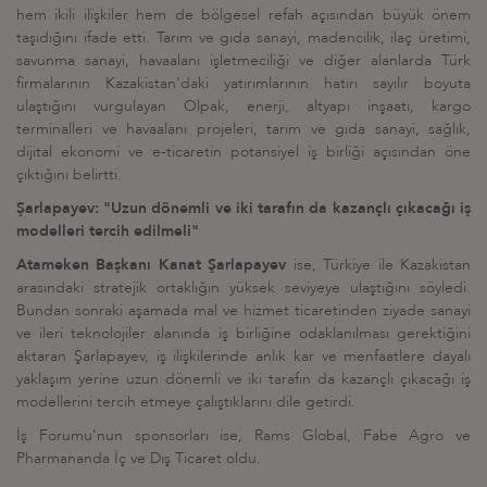
hem ikili ilişkiler hem de bölgesel refah açısından büyük önem
taşıdığını ifade etti. Tarım ve gıda sanayi, madencilik, ilaç üretimi,
savunma sanayi, havaalanı işletmeciliği ve diğer alanlarda Türk
firmalarının Kazakistan'daki yatırımlarının hatırı sayılır boyuta
ulaştığını vurgulayan Olpak, enerji, altyapı inşaatı, kargo
terminalleri ve havaalanı projeleri, tarım ve gıda sanayi, sağlık,
dijital ekonomi ve e-ticaretin potansiyel iş birliği açısından öne
çıktığını belirtti.
Şarlapayev: "Uzun dönemli ve iki tarafın da kazançlı çıkacağı iş
modelleri tercih edilmeli"
Atameken Başkanı Kanat Şarlapayev
ise, Türkiye ile Kazakistan
arasındaki stratejik ortaklığın yüksek seviyeye ulaştığını söyledi.
Bundan sonraki aşamada mal ve hizmet ticaretinden ziyade sanayi
ve ileri teknolojiler alanında iş birliğine odaklanılması gerektiğini
aktaran Şarlapayev, iş ilişkilerinde anlık kar ve menfaatlere dayalı
yaklaşım yerine uzun dönemli ve iki tarafın da kazançlı çıkacağı iş
modellerini tercih etmeye çalıştıklarını dile getirdi.
İş Forumu'nun sponsorları ise, Rams Global, Fabe Agro ve
Pharmananda İç ve Dış Ticaret oldu.