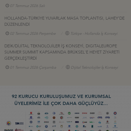
07 Temmuz 2026 Salı
HOLLANDA-TÜRKİYE YUVARLAK MASA TOPLANTISI, LAHEY’DE
DÜZENLENDİ
02 Temmuz 2026 Perşembe
Türkiye - Hollanda İş Konseyi
DEİK/DİJİTAL TEKNOLOJİLER İŞ KONSEYİ, DIGITALEUROPE
SUMMER SUMMIT KAPSAMINDA BRÜKSEL'E HEYET ZİYARETİ
GERÇEKLEŞTİRDİ
01 Temmuz 2026 Çarşamba
Dijital Teknolojiler İş Konseyi
92 KURUCU KURULUŞUMUZ VE KURUMSAL
ÜYELERİMİZ İLE ÇOK DAHA GÜÇLÜYÜZ...