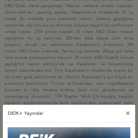
ABD Doları olarak gerçekleşti. Makine, mekanik cihazlar, kazanlar,
demir-çelik'ten yapılmış eşyalar, Kazakistan'ın ithalatında ilk üç
sırada. Bu noktada şunu belirtmek isterim; ülkemiz geçtiğimiz
senelerde, söz konusu üç sektörde oldukça başarılı bir performans
ortaya koydu. 2016 yılında toplam 25 milyar ABD Doları ihracat
yaptığımız bu üç sektörde, 200'den fazla ülkeye ürün ihraç
ediyoruz. Ancak, bu sektörlerde, Kazakistan'a ihracatımız 200
milyon ABD Doları civarında. Yani bu üç kalemde ülkeye çok daha
fazla ihracat potansiyelimiz mevcut. 90 milyon ABD Dolarlık ihracat
yaptığımız tekstil sektöründe ise Kazakistan ile ticaretimizde
önemli kalemlerden biri. Yine Kazakistan'ın ithalatında önemli bir
yer tutan gıda sektöründe de ülkemiz, Kazakistan'a için büyük bir
potansiyel barındırıyor. Türkiye ve Kazakistan, yakın coğrafyalarda
bulunan iki ülke olmakla birlikte, farklı ürün gruplarında da
uzmanlaşmış durumda". TİM Başkan Vekili Çıkrıkçıoğlu, karşılıklı
ilişkilerin güçlendirilmesiyle farklı sektörlerdeki potansiyelin daha
fazla keşfedileceğini de sözlerine ekledi.
×
DEİK+ Yayında!
DEİK/Türkiye-Kazakistan İş Konseyi Başkanı Mert Sarı, etkinlik
kapsamında farkındalığı artırılan enerji alanındaki yatırım fırsatlarına
dikkat çekti. Sarı, "Kazakistan sahip olduğu iktisadi potansiyel,