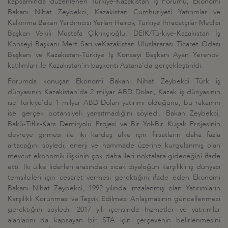
kapsamında düzenlenen Türkiye-Kazakistan İş Forumu, Ekonomi
Bakanı Nihat Zeybekci, Kazakistan Cumhuriyeti Yatırımlar ve
Kalkınma Bakan Yardımcısı Yerlan Hairov, Türkiye İhracatçılar Meclisi
Başkan Vekili Mustafa Çıkrıkçıoğlu, DEİK/Türkiye-Kazakistan İş
Konseyi Başkanı Mert Sarı veKazakistan Uluslararası Ticaret Odası
Başkanı ve Kazakistan-Türkiye İş Konseyi Başkanı Ayan Yerenov
katılımları ile Kazakistan'ın başkenti Astana'da gerçekleştirildi.
Forumda konuşan Ekonomi Bakanı Nihat Zeybekci Türk iş
dünyasının Kazakistan'da 2 milyar ABD Doları, Kazak iş dünyasının
ise Türkiye'de 1 milyar ABD Doları yatırımı olduğunu, bu rakamın
ise gerçek potansiyeli yansıtmadığını söyledi. Bakan Zeybekci,
Bakü-Tiflis-Kars Demiryolu Projesi ve Bir Yol-Bir Kuşak Projesinin
devreye girmesi ile iki kardeş ülke için fırsatların daha fazla
artacağını söyledi, enerji ve hammade üzerine kurgulanmış olan
mevcut ekonomik ilişkinin çok daha ileri noktalara gideceğini ifade
etti. İki ülke liderleri arasındaki sıcak diyaloğun karşılıklı iş dünyası
temsilcileri için cesaret vermesi gerektiğini ifade eden Ekonomi
Bakanı Nihat Zeybekci, 1992 yılında imzalanmış olan Yatırımların
Karşılıklı Korunması ve Teşvik Edilmesi Anlaşmasının güncellenmesi
gerektiğini söyledi. 2017 yılı içerisinde hizmetler ve yatırımlar
alanlarını da kapsayan bir STA için çerçevenin belirlenmesini