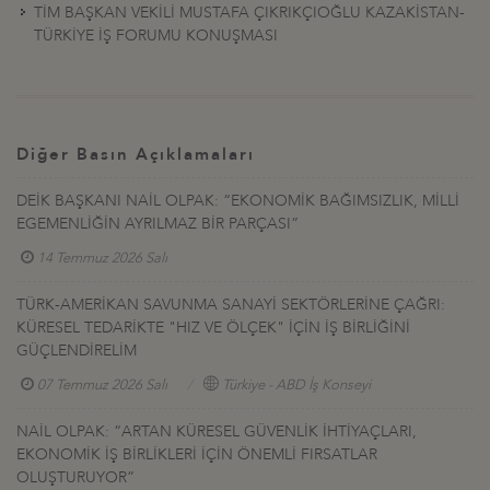
TİM BAŞKAN VEKİLİ MUSTAFA ÇIKRIKÇIOĞLU KAZAKİSTAN-
TÜRKİYE İŞ FORUMU KONUŞMASI
Diğer Basın Açıklamaları
DEİK BAŞKANI NAİL OLPAK: “EKONOMİK BAĞIMSIZLIK, MİLLİ
EGEMENLİĞİN AYRILMAZ BİR PARÇASI”
14 Temmuz 2026 Salı
TÜRK-AMERİKAN SAVUNMA SANAYİ SEKTÖRLERİNE ÇAĞRI:
KÜRESEL TEDARİKTE "HIZ VE ÖLÇEK" İÇİN İŞ BİRLİĞİNİ
GÜÇLENDİRELİM
07 Temmuz 2026 Salı
Türkiye - ABD İş Konseyi
NAİL OLPAK: “ARTAN KÜRESEL GÜVENLİK İHTİYAÇLARI,
EKONOMİK İŞ BİRLİKLERİ İÇİN ÖNEMLİ FIRSATLAR
OLUŞTURUYOR”