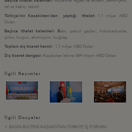
Başlıca ihracat kalemleri:
Mücevher eşyası ve aksamı, demir-çelik,
tel ve kablo, tekstil.
Türkiye'nin Kazakistan'dan yaptığı ithalat:
1.1 milyar ABD
Doları
Başlıca ithalat kalemleri: B
akır, petrol gazları, hidrokarbonlar,
çinko, kurşun, alüminyum, buğday
Toplam dış ticaret hacmi:
1.7 milyar ABD Doları
Dış ticaret dengesi:
Kazakistan lehine 469 milyon ABD Doları
İlgili Resimler
İlgili Dosyalar
BASIN BÜLTENİ:KAZAKİSTAN-TÜRKİYE İŞ FORUMU