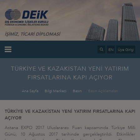
İŞİMİZ, TİCARİ DİPLOMASİ
EN
Üye Girişi
TÜRKİYE VE KAZAKİSTAN YENİ YATIRIM
FIRSATLARINA KAPI AÇIYOR
Ana Sayfa
Bilgi Merkezi
Basın
Basın Açıklamaları
TÜRKİYE VE KAZAKİSTAN YENİ YATIRIM FIRSATLARINA KAPI
AÇIYOR
Astana EXPO 2017 Uluslararası Fuarı kapsamında Türkiye Milli
Günü, 10 Ağustos 2017 tarihinde gerçekleştirildi. Etkinlikler