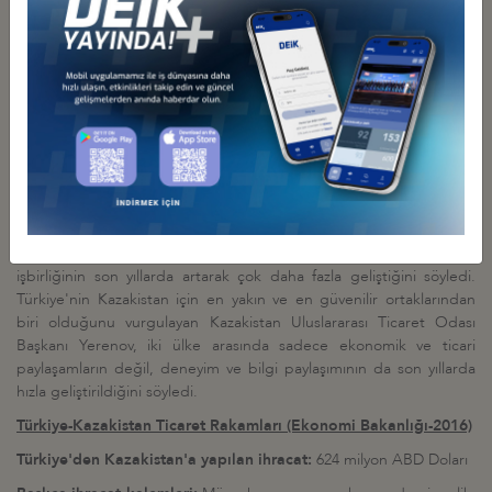
toplumsal barış, siyasi ve ekonomik istikrar, piyasa ekonomisinin
yerleşmesi için atılan adımlar ve gerçekleştirilen kurumsal
reformlar, bölgesel ve uluslararası sorunların çözümüne yönelik
yapıcı politikalar ve diğer faktörler açısından son yıllarda en çok
öne çıkan ülkelerden birisidir" dedi.
"Geleceğin Enerjisi" teması ile gerçekleştirilen Astana EXPO
2017'ye 115 ülke ve 18 uluslararası kuruluşun katıldığını belirten
Sarı, Türkiye pavyonunun 10 Haziran 2017 tarihinden itibaren en
fazla ziyaretçi alan ilk 5 ülke içerisinde yer aldığını vurguladı.
Kazakistan Uluslararası Ticaret Odası Başkanı ve Kazakistan-Türkiye
İş Konseyi Başkanı Ayan Yerenov, Türkiye ile Kazakistan arasındaki
işbirliğinin son yıllarda artarak çok daha fazla geliştiğini söyledi.
Türkiye'nin Kazakistan için en yakın ve en güvenilir ortaklarından
biri olduğunu vurgulayan Kazakistan Uluslararası Ticaret Odası
Başkanı Yerenov, iki ülke arasında sadece ekonomik ve ticari
paylaşamların değil, deneyim ve bilgi paylaşımının da son yıllarda
hızla geliştirildiğini söyledi.
Türkiye-Kazakistan Ticaret Rakamları (Ekonomi Bakanlığı-2016)
Türkiye'den Kazakistan'a yapılan ihracat:
624 milyon ABD Doları