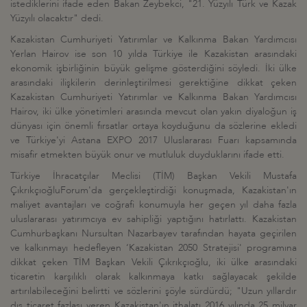
istediklerini ifade eden Bakan Zeybekci, "21. Yüzyılı Türk ve Kazak
Yüzyılı olacaktır" dedi.
Kazakistan Cumhuriyeti Yatırımlar ve Kalkınma Bakan Yardımcısı
Yerlan Hairov ise son 10 yılda Türkiye ile Kazakistan arasındaki
ekonomik işbirliğinin büyük gelişme gösterdiğini söyledi. İki ülke
arasındaki ilişkilerin derinleştirilmesi gerektiğine dikkat çeken
Kazakistan Cumhuriyeti Yatırımlar ve Kalkınma Bakan Yardımcısı
Hairov, iki ülke yönetimleri arasında mevcut olan yakın diyaloğun iş
dünyası için önemli fırsatlar ortaya koyduğunu da sözlerine ekledi
ve Türkiye'yi Astana EXPO 2017 Uluslararası Fuarı kapsamında
misafir etmekten büyük onur ve mutluluk duyduklarını ifade etti.
Türkiye İhracatçılar Meclisi (TİM) Başkan Vekili Mustafa
ÇıkrıkçıoğluForum'da gerçekleştirdiği konuşmada, Kazakistan'ın
maliyet avantajları ve coğrafi konumuyla her geçen yıl daha fazla
uluslararası yatırımcıya ev sahipliği yaptığını hatırlattı. Kazakistan
Cumhurbaşkanı Nursultan Nazarbayev tarafından hayata geçirilen
ve kalkınmayı hedefleyen ‘Kazakistan 2050 Stratejisi' programına
dikkat çeken TİM Başkan Vekili Çıkrıkçıoğlu, iki ülke arasındaki
ticaretin karşılıklı olarak kalkınmaya katkı sağlayacak şekilde
artırılabileceğini belirtti ve sözlerini şöyle sürdürdü; "Uzun yıllardır
dış ticaret fazlası veren Kazakistan'ın ithalatı 2016 yılında 25 milyar