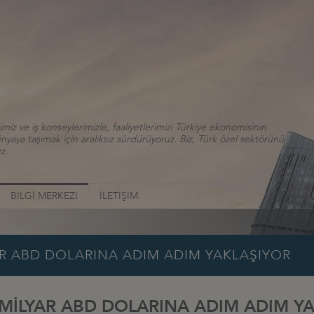
iz ve iş konseylerimizle, faaliyetlerimizi Türkiye ekonomisinin
aya taşımak için aralıksız sürdürüyoruz. Biz, Türk özel sektörünü
z.
BİLGİ MERKEZİ
İLETİŞİM
AR ABD DOLARINA ADIM ADIM YAKLAŞIYOR
 MİLYAR ABD DOLARINA ADIM ADIM Y