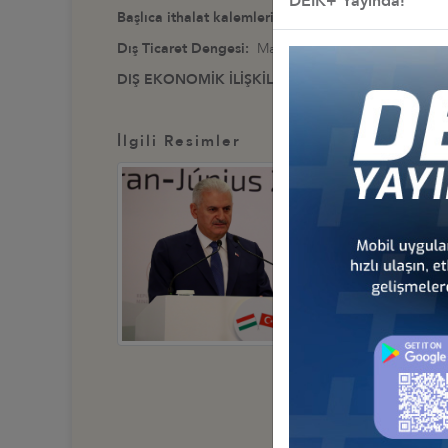
DEİK+ Yayında!
Başlıca ithalat kalemleri
: Motorlu taşıtlar, kara taşı
Dış Ticaret Dengesi:
Macaristan lehine 469 milyon 
DIŞ EKONOMİK İLİŞKİLER KURULU
İlgili Resimler