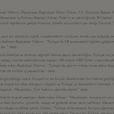
ali Yıldırım, Macaristan Başbakanı Viktor Orban, T.C. Ekonomi Bakanı Ni
e-Macaristan İş Konseyi Başkanı Adnan Polat'ın ev sahipliğinde 30 Haziran 
e ekonomik ilişkilerinin geliştirilmesine yönelik oturumların yer aldığı For
a uzun bir zamandır üyelik müzakerelerini sürdüren ancak vize kolaylığı 
belirten Başbakan Yıldırım, "Türkiye ile AB arasındaikili ilişkileri gelişti
ı bu " dedi.
ürlü baskıya ve dirence rağmen daima yapıcı davrandığını, Türkiye'nin ya
stik, sanayi, hizmet sektörlerinde toplam 100 milyon ABD Doları civarında 
de eden Başbakan Yıldırım, "Türkiye'de yatırım miktarı biraz daha düşü
rde de birlikte iş yapabilirler" dedi.
n öngörüldüğü üzere Avrupa'nın en büyük ülkelerinden biri haline geldiğ
 büyük bir ülke olduğunu söyledi ve Türkiye'ye desteklerini hatırlattı.
lmayacak. Macaristan, Türk halkının yanında olacak" dedi.
olarlık ihracat yaptığını ifade eden Orban, "Macaristan, Avrupa'nın en g
ki durumu, güvenlik, asayiş ve giderek artan terör tehlikesi. Macarist
ı koruduğuna dikkat çeken Orban, "Türkiye önlemeseydi Avrupa sığınmacı
lyonluk bir ülke; ancak bin yıllık tarihe sahip. Devasa bir Türkiye, devasa