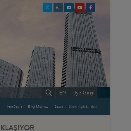
EN
Üye Girişi
Ana Sayfa
Bilgi Merkezi
Basın
Basın Açıklamaları
AKLAŞIYOR