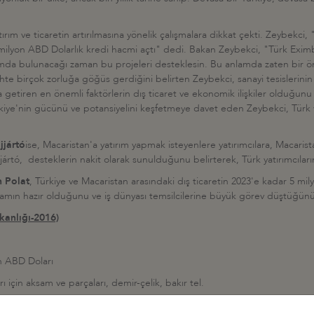
 yatırım ve ticaretin artırılmasına yönelik çalışmalara dikkat çekti. Zeybe
 milyon ABD Dolarlık kredi hacmi açtı" dedi. Bakan Zeybekci, "Türk Eximb
ırımda bulunacağı zaman bu projeleri desteklesin. Bu anlamda zaten bir
te birçok zorluğa göğüs gerdiğini belirten Zeybekci, sanayi tesislerinin 
raya getiren en önemli faktörlerin dış ticaret ve ekonomik ilişkiler olduğunu
rkiye'nin gücünü ve potansiyelini keşfetmeye davet eden Zeybekci, Türk ve
jjártó
ise, Macaristan'a yatırım yapmak isteyenlere yatırımcılara, Macarist
jjártó, desteklerin nakit olarak sunulduğunu belirterek, Türk yatırımcılar
n Polat
, Türkiye ve Macaristan arasındaki dış ticaretin 2023'e kadar 5 mi
tamın hazır olduğunu ve iş dünyası temsilcilerine büyük görev düştüğünü
kanlığı-2016)
n ABD Doları
arı için aksam ve parçaları, demir-çelik, bakır tel.
yar ABD Doları