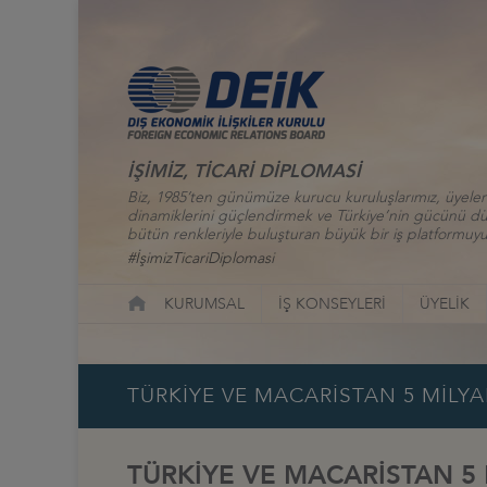
İŞİMİZ, TİCARİ DİPLOMASİ
Biz, 1985’ten günümüze kurucu kuruluşlarımız, üyelerim
dinamiklerini güçlendirmek ve Türkiye’nin gücünü düny
bütün renkleriyle buluşturan büyük bir iş platformuyu
#İşimizTicariDiplomasi
KURUMSAL
İŞ KONSEYLERİ
ÜYELİK
TÜRKİYE VE MACARİSTAN 5 MİLY
TÜRKİYE VE MACARİSTAN 5