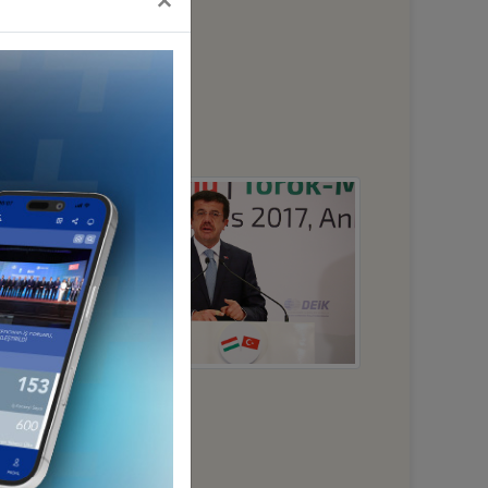
×
aş hayvan.