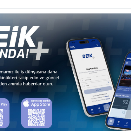
tları için aksam ve parçaları, azot, otomatik bilgi işlem makineleri, büyükb
ABD Doları