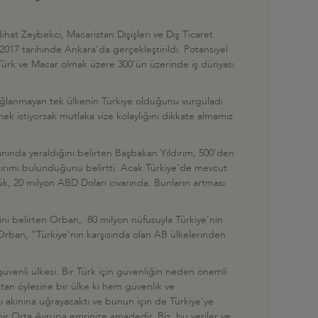
hat Zeybekci, Macaristan Dışişleri ve Dış Ticaret
2017 tarihinde Ankara'da gerçekleştirildi. Potansiyel
uma, Türk ve Macar olmak üzere 300'ün üzerinde iş dünyası
sağlanmayan tek ülkenin Türkiye olduğunu vurguladı.
rmek istiyorsak mutlaka vize kolaylığını dikkate almamız
nında yeraldığını belirten Başbakan Yıldırım, 500'den
yatırımı bulunduğunu belirtti. Acak Türkiye'de mevcut
k, 20 milyon ABD Doları civarında. Bunların artması
ini belirten Orban, 80 milyon nüfusuyla Türkiye'nin
 Orban, "Türkiye'nin karşısında olan AB ülkelerinden
üvenli ülkesi. Bir Türk için güvenliğin neden önemli
an öylesine bir ülke ki hem güvenlik ve
 akınına uğrayacaktı ve bunun için de Türkiye'ye
 bir Orta Avrupa emrinize amadedir. Biz, bu veriler ve