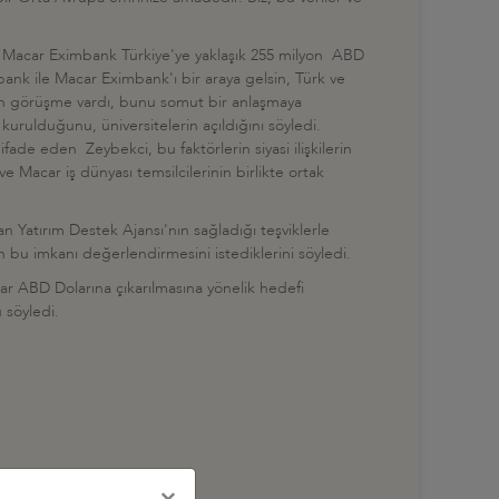
kci, "Macar Eximbank Türkiye'ye yaklaşık 255 milyon ABD
ank ile Macar Eximbank'ı bir araya gelsin, Türk ve
 ön görüşme vardı, bunu somut bir anlaşmaya
kurulduğunu, üniversitelerin açıldığını söyledi.
 ifade eden Zeybekci, bu faktörlerin siyasi ilişkilerin
 Macar iş dünyası temsilcilerinin birlikte ortak
an Yatırım Destek Ajansı'nın sağladığı teşviklerle
ın bu imkanı değerlendirmesini istediklerini söyledi.
lyar ABD Dolarına çıkarılmasına yönelik hedefi
 söyledi.