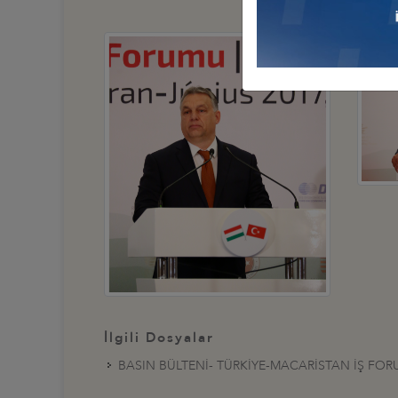
İlgili Dosyalar
BASIN BÜLTENİ- TÜRKİYE-MACARİSTAN İŞ FO