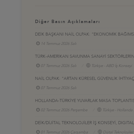
Diğer Basın Açıklamaları
DEİK BAŞKANI NAİL OLPAK: “EKONOMİK BAĞIMSIZ
14 Temmuz 2026 Salı
TÜRK-AMERİKAN SAVUNMA SANAYİ SEKTÖRLERİNE 
07 Temmuz 2026 Salı
Türkiye - ABD İş Konseyi
NAİL OLPAK: “ARTAN KÜRESEL GÜVENLİK İHTİYAÇ
07 Temmuz 2026 Salı
HOLLANDA-TÜRKİYE YUVARLAK MASA TOPLANTIS
02 Temmuz 2026 Perşembe
Türkiye - Hollanda 
DEİK/DİJİTAL TEKNOLOJİLER İŞ KONSEYİ, DIGI
01 Temmuz 2026 Çarşamba
Dijital Teknolojiler