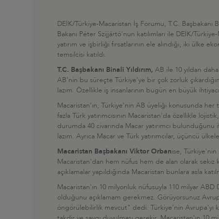
DEİK/Türkiye-Macaristan İş Forumu, T.C. Başbakanı Bin
Bakanı Péter Szijjártó'nun katılımları ile DEİK/Türkiy
yatırım ve işbirliği fırsatlarının ele alındığı, iki ülk
temsilcisi katıldı.
T.C. Başbakanı Binali Yıldırım,
AB ile 10 yıldan dah
AB'nin bu süreçte Türkiye'ye bir çok zorluk çıkardığını 
lazım. Özellikle iş insanlarının bugün en büyük ihtiyac
Macaristan'ın, Türkiye'nin AB üyeliği konusunda her t
fazla Türk yatırımcısının Macaristan'da özellikle loji
durumda 40 civarında Macar yatırımcı bulunduğunu ifa
lazım. Ayrıca Macar ve Türk yatırımcılar, üçüncü ülkele
Macaristan Başbakanı Viktor Orban
ise, Türkiye'ni
Macaristan'dan hem nüfus hem de alan olarak sekiz kat
açıklamalar yapıldığında Macaristan bunlara asla katı
Macaristan'ın 10 milyonluk nüfusuyla 110 milyar ABD D
olduğunu açıklamam gerekmez. Görüyorsunuz Avrupa'da
öngörülebilirlik mevcut" dedi. Türkiye'nin Avrupa'y
takdir ve saygı duyulması gerekir. Macaristan'ın 10 mi