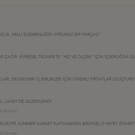
LIK, MİLLİ EGEMENLİĞİN AYRILMAZ BİR PARÇASI”
ÇAĞRI: KÜRESEL TEDARİKTE "HIZ VE ÖLÇEK" İÇİN İŞ BİRLİĞİNİ G
LARI, EKONOMİK İŞ BİRLİKLERİ İÇİN ÖNEMLİ FIRSATLAR OLUŞTUR
I, LAHEY’DE DÜZENLENDİ
İş Konseyi
TALEUROPE SUMMER SUMMIT KAPSAMINDA BRÜKSEL'E HEYET ZİYARET
 İş Konseyi