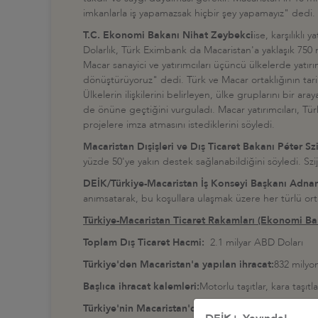
imkanlarla iş yapamazsak hiçbir şey yapamayız" dedi.
T.C. Ekonomi Bakanı Nihat Zeybekci
ise, karşılıklı
Dolarlık, Türk Eximbank da Macaristan'a yaklaşık 750
Macar sanayici ve yatırımcıları üçüncü ülkelerde yat
dönüştürüyoruz" dedi. Türk ve Macar ortaklığının tarih
Ülkelerin ilişkilerini belirleyen, ülke gruplarını bir a
de önüne geçtiğini vurguladı. Macar yatırımcıları, Tü
projelere imza atmasını istediklerini söyledi.
Macaristan Dışişleri ve Dış Ticaret Bakanı Péter Szi
yüzde 50'ye yakın destek sağlanabildiğini söyledi. Szi
DEİK/Türkiye-Macaristan İş Konseyi Başkanı Adna
anımsatarak, bu koşullara ulaşmak üzere her türlü or
Türkiye-Macaristan Ticaret Rakamları (Ekonomi Ba
Toplam Dış Ticaret Hacmi:
2.1 milyar ABD Doları
Türkiye'den Macaristan'a yapılan ihracat:
832 milyo
Başlıca ihracat kalemleri:
Motorlu taşıtlar, kara taşıtl
Türkiye'nin Macaristan'dan yaptığı ithalat:
1.3 mil